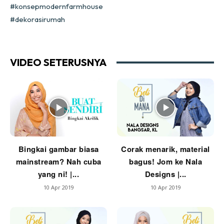
#konsepmodernfarmhouse
Ilham Impiana 360
#dekorasirumah
Ilham Impiana Inspirasi Selebriti
Impiana TV
Casa Impiana
VIDEO SETERUSNYA
Impiana MakeOver
Lahar Dekor
Sembang Dekor
Sembang Laman
Tip Impiana
Tip Laman
Bingkai gambar biasa
Corak menarik, material
mainstream? Nah cuba
bagus! Jom ke Nala
yang ni! |...
Designs |...
Hub Ideaktiv
10 Apr 2019
10 Apr 2019