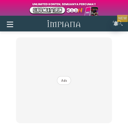
NEW
Ads
Login
|
Register
Buletin
Inspirasi
Bilik Air