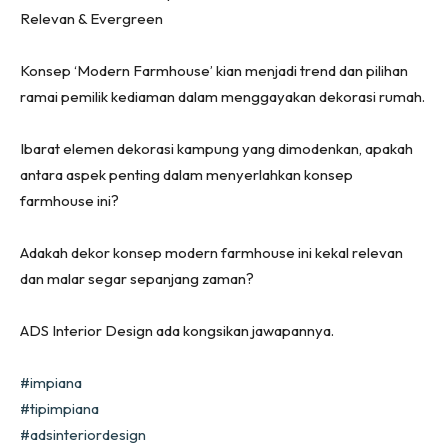
Ruang Makan
Relevan & Evergreen
Ruang Tamu
Menarik Lagi
Konsep ‘Modern Farmhouse’ kian menjadi trend dan pilihan
Casa Impiana
ramai pemilik kediaman dalam menggayakan dekorasi rumah.
Impiana Makeover
Makeover Ruang Selebriti
Ibarat elemen dekorasi kampung yang dimodenkan, apakah
antara aspek penting dalam menyerlahkan konsep
Destinasi
farmhouse ini?
Hotel
Kafe
Adakah dekor konsep modern farmhouse ini kekal relevan
Hartanah
dan malar segar sepanjang zaman?
High Rise
Landed
ADS Interior Design ada kongsikan jawapannya.
Video
Beli Di Mana
#impiana
Buat Sendiri
#tipimpiana
Ilham Impiana
#adsinteriordesign