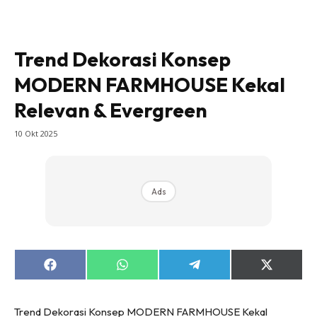
Bilik Tidur
Ruang Makan
Trend Dekorasi Konsep
Ruang Tamu
MODERN FARMHOUSE Kekal
Direktori
Interior Design
Relevan & Evergreen
Landskap
10 Okt 2025
DIY
Bilik Air
Bilik Tidur
Ads
Dapur
Ruang Makan
Make Over
Bilik Air
Share
Share
Share
Share
on
on
on
on
Bilik Tidur
Facebook
WhatsApp
Telegram
X
(Twitter)
Dapur
Trend Dekorasi Konsep MODERN FARMHOUSE Kekal