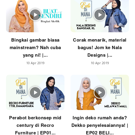
Ruang Tamu
Menarik Lagi
Casa Impiana
Impiana Makeover
Bingkai gambar biasa
Corak menarik, material
Makeover Ruang Selebriti
mainstream? Nah cuba
bagus! Jom ke Nala
Destinasi
yang ni! |...
Designs |...
Hotel
10 Apr 2019
10 Apr 2019
Kafe
Hartanah
High Rise
Landed
Video
Beli Di Mana
Perabot berkonsep mid
Ingin deko rumah anda?
Buat Sendiri
century di Recro
Dekko penyelesaiannya! |
Ilham Impiana
Furniture | EP01...
EP02 BELI...
Ilham Impiana 360