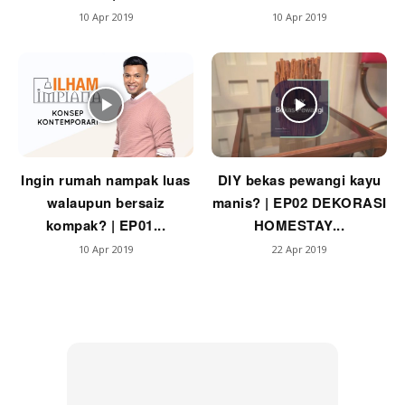
10 Apr 2019
10 Apr 2019
Ilham Impiana Inspirasi Selebriti
Impiana TV
Casa Impiana
Impiana MakeOver
Lahar Dekor
Sembang Dekor
Sembang Laman
Ingin rumah nampak luas
DIY bekas pewangi kayu
walaupun bersaiz
manis? | EP02 DEKORASI
Tip Impiana
kompak? | EP01...
HOMESTAY...
Tip Laman
10 Apr 2019
22 Apr 2019
Hub Ideaktiv