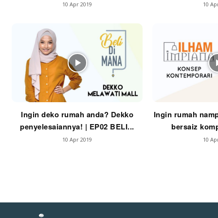
10 Apr 2019
10 Ap
La
Se
Se
Ti
Ti
Ingin deko rumah anda? Dekko
Ingin rumah namp
penyelesaiannya! | EP02 BELI...
bersaiz komp
10 Apr 2019
10 Ap