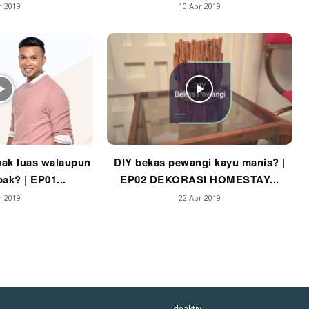
r 2019
10 Apr 2019
har Dekor
mbang Dekor
mbang Laman
p Impiana
p Laman
Hub Ideaktiv
ak luas walaupun
DIY bekas pewangi kayu manis? |
ak? | EP01...
EP02 DEKORASI HOMESTAY...
r 2019
22 Apr 2019
Ideaktiv