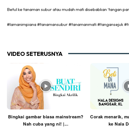
Ma
Betul ke tanaman subur atau mudah mati disebabkan ‘tangan pa
De
#lamanimpiana #tanamansubur #tanamanmati #tangansejuk #
Ha
VIDEO SETERUSNYA
Video
Be
Bu
Il
Im
Bingkai gambar biasa mainstream?
Corak menarik, ma
Nah cuba yang ni! |...
ke Nala De