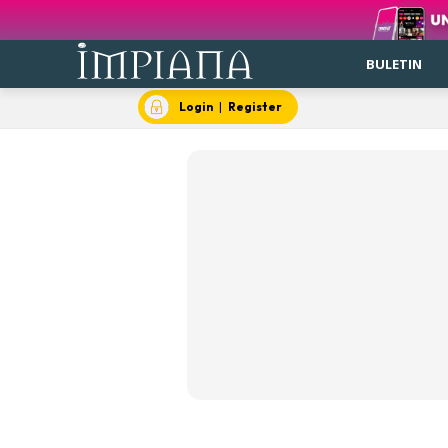
BULETIN
Login
|
Register