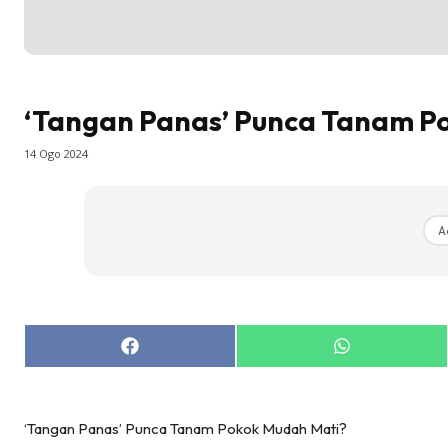
La
DIY
Bil
Bil
‘Tangan Panas’ Punca Tanam P
Da
14 Ogo 2024
Ru
Make O
Bil
A
Bil
Da
Ru
Ru
Share
Share
on
on
Menarik
Facebook
WhatsApp
Ca
Im
‘Tangan Panas’ Punca Tanam Pokok Mudah Mati?