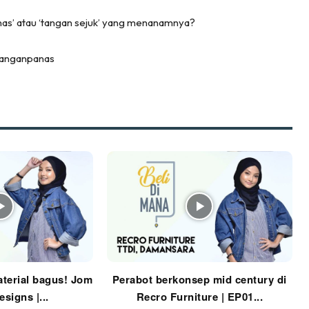
keover Ruang Selebriti
nas’ atau ‘tangan sejuk’ yang menanamnya?
stinasi
Hotel
tanganpanas
Kafe
rtanah
High Rise
Landed
li Di Mana
at Sendiri
ham Impiana
Ilham Impiana 360
Ilham Impiana Inspirasi Selebriti
piana TV
terial bagus! Jom
Perabot berkonsep mid century di
Casa Impiana
signs |...
Recro Furniture | EP01...
Impiana MakeOver