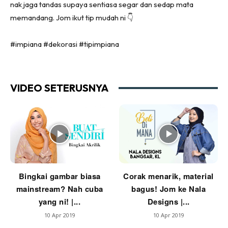
nak jaga tandas supaya sentiasa segar dan sedap mata
Ruang Tamu
memandang. Jom ikut tip mudah ni 👇
Menarik Lagi
Casa Impiana
#impiana #dekorasi #tipimpiana
Impiana Makeover
Makeover Ruang Selebriti
Destinasi
VIDEO SETERUSNYA
Hotel
Kafe
Hartanah
High Rise
Landed
Video
Bingkai gambar biasa
Corak menarik, material
Beli Di Mana
mainstream? Nah cuba
bagus! Jom ke Nala
Buat Sendiri
yang ni! |...
Designs |...
Ilham Impiana
10 Apr 2019
10 Apr 2019