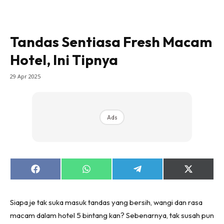
Bilik Tidur
Ruang Makan
Ruang Tamu
Tandas Sentiasa Fresh Macam
Direktori
Hotel, Ini Tipnya
Interior Design
29 Apr 2025
Landskap
DIY
Bilik Air
Ads
Bilik Tidur
Dapur
Ruang Makan
Make Over
Share
Share
Share
Share
Bilik Air
on
on
on
on
Facebook
WhatsApp
Telegram
X
(Twitter)
Bilik Tidur
Siapa je tak suka masuk tandas yang bersih, wangi dan rasa
Dapur
macam dalam hotel 5 bintang kan? Sebenarnya, tak susah pun
Ruang Makan