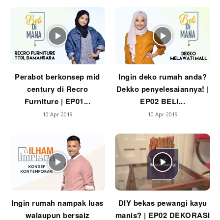
Ilham Impiana 360
Ilham Impiana Inspirasi Selebriti
Impiana TV
Casa Impiana
Impiana MakeOver
Lahar Dekor
Perabot berkonsep mid
Ingin deko rumah anda?
Sembang Dekor
century di Recro
Dekko penyelesaiannya! |
Sembang Laman
Furniture | EP01...
EP02 BELI...
Tip Impiana
10 Apr 2019
10 Apr 2019
Tip Laman
Hub Ideaktiv
Ingin rumah nampak luas
DIY bekas pewangi kayu
walaupun bersaiz
manis? | EP02 DEKORASI