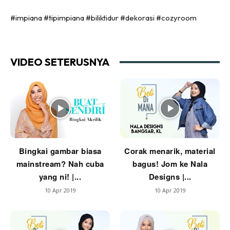
Ruang Tamu
#impiana #tipimpiana #biliktidur #dekorasi #cozyroom
Menarik Lagi
Casa Impiana
Impiana Makeover
VIDEO SETERUSNYA
Makeover Ruang Selebriti
Destinasi
Hotel
Kafe
Hartanah
High Rise
Bingkai gambar biasa
Corak menarik, material
Landed
mainstream? Nah cuba
bagus! Jom ke Nala
Video
yang ni! |...
Designs |...
Beli Di Mana
10 Apr 2019
10 Apr 2019
Buat Sendiri
Ilham Impiana