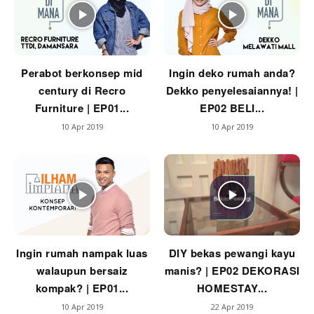
Ilham Impiana 360
Ilham Impiana Inspirasi Selebriti
Impiana TV
Casa Impiana
Perabot berkonsep mid
Ingin deko rumah anda?
Impiana MakeOver
century di Recro
Dekko penyelesaiannya! |
Lahar Dekor
Furniture | EP01...
EP02 BELI...
Sembang Dekor
10 Apr 2019
10 Apr 2019
Sembang Laman
Tip Impiana
Tip Laman
Hub Ideaktiv
Ingin rumah nampak luas
DIY bekas pewangi kayu
walaupun bersaiz
manis? | EP02 DEKORASI
kompak? | EP01...
HOMESTAY...
10 Apr 2019
22 Apr 2019