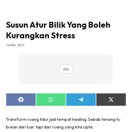
Bilik Tidur
Ruang Makan
Ruang Tamu
Susun Atur Bilik Yang Boleh
Direktori
Kurangkan Stress
Interior Design
14 Mei 2025
Landskap
DIY
Bilik Air
Ads
Bilik Tidur
Dapur
Ruang Makan
Make Over
Share
Share
Share
Share
Bilik Air
on
on
on
on
Facebook
WhatsApp
Telegram
X
Bilik Tidur
(Twitter)
Transform ruang tidur jadi tempat healing. Sebab tenang tu
Dapur
bukan dari luar, tapi dari ruang yang kita cipta.
Ruang Makan