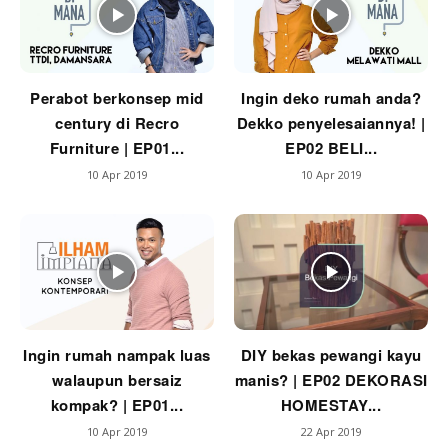
Perabot berkonsep mid
Ingin deko rumah anda?
century di Recro
Dekko penyelesaiannya! |
Furniture | EP01...
EP02 BELI...
10 Apr 2019
10 Apr 2019
Ingin rumah nampak luas
DIY bekas pewangi kayu
walaupun bersaiz
manis? | EP02 DEKORASI
kompak? | EP01...
HOMESTAY...
10 Apr 2019
22 Apr 2019