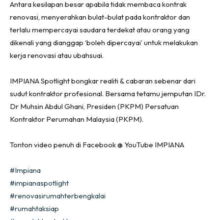
Ruang Makan
Antara kesilapan besar apabila tidak membaca kontrak
Ruang Tamu
renovasi, menyerahkan bulat-bulat pada kontraktor dan
terlalu mempercayai saudara terdekat atau orang yang
Menarik Lagi
dikenali yang dianggap ‘boleh dipercayai’ untuk melakukan
Casa Impiana
kerja renovasi atau ubahsuai.
Impiana Makeover
Makeover Ruang Selebriti
IMPIANA Spotlight bongkar realiti & cabaran sebenar dari
Destinasi
sudut kontraktor profesional. Bersama tetamu jemputan IDr.
Hotel
Dr Muhsin Abdul Ghani, Presiden (PKPM) Persatuan
Kafe
Kontraktor Perumahan Malaysia (PKPM).
Hartanah
High Rise
Tonton video penuh di Facebook @ YouTube IMPIANA
Landed
#Impiana
Video
#impianaspotlight
Beli Di Mana
#renovasirumahterbengkalai
Buat Sendiri
#rumahtaksiap
Ilham Impiana