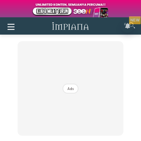
NEW
Ads
Login
|
Register
Buletin
Inspirasi
Bilik Air