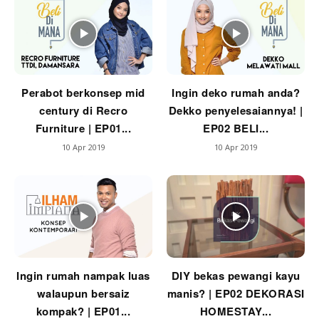
Ilham Impiana 360
Ilham Impiana Inspirasi Selebriti
Impiana TV
Casa Impiana
Impiana MakeOver
Perabot berkonsep mid
Ingin deko rumah anda?
Lahar Dekor
century di Recro
Dekko penyelesaiannya! |
Sembang Dekor
Furniture | EP01...
EP02 BELI...
Sembang Laman
10 Apr 2019
10 Apr 2019
Tip Impiana
Tip Laman
Hub Ideaktiv
Ingin rumah nampak luas
DIY bekas pewangi kayu
walaupun bersaiz
manis? | EP02 DEKORASI
kompak? | EP01...
HOMESTAY...