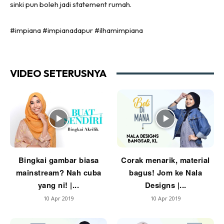
sinki pun boleh jadi statement rumah.
Ruang Tamu
Menarik Lagi
#impiana #impianadapur #ilhamimpiana
Casa Impiana
Impiana Makeover
Makeover Ruang Selebriti
VIDEO SETERUSNYA
Destinasi
Hotel
Kafe
Hartanah
High Rise
Landed
Bingkai gambar biasa
Corak menarik, material
Video
mainstream? Nah cuba
bagus! Jom ke Nala
Beli Di Mana
yang ni! |...
Designs |...
Buat Sendiri
10 Apr 2019
10 Apr 2019
Ilham Impiana