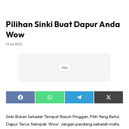
Bilik Tidur
Ruang Makan
Ruang Tamu
Pilihan Sinki Buat Dapur Anda
Direktori
Wow
Interior Design
23 Jul 2025
Landskap
DIY
Bilik Air
Ads
Bilik Tidur
Dapur
Ruang Makan
Make Over
Share
Share
Share
Share
Bilik Air
on
on
on
on
Facebook
WhatsApp
Telegram
X
Bilik Tidur
(Twitter)
Sinki Bukan Sekadar Tempat Basuh Pinggan, Pilih Yang Betul,
Dapur
Dapur Terus Nampak ‘Wow’. Jangan pandang sebelah mata,
Ruang Makan