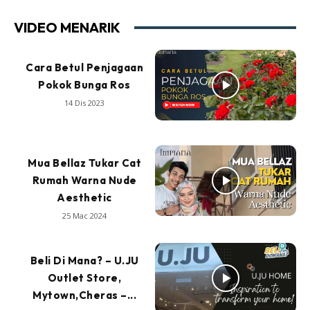
VIDEO MENARIK
Cara Betul Penjagaan
Pokok Bunga Ros
14 Dis 2023
Mua Bellaz Tukar Cat
Rumah Warna Nude
Aesthetic
25 Mac 2024
Beli Di Mana? – U.JU
Outlet Store,
Mytown,Cheras –...