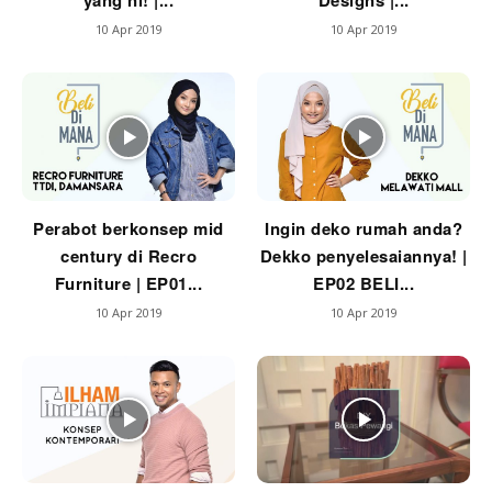
yang ni! |...
Designs |...
Ilham Impiana 360
10 Apr 2019
10 Apr 2019
Ilham Impiana Inspirasi Selebriti
Impiana TV
Casa Impiana
Impiana MakeOver
Lahar Dekor
Sembang Dekor
Sembang Laman
Perabot berkonsep mid
Ingin deko rumah anda?
century di Recro
Dekko penyelesaiannya! |
Tip Impiana
Furniture | EP01...
EP02 BELI...
Tip Laman
10 Apr 2019
10 Apr 2019
Hub Ideaktiv