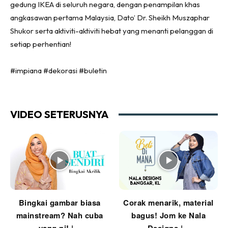
gedung IKEA di seluruh negara, dengan penampilan khas
Ruang Tamu
angkasawan pertama Malaysia, Dato’ Dr. Sheikh Muszaphar
Menarik Lagi
Shukor serta aktiviti-aktiviti hebat yang menanti pelanggan di
Casa Impiana
setiap perhentian!
Impiana Makeover
#impiana #dekorasi #buletin
Makeover Ruang Selebriti
Destinasi
Hotel
VIDEO SETERUSNYA
Kafe
Hartanah
High Rise
Landed
Video
Beli Di Mana
Buat Sendiri
Bingkai gambar biasa
Corak menarik, material
mainstream? Nah cuba
bagus! Jom ke Nala
Ilham Impiana