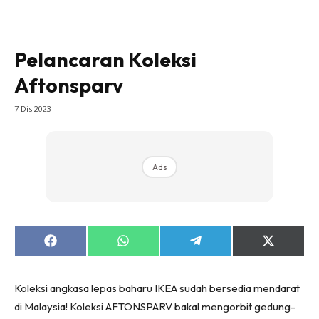
Bilik Tidur
Ruang Makan
Ruang Tamu
Pelancaran Koleksi
Direktori
Aftonsparv
Interior Design
7 Dis 2023
Landskap
DIY
Bilik Air
Ads
Bilik Tidur
Dapur
Ruang Makan
Make Over
Share
Share
Share
Share
on
on
on
on
Bilik Air
Facebook
WhatsApp
Telegram
X
(Twitter)
Bilik Tidur
Koleksi angkasa lepas baharu IKEA sudah bersedia mendarat
Dapur
di Malaysia! Koleksi AFTONSPARV bakal mengorbit gedung-
Ruang Makan