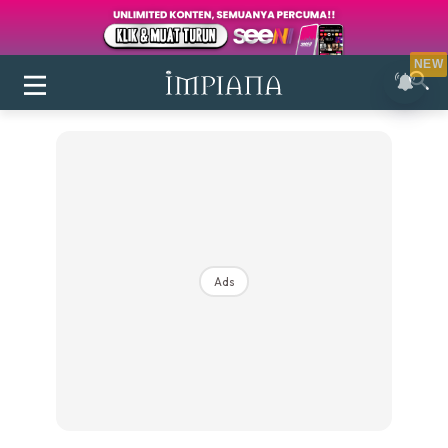
NEW
Ads
Login
|
Register
Buletin
Inspirasi
Bilik Air