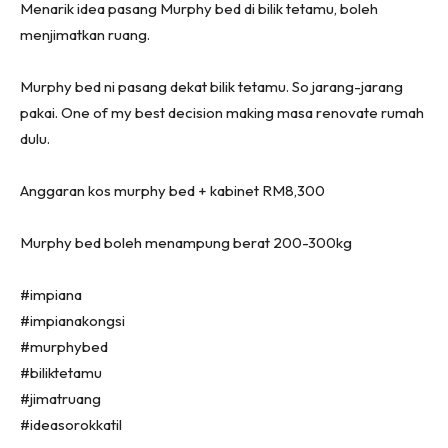
Ruang Makan
Menarik idea pasang Murphy bed di bilik tetamu, boleh
Ruang Tamu
menjimatkan ruang.
Menarik Lagi
Murphy bed ni pasang dekat bilik tetamu. So jarang-jarang
Casa Impiana
pakai. One of my best decision making masa renovate rumah
Impiana Makeover
dulu.
Makeover Ruang Selebriti
Destinasi
Anggaran kos murphy bed + kabinet RM8,300
Hotel
Kafe
Murphy bed boleh menampung berat 200-300kg
Hartanah
High Rise
#impiana
Landed
#impianakongsi
#murphybed
Video
#biliktetamu
Beli Di Mana
#jimatruang
Buat Sendiri
#ideasorokkatil
Ilham Impiana