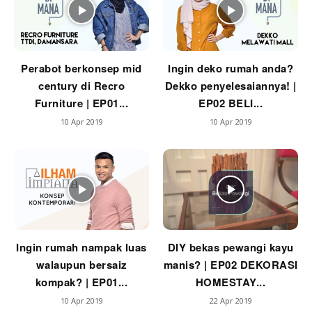
Perabot berkonsep mid
Ingin deko rumah anda?
century di Recro
Dekko penyelesaiannya! |
Furniture | EP01...
EP02 BELI...
10 Apr 2019
10 Apr 2019
Ingin rumah nampak luas
DIY bekas pewangi kayu
walaupun bersaiz
manis? | EP02 DEKORASI
kompak? | EP01...
HOMESTAY...
10 Apr 2019
22 Apr 2019