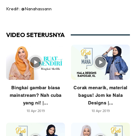
Ilham Impiana 360
Kredit : @Nanahassann
Ilham Impiana Inspirasi Selebriti
Impiana TV
Casa Impiana
VIDEO SETERUSNYA
Impiana MakeOver
Lahar Dekor
Sembang Dekor
Sembang Laman
Tip Impiana
Tip Laman
Bingkai gambar biasa
Corak menarik, material
mainstream? Nah cuba
bagus! Jom ke Nala
yang ni! |...
Designs |...
Hub Ideaktiv
10 Apr 2019
10 Apr 2019