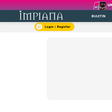
BULETIN
Login
|
Register