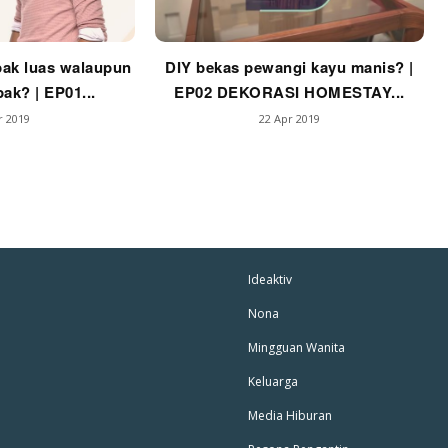
p Impiana
p Laman
ak luas walaupun
DIY bekas pewangi kayu manis? |
ak? | EP01...
EP02 DEKORASI HOMESTAY...
r 2019
22 Apr 2019
Hub Ideaktiv
Ideaktiv
Nona
Mingguan Wanita
Keluarga
Media Hiburan