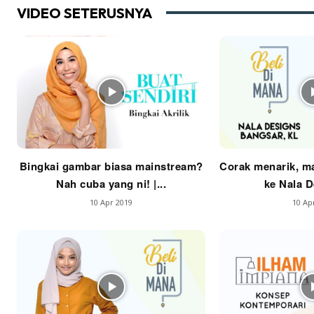
VIDEO SETERUSNYA
Ha
Video
Be
Bu
Il
Bingkai gambar biasa mainstream?
Corak menarik, ma
Nah cuba yang ni! |...
ke Nala De
10 Apr 2019
10 Ap
Im
La
Se
Se