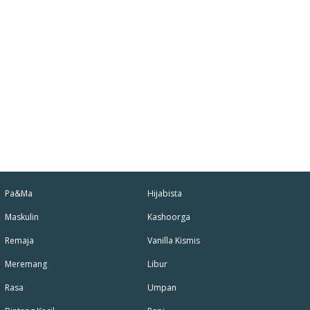
Pa&Ma
Hijabista
Maskulin
Kashoorga
Remaja
Vanilla Kismis
Meremang
Libur
Rasa
Umpan