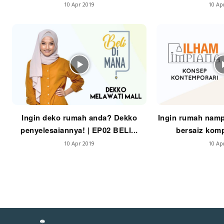
10 Apr 2019
10 Ap
La
Se
Se
Ti
Ti
Ingin deko rumah anda? Dekko
Ingin rumah namp
penyelesaiannya! | EP02 BELI...
bersaiz komp
10 Apr 2019
10 Ap