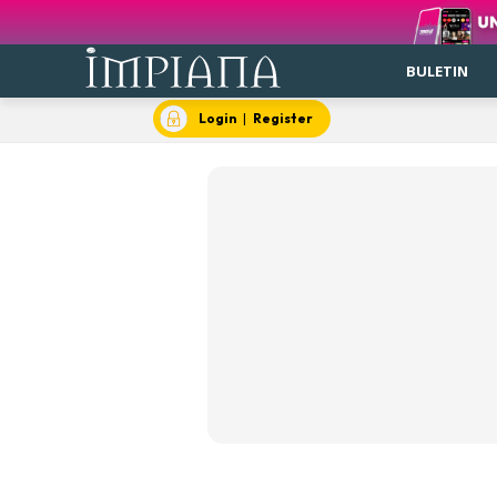
BULETIN
Login
|
Register