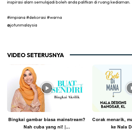
Ma
inspirasi alam semulajadi boleh anda palitkan di ruang kediaman.
De
#impiana #dekorasi #warna
@jotunmalaysia
Ha
VIDEO SETERUSNYA
Video
Be
Bu
Il
Im
Bingkai gambar biasa mainstream?
Corak menarik, ma
Nah cuba yang ni! |...
ke Nala De