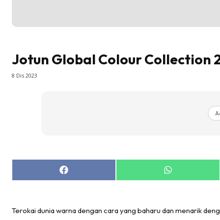
La
DIY
Bil
Bil
Jotun Global Colour Collection
Da
8 Dis 2023
Ru
Make O
Bil
A
Bil
Da
Ru
Ru
Share
Share
on
on
Menarik
Facebook
WhatsApp
Ca
Im
Terokai dunia warna dengan cara yang baharu dan menarik deng