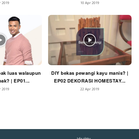
r 2019
10 Apr 2019
har Dekor
mbang Dekor
mbang Laman
p Impiana
p Laman
Hub Ideaktiv
ak luas walaupun
DIY bekas pewangi kayu manis? |
ak? | EP01...
EP02 DEKORASI HOMESTAY...
r 2019
22 Apr 2019
Ideaktiv