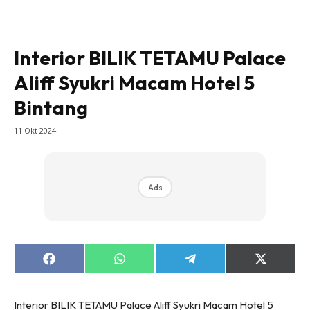
Bilik Tidur
Ruang Makan
Interior BILIK TETAMU Palace
Ruang Tamu
Aliff Syukri Macam Hotel 5
Direktori
Interior Design
Bintang
Landskap
11 Okt 2024
DIY
Bilik Air
Bilik Tidur
Ads
Dapur
Ruang Makan
Make Over
Bilik Air
Share
Share
Share
Share
on
on
on
on
Bilik Tidur
Facebook
WhatsApp
Telegram
X
(Twitter)
Dapur
Interior BILIK TETAMU Palace Aliff Syukri Macam Hotel 5