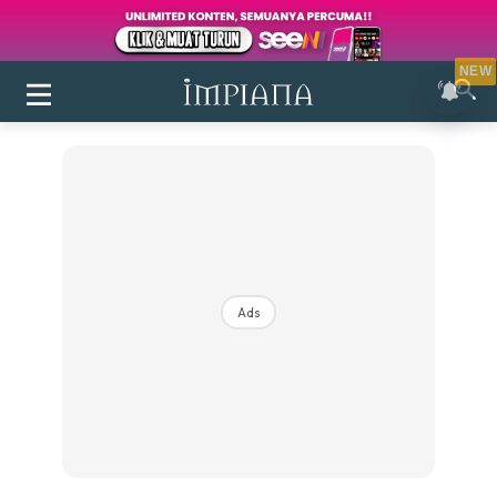
NEW
Ads
Login
|
Register
Buletin
Inspirasi
Bilik Air