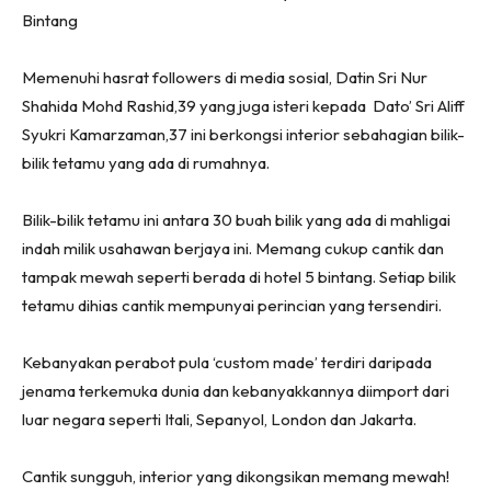
Ruang Makan
Bintang
Ruang Tamu
Menarik Lagi
Memenuhi hasrat followers di media sosial, Datin Sri Nur
Casa Impiana
Shahida Mohd Rashid,39 yang juga isteri kepada Dato’ Sri Aliff
Impiana Makeover
Syukri Kamarzaman,37 ini berkongsi interior sebahagian bilik-
bilik tetamu yang ada di rumahnya.
Makeover Ruang Selebriti
Destinasi
Bilik-bilik tetamu ini antara 30 buah bilik yang ada di mahligai
Hotel
indah milik usahawan berjaya ini. Memang cukup cantik dan
Kafe
tampak mewah seperti berada di hotel 5 bintang. Setiap bilik
Hartanah
tetamu dihias cantik mempunyai perincian yang tersendiri.
High Rise
Landed
Kebanyakan perabot pula ‘custom made’ terdiri daripada
Video
jenama terkemuka dunia dan kebanyakkannya diimport dari
Beli Di Mana
luar negara seperti Itali, Sepanyol, London dan Jakarta.
Buat Sendiri
Cantik sungguh, interior yang dikongsikan memang mewah!
Ilham Impiana