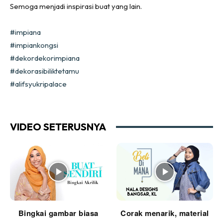
Semoga menjadi inspirasi buat yang lain.
Ilham Impiana 360
Ilham Impiana Inspirasi Selebriti
#impiana
Impiana TV
#impiankongsi
Casa Impiana
#dekordekorimpiana
Impiana MakeOver
#dekorasibiliktetamu
Lahar Dekor
#alifsyukripalace
Sembang Dekor
Sembang Laman
Tip Impiana
VIDEO SETERUSNYA
Tip Laman
Hub Ideaktiv
Bingkai gambar biasa
Corak menarik, material