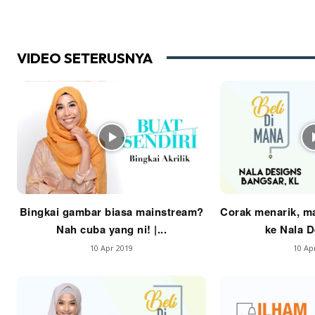
Ha
VIDEO SETERUSNYA
Video
Be
Bu
Il
Bingkai gambar biasa mainstream?
Corak menarik, ma
Im
Nah cuba yang ni! |...
ke Nala De
10 Apr 2019
10 Ap
La
Se