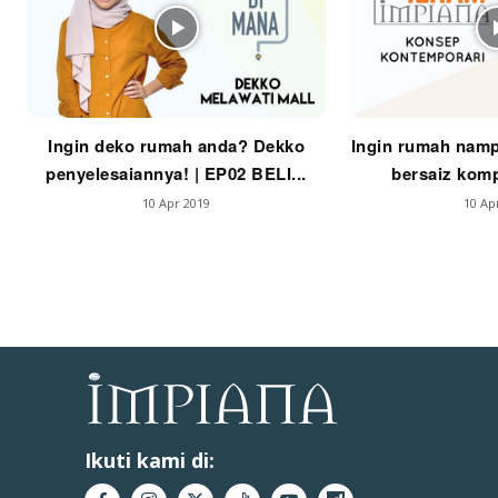
Se
Ti
Ti
Ingin deko rumah anda? Dekko
Ingin rumah namp
penyelesaiannya! | EP02 BELI...
bersaiz komp
10 Apr 2019
10 Ap
Ikuti kami di: