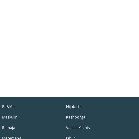
Pa&Ma
Hijabista
Maskulin
Kashoorga
Remaja
Vanilla Kismis
Meremang
Libur