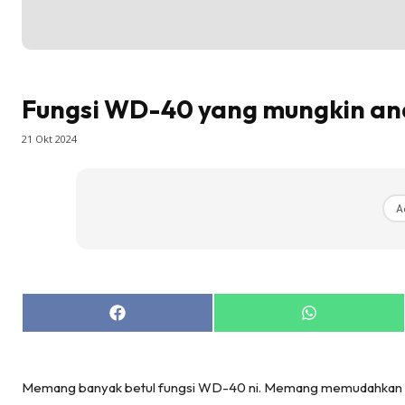
Bil
Bil
Da
Fungsi WD-40 yang mungkin and
Ru
Make O
21 Okt 2024
Bil
Bil
Da
A
Ru
Ru
Menarik
Ca
Share
Share
on
on
Im
Facebook
WhatsApp
Ma
Memang banyak betul fungsi WD-40 ni. Memang memudahkan ke
De