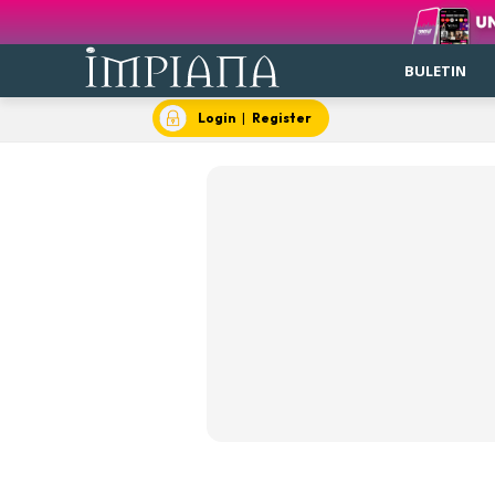
BULETIN
Login
|
Register