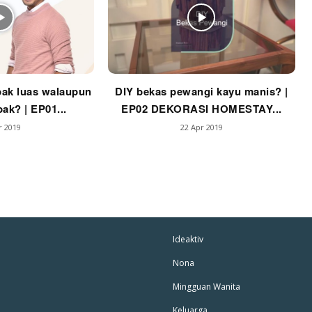
mbang Laman
p Impiana
p Laman
ak luas walaupun
DIY bekas pewangi kayu manis? |
ak? | EP01...
EP02 DEKORASI HOMESTAY...
Hub Ideaktiv
r 2019
22 Apr 2019
Ideaktiv
Nona
Mingguan Wanita
Keluarga