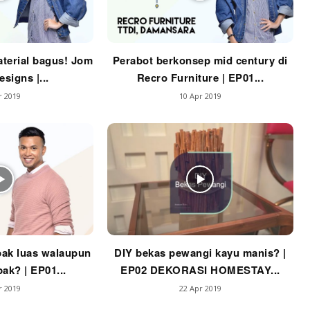
Casa Impiana
Impiana MakeOver
har Dekor
terial bagus! Jom
Perabot berkonsep mid century di
mbang Dekor
signs |...
Recro Furniture | EP01...
mbang Laman
r 2019
10 Apr 2019
p Impiana
p Laman
Hub Ideaktiv
ak luas walaupun
DIY bekas pewangi kayu manis? |
ak? | EP01...
EP02 DEKORASI HOMESTAY...
r 2019
22 Apr 2019