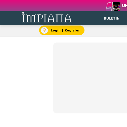
BULETIN
Login
|
Register