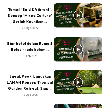
Tampil ‘Bold & Vibrant’,
Konsep ‘Mixed Culture’
Serlah Keunikan...
28 Ogo 2025
Biar betul dalam Ruma 8
Belas ni ada kolam...
18 Feb 2025
‘Sneak Peek’ Landskap
LAMAN Konsep Tropical
Garden Retreat, Siap...
12 Ogo 2025