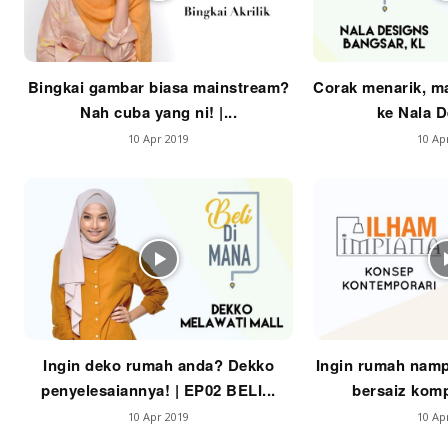
La
Bingkai gambar biasa mainstream?
Corak menarik, ma
Se
Nah cuba yang ni! |...
ke Nala De
Se
10 Apr 2019
10 Ap
Ti
Ti
Ingin deko rumah anda? Dekko
Ingin rumah namp
penyelesaiannya! | EP02 BELI...
bersaiz komp
10 Apr 2019
10 Ap