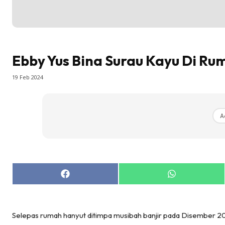
Ru
Direkto
In
La
Ebby Yus Bina Surau Kayu Di Ru
DIY
Bil
19 Feb 2024
Bil
Da
A
Ru
Make O
Bil
Bil
Da
Share
Share
on
on
Ru
Facebook
WhatsApp
Ru
Selepas rumah hanyut ditimpa musibah banjir pada Disember 2
Menarik