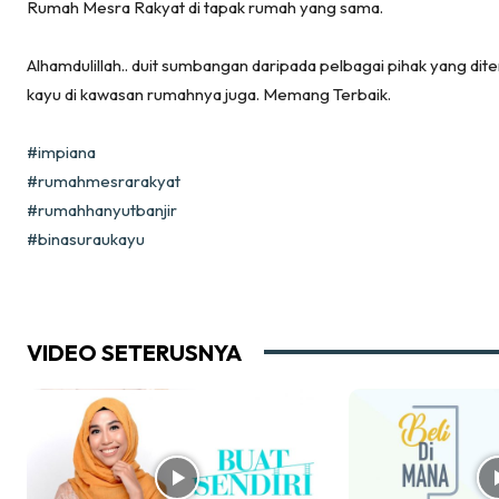
Rumah Mesra Rakyat di tapak rumah yang sama.
Ca
Im
Alhamdulillah.. duit sumbangan daripada pelbagai pihak yang di
Ma
kayu di kawasan rumahnya juga. Memang Terbaik.
De
#impiana
#rumahmesrarakyat
Ha
#rumahhanyutbanjir
#binasuraukayu
Video
Be
VIDEO SETERUSNYA
Bu
Il
Im