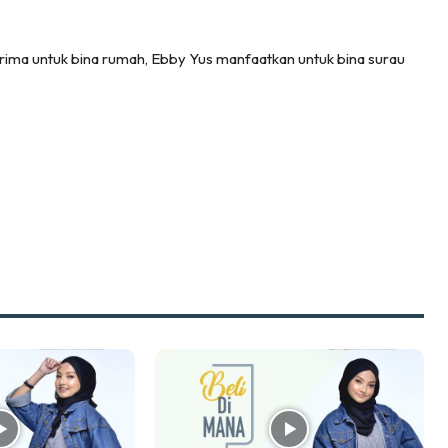
sa Impiana
piana Makeover
terima untuk bina rumah, Ebby Yus manfaatkan untuk bina surau
keover Ruang Selebriti
stinasi
Hotel
Kafe
rtanah
High Rise
Landed
li Di Mana
at Sendiri
ham Impiana
Ilham Impiana 360
Ilham Impiana Inspirasi Selebriti
piana TV