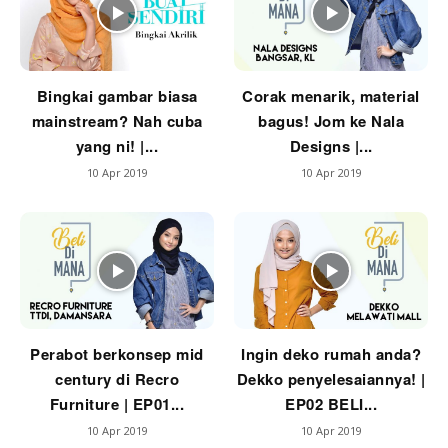
Ruang Tamu
Menarik Lagi
Casa Impiana
Bingkai gambar biasa
Corak menarik, material
Impiana Makeover
mainstream? Nah cuba
bagus! Jom ke Nala
Makeover Ruang Selebriti
yang ni! |...
Designs |...
Destinasi
10 Apr 2019
10 Apr 2019
Hotel
Kafe
Hartanah
High Rise
Landed
Video
Perabot berkonsep mid
Ingin deko rumah anda?
Beli Di Mana
century di Recro
Dekko penyelesaiannya! |
Buat Sendiri
Furniture | EP01...
EP02 BELI...
Ilham Impiana
10 Apr 2019
10 Apr 2019
Ilham Impiana 360