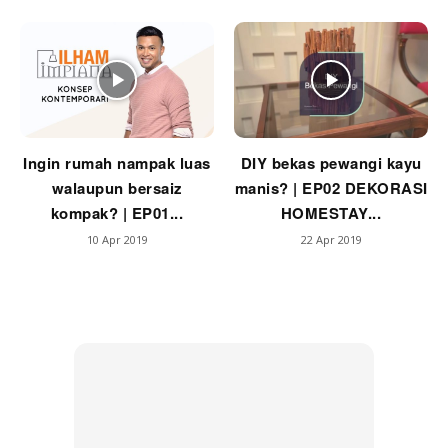
Ilham Impiana Inspirasi Selebriti
Impiana TV
Casa Impiana
Impiana MakeOver
Lahar Dekor
Ingin rumah nampak luas
DIY bekas pewangi kayu
Sembang Dekor
walaupun bersaiz
manis? | EP02 DEKORASI
Sembang Laman
kompak? | EP01...
HOMESTAY...
Tip Impiana
10 Apr 2019
22 Apr 2019
Tip Laman
Hub Ideaktiv