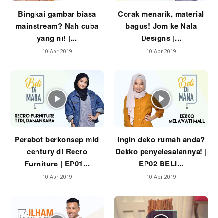
Ilham Impiana 360
Bingkai gambar biasa
Corak menarik, material
Ilham Impiana Inspirasi Selebriti
mainstream? Nah cuba
bagus! Jom ke Nala
Impiana TV
yang ni! |...
Designs |...
Casa Impiana
10 Apr 2019
10 Apr 2019
Impiana MakeOver
Lahar Dekor
Sembang Dekor
Sembang Laman
Tip Impiana
Tip Laman
Perabot berkonsep mid
Ingin deko rumah anda?
century di Recro
Dekko penyelesaiannya! |
Furniture | EP01...
EP02 BELI...
Hub Ideaktiv
10 Apr 2019
10 Apr 2019