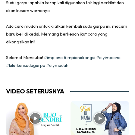
Sudu garpu apabila kerap kali digunakan tak lagi berkilat dan
Ruang Tamu
akan kusam warnanya.
Menarik Lagi
Casa Impiana
Ada cara mudah untuk kilatkan kembali sudu garpu ini, macam
baru beli di kedai. Memang berkesan ikut cara yang
Impiana Makeover
dikongsikan ini!
Makeover Ruang Selebriti
Destinasi
Selamat Mencuba!
#impiana
#impianakongsi
#diyimpiana
Hotel
#kilatkansudugarpu
#diymudah
Kafe
Hartanah
High Rise
VIDEO SETERUSNYA
Landed
Video
Beli Di Mana
Buat Sendiri
Ilham Impiana