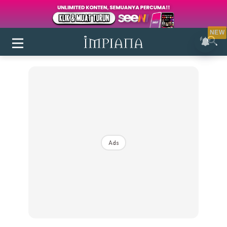
NEW
Ads
Login
|
Register
Buletin
Inspirasi
Bilik Air