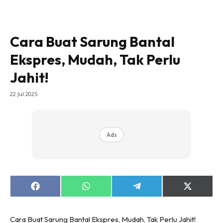
Bilik Tidur
Ruang Makan
Cara Buat Sarung Bantal
Ruang Tamu
Direktori
Ekspres, Mudah, Tak Perlu
Interior Design
Jahit!
Landskap
22 Jul 2025
DIY
Bilik Air
Bilik Tidur
Ads
Dapur
Ruang Makan
Make Over
Bilik Air
Share
Share
Share
Share
Bilik Tidur
on
on
on
on
Facebook
WhatsApp
Telegram
X
Dapur
(Twitter)
Cara Buat Sarung Bantal Ekspres, Mudah, Tak Perlu Jahit!
Ruang Makan