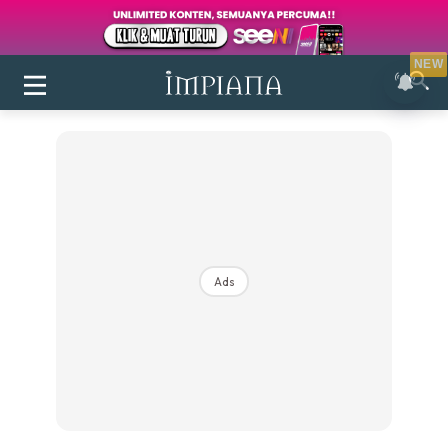
NEW
Ads
Login
|
Register
Buletin
Inspirasi
Bilik Air