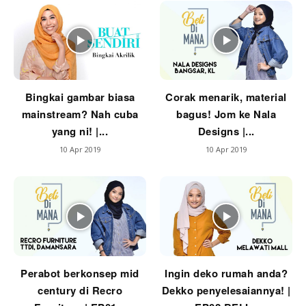
Ilham Impiana 360
Ilham Impiana Inspirasi Selebriti
Impiana TV
Casa Impiana
Impiana MakeOver
Bingkai gambar biasa
Corak menarik, material
Lahar Dekor
mainstream? Nah cuba
bagus! Jom ke Nala
Sembang Dekor
yang ni! |...
Designs |...
Sembang Laman
10 Apr 2019
10 Apr 2019
Tip Impiana
Tip Laman
Hub Ideaktiv
Perabot berkonsep mid
Ingin deko rumah anda?
century di Recro
Dekko penyelesaiannya! |