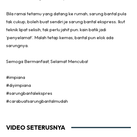
Ruang Tamu
Bila ramai tetamu yang datang ke rumah, sarung bantal pula
Menarik Lagi
tak cukup, boleh buat sendiri je sarung bantal ekspress. Ikut
Casa Impiana
teknik lipat selisih, tak perlu jahit pun. kain batik jadi
Impiana Makeover
‘penyelamat’. Malah tetap kemas, bantal pun elok ada
Makeover Ruang Selebriti
sarungnya.
Destinasi
Semoga Bermanfaat, Selamat Mencuba!
Hotel
Kafe
#impiana
Hartanah
#diyimpiana
High Rise
#sarungbantalekspres
Landed
#carabuatsarungbantalmudah
Video
Beli Di Mana
Buat Sendiri
VIDEO SETERUSNYA
Ilham Impiana