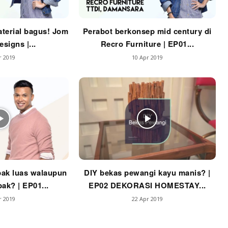
Casa Impiana
Impiana MakeOver
terial bagus! Jom
Perabot berkonsep mid century di
har Dekor
signs |...
Recro Furniture | EP01...
mbang Dekor
r 2019
10 Apr 2019
mbang Laman
p Impiana
p Laman
Hub Ideaktiv
ak luas walaupun
DIY bekas pewangi kayu manis? |
ak? | EP01...
EP02 DEKORASI HOMESTAY...
r 2019
22 Apr 2019