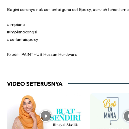
Im
Begini caranya nak cat lantai guna cat Epoxy, barulah tahan lam
Ma
#impiana
De
#impianakongsi
#catlantaiepoxy
Ha
Kredit : PAINTHUB Hassan Hardware
Video
Be
VIDEO SETERUSNYA
Bu
Il
Im