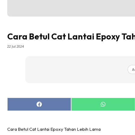
Direkto
In
La
DIY
Cara Betul Cat Lantai Epoxy T
Bil
22 Jul 2024
Bil
Da
Ru
A
Make O
Bil
Bil
Da
Share
Share
Ru
on
on
Facebook
WhatsApp
Ru
Menarik
Cara Betul Cat Lantai Epoxy Tahan Lebih Lama
Ca