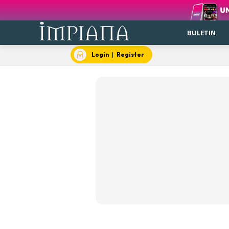
BULETIN
Login
|
Register