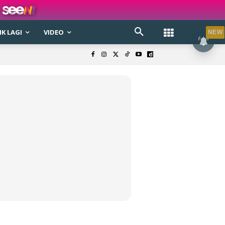
K LAGI
VIDEO
NEW