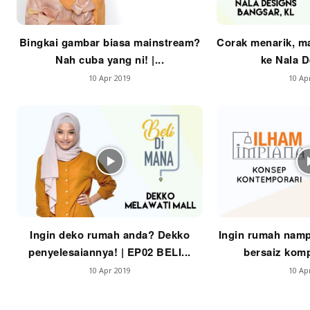
Bingkai gambar biasa mainstream?
Corak menarik, ma
La
Nah cuba yang ni! |...
ke Nala De
Se
10 Apr 2019
10 Ap
Se
Ti
Ti
Ingin deko rumah anda? Dekko
Ingin rumah namp
penyelesaiannya! | EP02 BELI...
bersaiz komp
10 Apr 2019
10 Ap