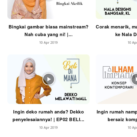
La
Bingkai gambar biasa mainstream?
Corak menarik, ma
Se
Nah cuba yang ni! |...
ke Nala De
Se
10 Apr 2019
10 Ap
Ti
Ti
Ingin deko rumah anda? Dekko
Ingin rumah namp
penyelesaiannya! | EP02 BELI...
bersaiz komp
10 Apr 2019
10 Ap