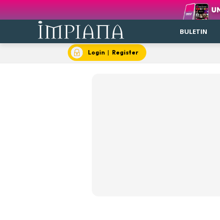
BULETIN
Login
|
Register