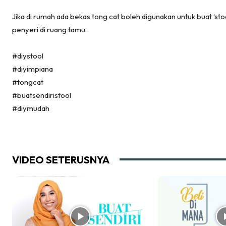
Ca
Jika di rumah ada bekas tong cat boleh digunakan untuk buat ‘s
Im
penyeri di ruang tamu.
Ma
De
#diystool
#diyimpiana
#tongcat
Ha
#buatsendiristool
#diymudah
Video
Be
VIDEO SETERUSNYA
Bu
Il
Im