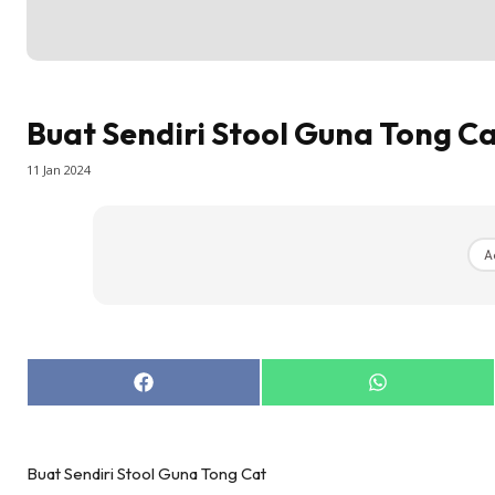
Ru
Direkto
In
La
Buat Sendiri Stool Guna Tong C
DIY
Bil
11 Jan 2024
Bil
Da
A
Ru
Make O
Bil
Bil
Da
Share
Share
on
on
Ru
Facebook
WhatsApp
Ru
Buat Sendiri Stool Guna Tong Cat
Menarik