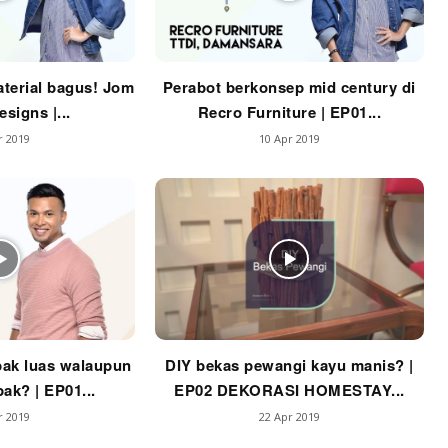
Casa Impiana
Impiana MakeOver
har Dekor
terial bagus! Jom
Perabot berkonsep mid century di
mbang Dekor
signs |...
Recro Furniture | EP01...
mbang Laman
r 2019
10 Apr 2019
p Impiana
p Laman
Hub Ideaktiv
ak luas walaupun
DIY bekas pewangi kayu manis? |
ak? | EP01...
EP02 DEKORASI HOMESTAY...
r 2019
22 Apr 2019