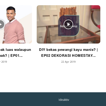
mbang Dekor
mbang Laman
p Impiana
p Laman
ak luas walaupun
DIY bekas pewangi kayu manis? |
Hub Ideaktiv
ak? | EP01...
EP02 DEKORASI HOMESTAY...
r 2019
22 Apr 2019
Ideaktiv