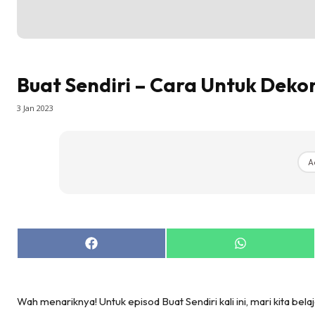
La
DIY
Bil
Bil
Buat Sendiri – Cara Untuk Deko
Da
Ru
3 Jan 2023
Make O
Bil
A
Bil
Da
Ru
Ru
Share
Share
Menarik
on
on
Facebook
WhatsApp
Ca
Im
Wah menariknya! Untuk episod Buat Sendiri kali ini, mari kita be
Ma