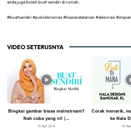
anda juga boleh buat sendiri di rumah..
De
#buatsendiri #pokokkrismas #hiasandalaman #dekorasi #impi
Ha
VIDEO SETERUSNYA
Video
Be
Bu
Il
Im
Bingkai gambar biasa mainstream?
Corak menarik, ma
Nah cuba yang ni! |...
ke Nala De
10 Apr 2019
10 Ap
La