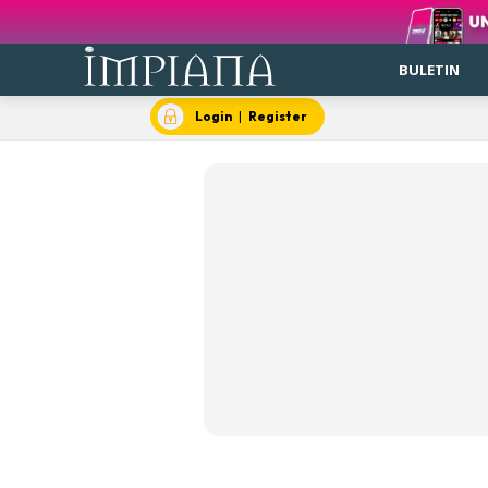
BULETIN
Login
|
Register