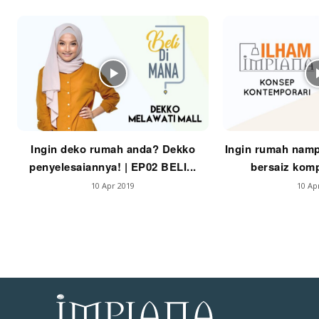
Se
Se
Ti
Ti
Ingin deko rumah anda? Dekko
Ingin rumah namp
penyelesaiannya! | EP02 BELI...
bersaiz komp
10 Apr 2019
10 Ap