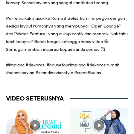
konsep Scandinavian yang sangat cantik dan tenang.
Ruang Tamu
Menarik Lagi
Pertama kali masuk ke Ruma 8 Belas, kami terpegun dengan
Casa Impiana
design layout rumahnya yang mempunyai “Open Lounge”
dan “Water Feature” yang cukup cantik dan menarik. Nak tahu
Impiana Makeover
lebih banyak? Boleh tengok sehingga habis video 😁
Makeover Ruang Selebriti
Semoga memberi inspirasi kepada anda semua 🥰
Destinasi
Hotel
#impiana #dekorasi #housetourimpiana #dekorasirumah
Kafe
#scandinavian #scandinavianstyle #ruma8belas
Hartanah
High Rise
Landed
VIDEO SETERUSNYA
Video
Beli Di Mana
Buat Sendiri
Ilham Impiana