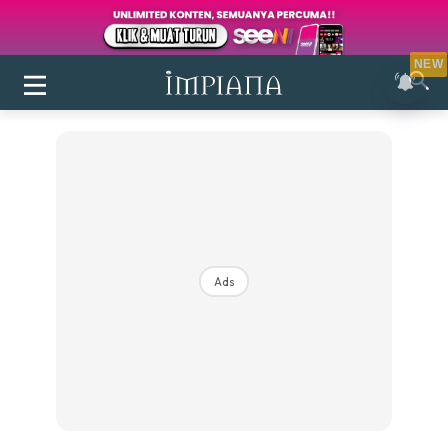
NEW
Ads
Login
|
Register
Buletin
Inspirasi
Bilik Air