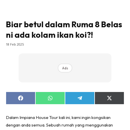
Bilik Tidur
Ruang Makan
Biar betul dalam Ruma 8 Belas
Ruang Tamu
Direktori
ni ada kolam ikan koi?!
Interior Design
18 Feb 2025
Landskap
DIY
Bilik Air
Ads
Bilik Tidur
Dapur
Ruang Makan
Make Over
Share
Share
Share
Share
on
on
on
on
Bilik Air
Facebook
WhatsApp
Telegram
X
(Twitter)
Bilik Tidur
Dalam Impiana House Tour kali ini, kami ingin kongsikan
Dapur
dengan anda semua. Sebuah rumah yang menggunakan
Ruang Makan