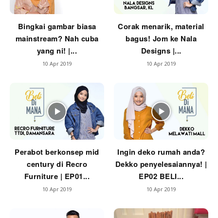
Ilham Impiana 360
Ilham Impiana Inspirasi Selebriti
Bingkai gambar biasa
Corak menarik, material
Impiana TV
mainstream? Nah cuba
bagus! Jom ke Nala
Casa Impiana
yang ni! |...
Designs |...
Impiana MakeOver
10 Apr 2019
10 Apr 2019
Lahar Dekor
Sembang Dekor
Sembang Laman
Tip Impiana
Tip Laman
Perabot berkonsep mid
Ingin deko rumah anda?
century di Recro
Dekko penyelesaiannya! |
Hub Ideaktiv
Furniture | EP01...
EP02 BELI...
10 Apr 2019
10 Apr 2019