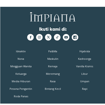
Ikuti kami di:
Ideaktiv
Pa&Ma
Hijabista
Nona
Maskulin
Kashoorga
Mingguan Wanita
Remaja
Vanilla Kismis
Keluarga
Meremang
Libur
Media Hiburan
Rasa
Umpan
Pesona Pengantin
Bintang Kecil
Rapi
Roda Panas