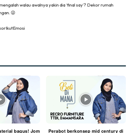
mengalah walau awalnya yakin dia ‘final say’? Dekor rumah
keover Ruang Selebriti
ngan. 😜
stinasi
Hotel
orIkutEmosi
Kafe
rtanah
High Rise
Landed
li Di Mana
at Sendiri
ham Impiana
Ilham Impiana 360
Ilham Impiana Inspirasi Selebriti
piana TV
Casa Impiana
terial bagus! Jom
Perabot berkonsep mid century di