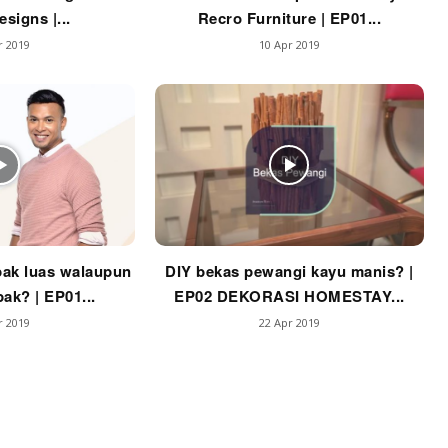
Impiana MakeOver
signs |...
Recro Furniture | EP01...
har Dekor
r 2019
10 Apr 2019
mbang Dekor
mbang Laman
p Impiana
p Laman
Hub Ideaktiv
ak luas walaupun
DIY bekas pewangi kayu manis? |
ak? | EP01...
EP02 DEKORASI HOMESTAY...
r 2019
22 Apr 2019