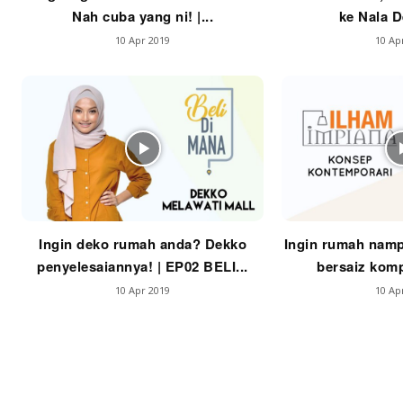
Nah cuba yang ni! |...
ke Nala De
La
10 Apr 2019
10 Ap
Se
Se
Ti
Ti
Ingin deko rumah anda? Dekko
Ingin rumah namp
penyelesaiannya! | EP02 BELI...
bersaiz komp
10 Apr 2019
10 Ap