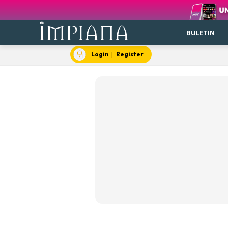
BULETIN
Login
|
Register