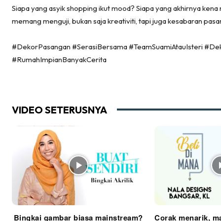
Siapa yang asyik shopping ikut mood? Siapa yang akhirnya kena 
Ma
memang menguji, bukan saja kreativiti, tapi juga kesabaran pasa
De
#DekorPasangan #SerasiBersama #TeamSuamiAtauIsteri #Dek
#RumahImpianBanyakCerita
Ha
VIDEO SETERUSNYA
Video
Be
Bu
Il
Im
Bingkai gambar biasa mainstream?
Corak menarik, ma