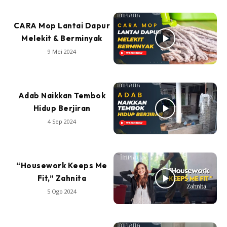
CARA Mop Lantai Dapur
Melekit & Berminyak
9 Mei 2024
Adab Naikkan Tembok
Hidup Berjiran
4 Sep 2024
“Housework Keeps Me
Fit,” Zahnita
5 Ogo 2024