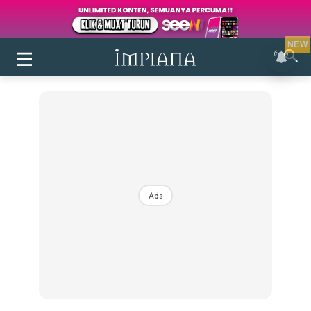
NEW
Ads
Login
|
Register
Buletin
Inspirasi
Bilik Air