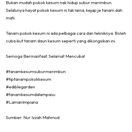
Ruang Makan
Bukan mudah pokok kesum nak hidup subur merimbun.
Ruang Tamu
Selalunya hayat pokok kesum ni tak lama, kejap je tanam dah
Menarik Lagi
mati.
Casa Impiana
Tanam pokok kesum ni ada pelbagai cara dan tekniknya. Boleh
Impiana Makeover
cuba ikut tanam daun kesum seperti yang dikongsikan ini.
Makeover Ruang Selebriti
Destinasi
Semoga Bermanfaat, Selamat Mencuba!
Hotel
Kafe
#tanamkesumsuburmerimbun
Hartanah
#tiptanampokokkesum
High Rise
#ediblegarden
Landed
#tanamkesumdalampasu
Video
#LamanImpiana
Beli Di Mana
Sumber: Nur Izzah Mahmud
Buat Sendiri
Ilham Impiana