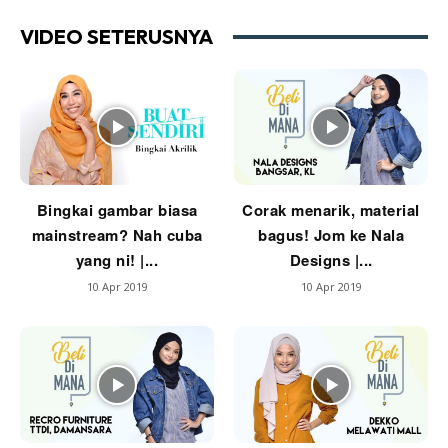
Ilham Impiana 360
VIDEO SETERUSNYA
Ilham Impiana Inspirasi Selebriti
Impiana TV
Casa Impiana
Impiana MakeOver
Lahar Dekor
Sembang Dekor
Bingkai gambar biasa
Corak menarik, material
Sembang Laman
mainstream? Nah cuba
bagus! Jom ke Nala
Tip Impiana
yang ni! |...
Designs |...
Tip Laman
10 Apr 2019
10 Apr 2019
Hub Ideaktiv