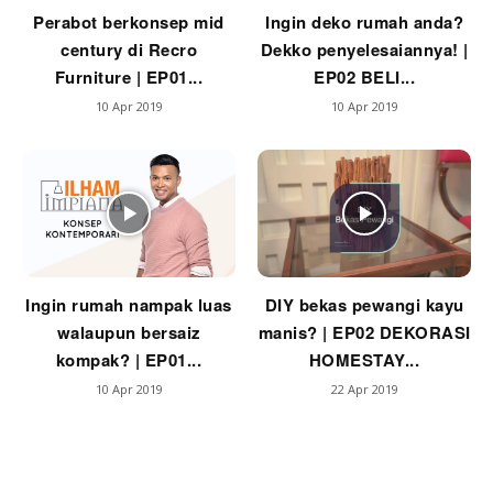
Perabot berkonsep mid
Ingin deko rumah anda?
century di Recro
Dekko penyelesaiannya! |
Furniture | EP01...
EP02 BELI...
10 Apr 2019
10 Apr 2019
Ingin rumah nampak luas
DIY bekas pewangi kayu
walaupun bersaiz
manis? | EP02 DEKORASI
kompak? | EP01...
HOMESTAY...
10 Apr 2019
22 Apr 2019