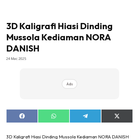
Bilik Tidur
Ruang Makan
3D Kaligrafi Hiasi Dinding
Ruang Tamu
Direktori
Mussola Kediaman NORA
Interior Design
DANISH
Landskap
24 Mac 2025
DIY
Bilik Air
Bilik Tidur
Ads
Dapur
Ruang Makan
Make Over
Bilik Air
Share
Share
Share
Share
on
on
on
on
Bilik Tidur
Facebook
WhatsApp
Telegram
X
(Twitter)
Dapur
3D Kaligrafi Hiasi Dinding Mussola Kediaman NORA DANISH