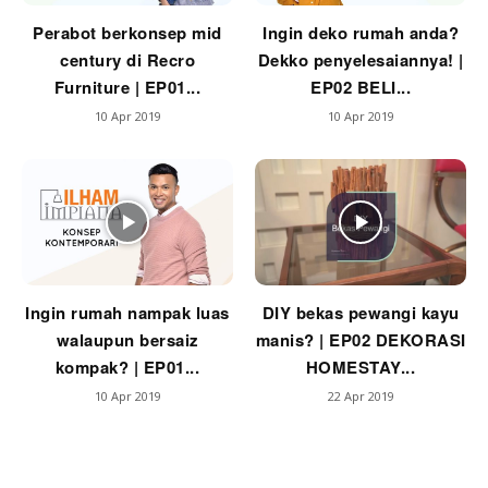
Perabot berkonsep mid
Ingin deko rumah anda?
century di Recro
Dekko penyelesaiannya! |
Furniture | EP01...
EP02 BELI...
10 Apr 2019
10 Apr 2019
Ingin rumah nampak luas
DIY bekas pewangi kayu
walaupun bersaiz
manis? | EP02 DEKORASI
kompak? | EP01...
HOMESTAY...
10 Apr 2019
22 Apr 2019