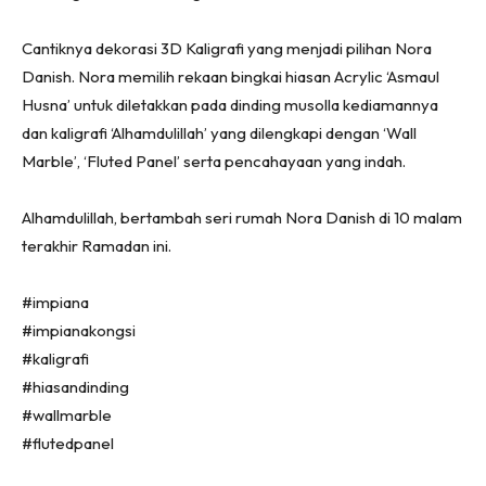
Ruang Makan
Ruang Tamu
Cantiknya dekorasi 3D Kaligrafi yang menjadi pilihan Nora
Menarik Lagi
Danish. Nora memilih rekaan bingkai hiasan Acrylic ‘Asmaul
Casa Impiana
Husna’ untuk diletakkan pada dinding musolla kediamannya
Impiana Makeover
dan kaligrafi ‘Alhamdulillah’ yang dilengkapi dengan ‘Wall
Makeover Ruang Selebriti
Marble’, ‘Fluted Panel’ serta pencahayaan yang indah.
Destinasi
Alhamdulillah, bertambah seri rumah Nora Danish di 10 malam
Hotel
terakhir Ramadan ini.
Kafe
Hartanah
#impiana
High Rise
#impianakongsi
Landed
#kaligrafi
Video
#hiasandinding
Beli Di Mana
#wallmarble
Buat Sendiri
#flutedpanel
Ilham Impiana