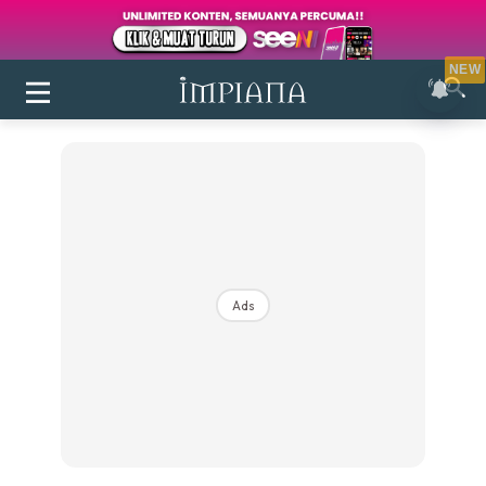
NEW
Ads
Login
|
Register
Buletin
Inspirasi
Bilik Air