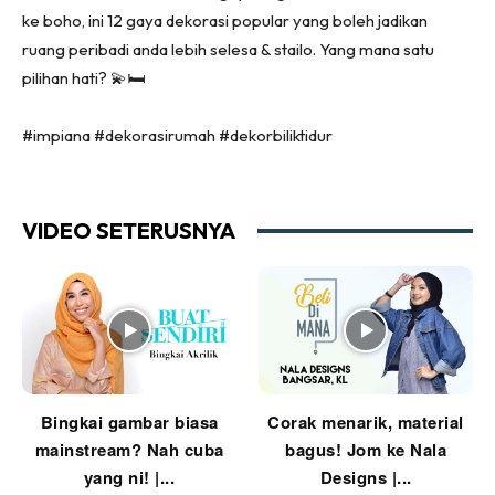
ke boho, ini 12 gaya dekorasi popular yang boleh jadikan
Ruang Tamu
ruang peribadi anda lebih selesa & stailo. Yang mana satu
Menarik Lagi
pilihan hati? 💫🛏️
Casa Impiana
Impiana Makeover
#impiana #dekorasirumah #dekorbiliktidur
Makeover Ruang Selebriti
Destinasi
Hotel
VIDEO SETERUSNYA
Kafe
Hartanah
High Rise
Landed
Video
Beli Di Mana
Bingkai gambar biasa
Corak menarik, material
Buat Sendiri
mainstream? Nah cuba
bagus! Jom ke Nala
Ilham Impiana
yang ni! |...
Designs |...