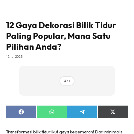
Bilik Tidur
Ruang Makan
Ruang Tamu
12 Gaya Dekorasi Bilik Tidur
Direktori
Paling Popular, Mana Satu
Interior Design
Pilihan Anda?
Landskap
DIY
12 Jul 2025
Bilik Air
Bilik Tidur
Ads
Dapur
Ruang Makan
Make Over
Bilik Air
Share
Share
Share
Share
Bilik Tidur
on
on
on
on
Facebook
WhatsApp
Telegram
X
Dapur
(Twitter)
Transformasi bilik tidur ikut gaya kegemaran! Dari minimalis
Ruang Makan