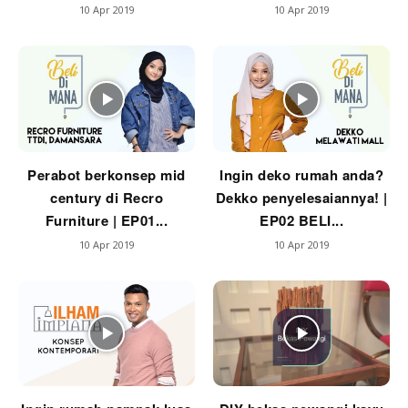
Ilham Impiana 360
10 Apr 2019
10 Apr 2019
Ilham Impiana Inspirasi Selebriti
Impiana TV
Casa Impiana
Impiana MakeOver
Lahar Dekor
Sembang Dekor
Perabot berkonsep mid
Ingin deko rumah anda?
Sembang Laman
century di Recro
Dekko penyelesaiannya! |
Tip Impiana
Furniture | EP01...
EP02 BELI...
Tip Laman
10 Apr 2019
10 Apr 2019
Hub Ideaktiv