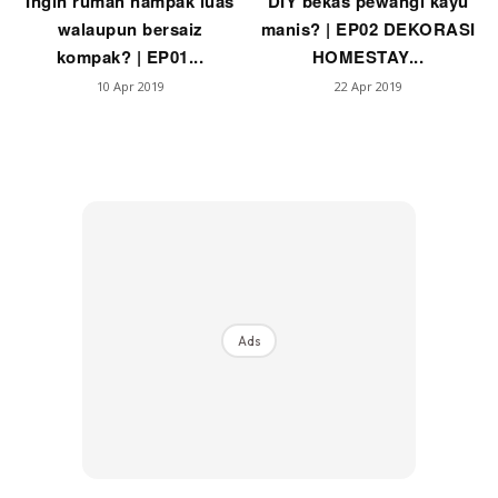
Ingin rumah nampak luas
DIY bekas pewangi kayu
walaupun bersaiz
manis? | EP02 DEKORASI
kompak? | EP01...
HOMESTAY...
10 Apr 2019
22 Apr 2019
Ads