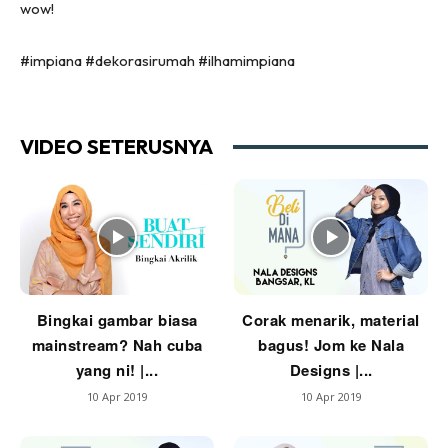
wow!
Ruang Tamu
Menarik Lagi
#impiana #dekorasirumah #ilhamimpiana
Casa Impiana
Impiana Makeover
Makeover Ruang Selebriti
VIDEO SETERUSNYA
Destinasi
Hotel
Kafe
Hartanah
High Rise
Landed
Bingkai gambar biasa
Corak menarik, material
Video
mainstream? Nah cuba
bagus! Jom ke Nala
Beli Di Mana
yang ni! |...
Designs |...
Buat Sendiri
10 Apr 2019
10 Apr 2019
Ilham Impiana