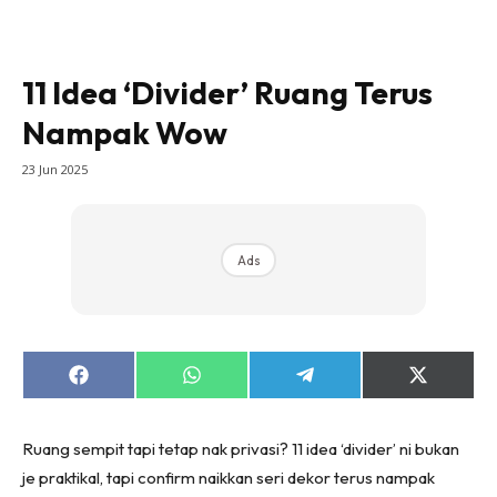
Bilik Tidur
Ruang Makan
Ruang Tamu
11 Idea ‘Divider’ Ruang Terus
Direktori
Nampak Wow
Interior Design
23 Jun 2025
Landskap
DIY
Bilik Air
Ads
Bilik Tidur
Dapur
Ruang Makan
Make Over
Share
Share
Share
Share
Bilik Air
on
on
on
on
Facebook
WhatsApp
Telegram
X
(Twitter)
Bilik Tidur
Ruang sempit tapi tetap nak privasi? 11 idea ‘divider’ ni bukan
Dapur
je praktikal, tapi confirm naikkan seri dekor terus nampak
Ruang Makan