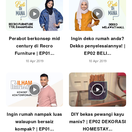
Ilham Impiana 360
Ilham Impiana Inspirasi Selebriti
Impiana TV
Casa Impiana
Impiana MakeOver
Perabot berkonsep mid
Ingin deko rumah anda?
Lahar Dekor
century di Recro
Dekko penyelesaiannya! |
Sembang Dekor
Furniture | EP01...
EP02 BELI...
Sembang Laman
10 Apr 2019
10 Apr 2019
Tip Impiana
Tip Laman
Hub Ideaktiv
Ingin rumah nampak luas
DIY bekas pewangi kayu
walaupun bersaiz
manis? | EP02 DEKORASI
kompak? | EP01...
HOMESTAY...