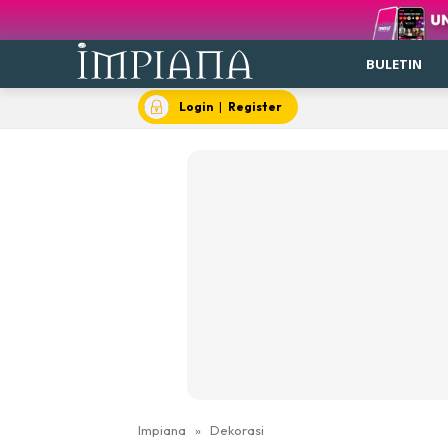
BULETIN
Login
|
Register
Impiana
»
Dekorasi