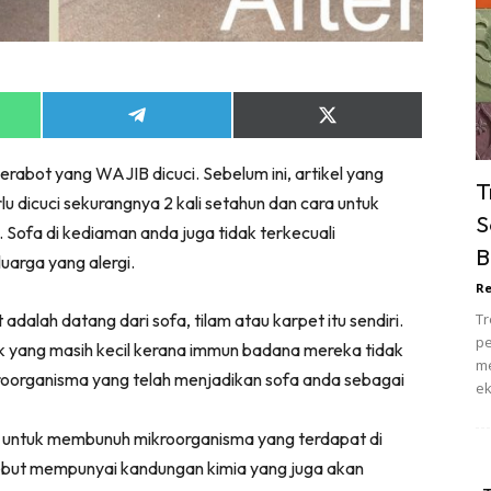
ik Tidur
pur
ang Makan
ver
Share
Share
on
on
ik Air
App
Telegram
X
rabot yang WAJIB dicuci. Sebelum ini, artikel yang
(Twitter)
ik Tidur
T
u dicuci sekurangnya 2 kali setahun dan cara untuk
pur
S
. Sofa di kediaman anda juga tidak terkecuali
ang Makan
B
uarga yang alergi.
ang Tamu
Re
 Lagi
dalah datang dari sofa, tilam atau karpet itu sendiri.
Tr
sa Impiana
pe
ak yang masih kecil kerana immun badana mereka tidak
piana Makeover
me
roorganisma yang telah menjadikan sofa anda sebagai
ek
keover Ruang Selebriti
stinasi
n untuk membunuh mikroorganisma yang terdapat di
Hotel
but mempunyai kandungan kimia yang juga akan
Kafe