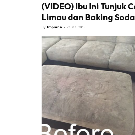
(VIDEO) Ibu Ini Tunjuk
Limau dan Baking Soda
By
Impiana
-
21 Mei 2018
Buletin
Inspiras
Bil
Bil
Ru
Ru
Direkto
In
La
DIY
Bil