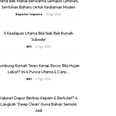
rend Bilik Mandi Berwarna Semakin Diminati,
Sentuhan Baharu Untuk Kediaman Moden
Reporter Impiana
-
4 Ogo 2026
5 Kesilapan Utama Bila Nak Beli Rumah
‘Subsale’
MFI
-
4 Ogo 2026
umbung Rumah Teres Kerap Bocor Bila Hujan
Lebat? Ini 4 Punca Utama & Cara...
MFI
-
3 Ogo 2026
Kabinet Dapur Berbau Kepam & Berkulat? 4
Langkah ‘Deep Clean’ Guna Bahan Semula
Jadi