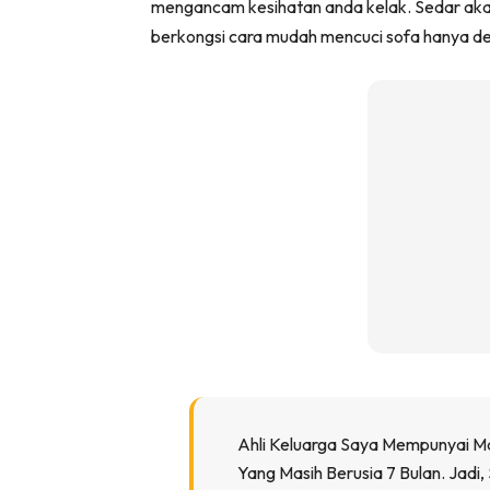
mengancam kesihatan anda kelak. Sedar akan 
Ha
berkongsi cara mudah mencuci sofa hanya d
Video
Be
Bu
Il
Im
La
Se
Ahli Keluarga Saya Mempunyai Mas
Se
Yang Masih Berusia 7 Bulan. Jadi