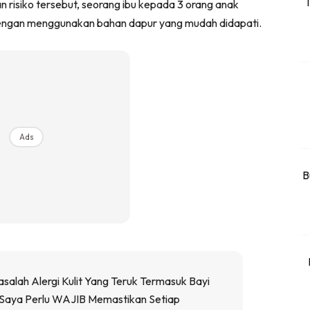
T
risiko tersebut, seorang ibu kepada 3 orang anak
rtanah
engan menggunakan bahan dapur yang mudah didapati.
High Rise
Landed
li Di Mana
at Sendiri
ham Impiana
Ads
Ilham Impiana 360
Ilham Impiana Inspirasi Selebriti
B
piana TV
Casa Impiana
Impiana MakeOver
har Dekor
mbang Dekor
alah Alergi Kulit Yang Teruk Termasuk Bayi
mbang Laman
, Saya Perlu WAJIB Memastikan Setiap