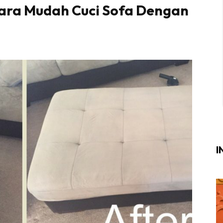
 Cara Mudah Cuci Sofa Dengan
Login
|
Register
i
ik Air
ik Tidur
ang Makan
ang Tamu
I
ri
terior Design
ndskap
ik Air