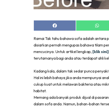
Bil
Da
Ru
Make O
Share
Share
on
on
Bil
Facebook
Whats
Ramai Tak tahu bahawa sofa adalah antara pe
Bil
disiarkan pernah mengupas bahawa tilam perl
Da
mencucinya. Untuk artikel lengkap,
[klik sini]
Ru
terutamanya bagi anda atau terdapat ahli kel
Ru
Menarik
Kadang kala, dalam tak sedar punca penyakit a
Ca
Hal ini lebih bahaya jika anda mempunyai an
Im
cukup kuat untuk melawan bakteria atau mik
Ma
habitat.
De
Memang ada banyak produk dijual di pasara
dalam sofa anda. Namun, bahan-bahan terse