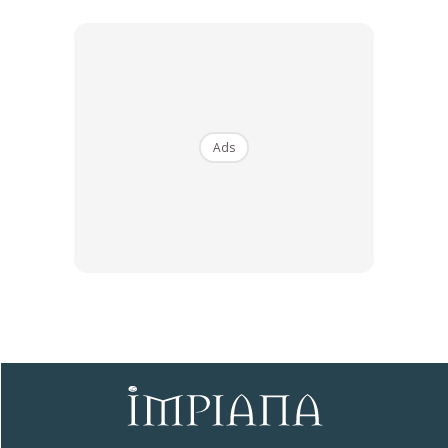
Kemudian korang pergi beli android box. Tak kisah Android box jenama apa,
tapi min recommend korang beli Mi TV. Stick atau Mi Box S. Dekat Shopee ada
Ads