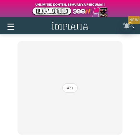
NEW
Ads
Login
|
Register
Buletin
Inspirasi
Bilik Air