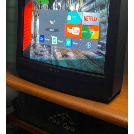
Ilham Impiana 360
Ilham Impiana Inspirasi Selebriti
Impiana TV
Casa Impiana
Impiana MakeOver
Lahar Dekor
Sembang Dekor
Sembang Laman
Tip Impiana
Tip Laman
Hub Ideaktiv