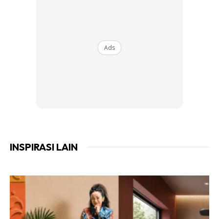
Ads
INSPIRASI LAIN
First, mestilah kena ada TV. Pastikan dekat TV tu ada RCA port macam dekat
bahagian yang dibulatkan