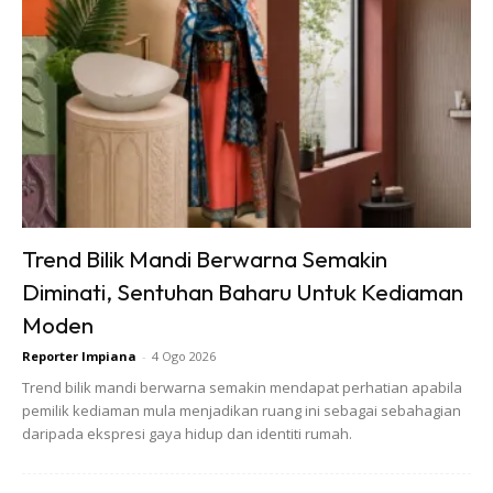
Sambungkan semua benda, terus TV kotak anda akan
menjadi Smart TV. Boleh layan Youtube, Netflix, Disney+
buka FB dan macam-macam lagi. Senang sangat.
Jadi sesiapa yang ada TV lama yang sayang nak buang,
elok berikan TV tu peluang kedua. Tapi pastikan anda
sambungan internet la ye.
Trend Bilik Mandi Berwarna Semakin
Diminati, Sentuhan Baharu Untuk Kediaman
Moden
Reporter Impiana
-
4 Ogo 2026
Trend bilik mandi berwarna semakin mendapat perhatian apabila
pemilik kediaman mula menjadikan ruang ini sebagai sebahagian
daripada ekspresi gaya hidup dan identiti rumah.