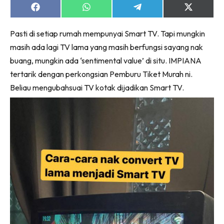
Ruang Makan
Share
Share
Share
Share
on
on
on
on
Ruang Tamu
Facebook
WhatsApp
Telegram
X
Menarik Lagi
Pasti di setiap rumah mempunyai Smart TV. Tapi mungkin
(Twitter)
Casa Impiana
masih ada lagi TV lama yang masih berfungsi sayang nak
buang, mungkin ada ‘sentimental value’ di situ. IMPIANA
Impiana Makeover
tertarik dengan perkongsian Pemburu Tiket Murah ni.
Makeover Ruang Selebriti
Beliau mengubahsuai TV kotak dijadikan Smart TV.
Destinasi
Hotel
Kafe
Hartanah
High Rise
Landed
Video
Beli Di Mana
Buat Sendiri
Ilham Impiana