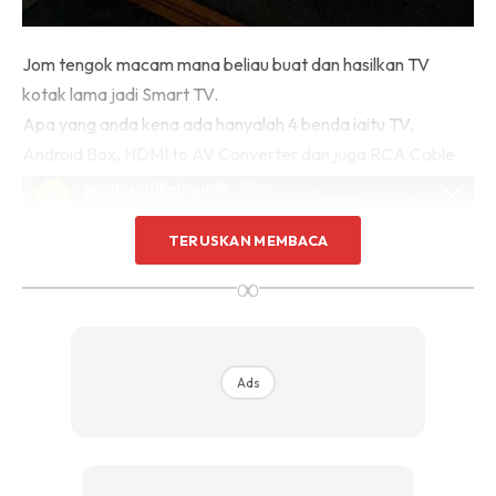
Sentuhan Midas penuh kemewahan dan elegant
untuk kediaman anda.
Jom tengok macam mana beliau buat dan hasilkan TV
Rahsia dari IMPIANA, download sekarang di
kotak lama jadi Smart TV.
Apa yang anda kena ada hanyalah 4 benda iaitu TV,
KLIK DI SEENI
Android Box, HDMI to AV Converter dan juga RCA Cable.
TERUSKAN MEMBACA
∞
Ads