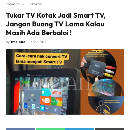
Impiana
»
Dekorasi
Bilik Tidur
Tukar TV Kotak Jadi Smart TV,
Ruang Makan
Jangan Buang TV Lama Kalau
Ruang Tamu
Masih Ada Berbaloi !
Direktori
Interior Design
By
Impiana
-
7 Sep 2021
Landskap
DIY
Bilik Air
Bilik Tidur
Dapur
Ruang Makan
Make Over
Bilik Air
Bilik Tidur
Dapur