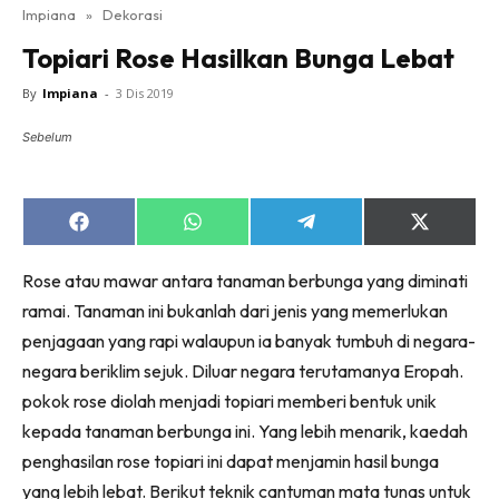
Impiana
»
Dekorasi
Bilik Tidur
Topiari Rose Hasilkan Bunga Lebat
Ruang Makan
Ruang Tamu
By
Impiana
-
3 Dis 2019
Direktori
Sebelum
Interior Design
Landskap
DIY
Share
Share
Share
Share
on
on
on
on
Bilik Air
Facebook
WhatsApp
Telegram
X
Rose atau mawar antara tanaman berbunga yang diminati
(Twitter)
Bilik Tidur
ramai. Tanaman ini bukanlah dari jenis yang memerlukan
Dapur
penjagaan yang rapi walaupun ia banyak tumbuh di negara-
Ruang Makan
negara beriklim sejuk. Diluar negara terutamanya Eropah.
Make Over
pokok rose diolah menjadi topiari memberi bentuk unik
Bilik Air
kepada tanaman berbunga ini. Yang lebih menarik, kaedah
Bilik Tidur
penghasilan rose topiari ini dapat menjamin hasil bunga
Dapur
yang lebih lebat. Berikut teknik cantuman mata tunas untuk