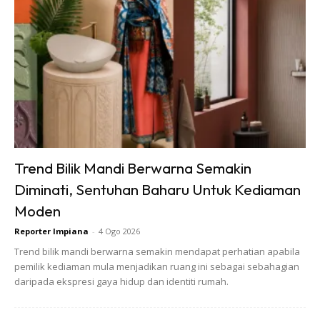
Dengan ini saya bersetuju dengan
Terma Penggunaan
dan
Polisi
Privasi
Langgan Sekarang
Trend Bilik Mandi Berwarna Semakin
∞
Diminati, Sentuhan Baharu Untuk Kediaman
Moden
Reporter Impiana
-
4 Ogo 2026
KIARA BAY – UEM SUNRISE
Trend bilik mandi berwarna semakin mendapat perhatian apabila
pemilik kediaman mula menjadikan ruang ini sebagai sebahagian
MEMPERKENALKAN
daripada ekspresi gaya hidup dan identiti rumah.
PEMBANGUNAN PERDANA BARU