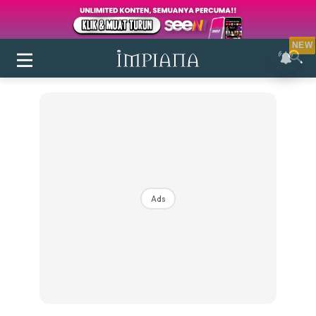
NEW
Ads
Login
|
Register
Buletin
Inspirasi
Bilik Air