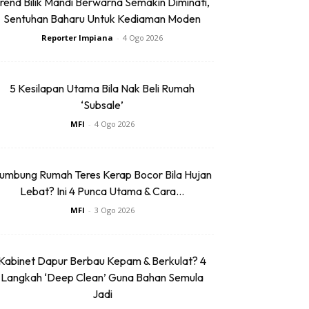
rend Bilik Mandi Berwarna Semakin Diminati,
Sentuhan Baharu Untuk Kediaman Moden
Reporter Impiana
-
4 Ogo 2026
5 Kesilapan Utama Bila Nak Beli Rumah
‘Subsale’
MFI
-
4 Ogo 2026
umbung Rumah Teres Kerap Bocor Bila Hujan
Lebat? Ini 4 Punca Utama & Cara...
MFI
-
3 Ogo 2026
Kabinet Dapur Berbau Kepam & Berkulat? 4
Langkah ‘Deep Clean’ Guna Bahan Semula
Jadi