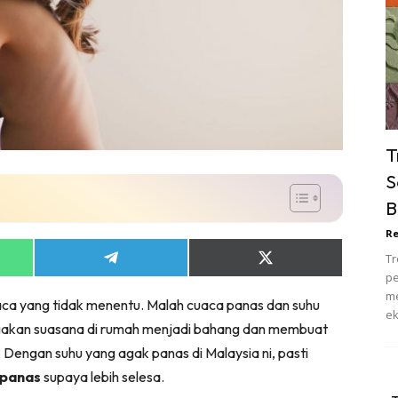
ik Tidur
pur
ang Makan
ver
ik Air
ik Tidur
T
pur
S
ang Makan
B
ang Tamu
Re
 Lagi
Tr
Share
Share
sa Impiana
on
on
pe
App
Telegram
X
piana Makeover
me
ca yang tidak menentu. Malah cuaca panas dan suhu
(Twitter)
ek
keover Ruang Selebriti
ggakan suasana di rumah menjadi bahang dan membuat
stinasi
r. Dengan suhu yang agak panas di Malaysia ni, pasti
Hotel
 panas
supaya lebih selesa.
Kafe