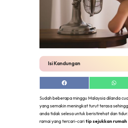
Bil
Da
Ru
Make O
Bil
Bil
Da
Ru
Isi Kandungan
Ru
Menarik
Share
Share
Ca
on
on
Facebook
Whats
Im
Sudah beberapa minggu Malaysia dilanda cua
Ma
yang semakin meningkat turut terasa sehin
De
anda tidak selesa untuk beristirehat dan tidu
ramai yang tercari-cari
tip sejukkan rumah