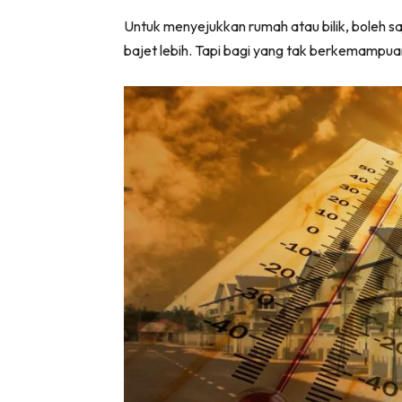
Ha
Untuk menyejukkan rumah atau bilik, boleh s
bajet lebih. Tapi bagi yang tak berkemampuan
Video
Be
Bu
Il
Im
La
Se
Se