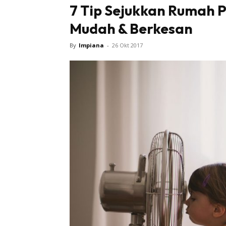
7 Tip Sejukkan Rumah 
Mudah & Berkesan
By
Impiana
-
26 Okt 2017
Buletin
Inspiras
Bil
Bil
Ru
Ru
Direkto
In
La
DIY
Bil