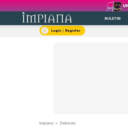
BULETIN
Login
|
Register
Impiana
»
Dekorasi