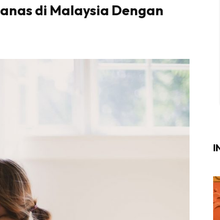
Panas di Malaysia Dengan
Login
|
Register
i
ik Air
ik Tidur
ang Makan
ang Tamu
I
ri
terior Design
ndskap
ik Air