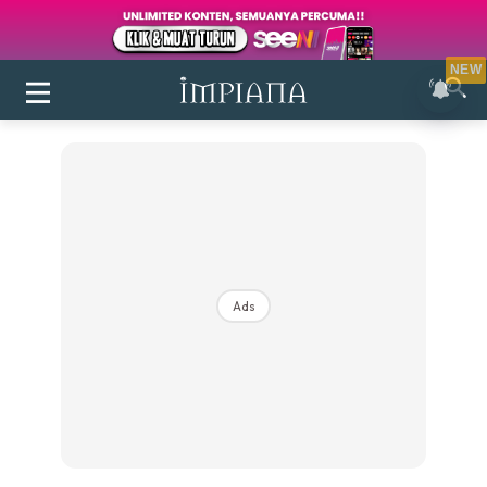
NEW
Ads
Login
|
Register
Buletin
Inspirasi
Bilik Air