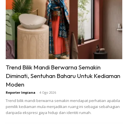
Trend Bilik Mandi Berwarna Semakin
Diminati, Sentuhan Baharu Untuk Kediaman
Moden
Reporter Impiana
-
4 Ogo 2026
Rhizome yang telah di cantas batangnya boleh ditanam
Trend bilik mandi berwarna semakin mendapat perhatian apabila
kedalam tanah jenis bergambut yang lembab. Tanah yang
pemilik kediaman mula menjadikan ruang ini sebagai sebahagian
berpaya, berpasir, tanah liat tidak sesuai untuk penaman
daripada ekspresi gaya hidup dan identiti rumah.
pokok kantan. Sebaik baik nya pokok ditanam berhampiran
dengan tali air.