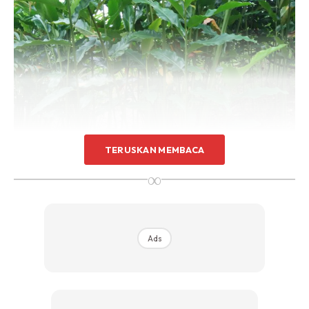
Sentuhan Midas penuh kemewahan dan elegant
untuk kediaman anda.
Rahsia dari IMPIANA, download sekarang di
KLIK DI SEENI
TERUSKAN MEMBACA
∞
Ads
Rhizome ini boleh diambil dari pokok yang telah matang
yang telah mencapai ketinggian 15-20 kaki serta telah
menghasilkan bunga.