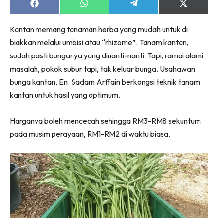
Ruang Makan
Share
Share
Share
Share
on
on
on
on
Ruang Tamu
Facebook
WhatsApp
Telegram
X
Kantan memang tanaman herba yang mudah untuk di
(Twitter)
Menarik Lagi
biakkan melalui umbisi atau “rhizome”. Tanam kantan,
Casa Impiana
sudah pasti bunganya yang dinanti-nanti. Tapi, ramai alami
Impiana Makeover
masalah, pokok subur tapi, tak keluar bunga. Usahawan
Makeover Ruang Selebriti
bunga kantan, En. Sadam Arffain berkongsi teknik tanam
Destinasi
kantan untuk hasil yang optimum.
Hotel
Kafe
Harganya boleh mencecah sehingga RM3-RM8 sekuntum
Hartanah
pada musim perayaan, RM1-RM2 di waktu biasa.
High Rise
Landed
Video
Beli Di Mana
Buat Sendiri
Ilham Impiana