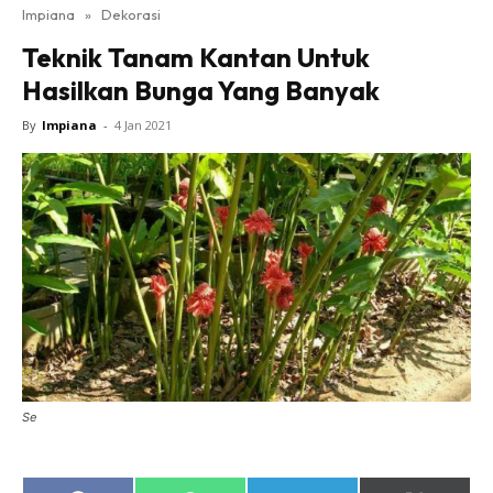
Impiana
»
Dekorasi
Bilik Tidur
Teknik Tanam Kantan Untuk
Ruang Makan
Hasilkan Bunga Yang Banyak
Ruang Tamu
Direktori
By
Impiana
-
4 Jan 2021
Interior Design
Landskap
DIY
Bilik Air
Bilik Tidur
Dapur
Ruang Makan
Make Over
Bilik Air
Se
Bilik Tidur
Dapur