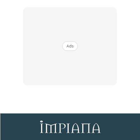
Ads
Rhizome yang baru ditanam hendaklah disiram sehari sekali
untuk memastikan keperluan pokok mencukupi untuk
mengeluarkan anak pokok yang baru.