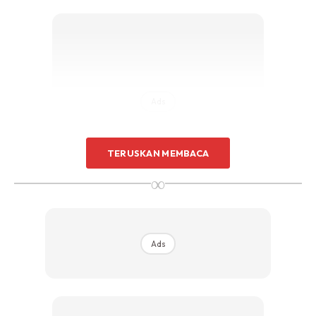
Sentuhan Midas penuh kemewahan dan elegant
untuk kediaman anda.
Rahsia dari IMPIANA, download sekarang di
KLIK DI SEENI
Ads
TERUSKAN MEMBACA
∞
Ads