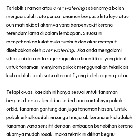
Ruang Makan
Facebook
WhatsApp
Telegram
X
Terlebih siraman atau
over watering
sebenarnya boleh
(Twitter)
Ruang Tamu
menjadi salah satu punca tanaman berpasu kita layu atau
Menarik Lagi
pun mati akibat akarnya yang berpenyakit kerana
Casa Impiana
terendam lama di dalam lembapan. Situasi ini
Impiana Makeover
menyebabkan kulat mula tumbuh dan akar mereput
Makeover Ruang Selebriti
disebabkan oleh
over watering. J
ika anda mengalami
Destinasi
situasi ini dan anda ragu-ragu akan kuantiti air yang ideal
Hotel
untuk tanaman, menyiram pokok menggunakan teknik ais
Kafe
kiub adalah salah satu alternatif yang boleh diguna pakai.
Hartanah
High Rise
Tetapi awas, kaedah ini hanya sesuai untuk tanaman
berpasu bersaiz kecil dan sederhana contohnya pokok
Landed
orkid, tanaman gantung dan juga tanaman hiasan. Untuk
Video
pokok orkid kaedah ini sangat mujarab kerana orkid adalah
Beli Di Mana
tanaman yang sensitif dengan lembapan berlebihan kerana
Buat Sendiri
akarnya mudah rosak, maka teknik ini dilihat begitu
Ilham Impiana