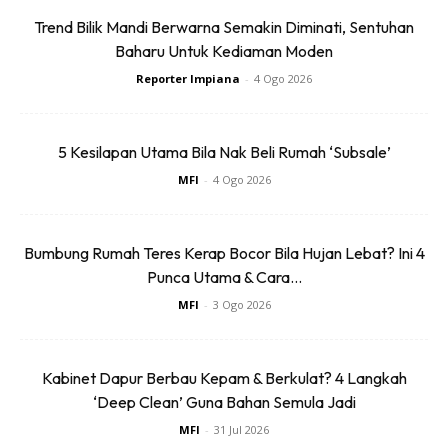
Trend Bilik Mandi Berwarna Semakin Diminati, Sentuhan
Baharu Untuk Kediaman Moden
Reporter Impiana
-
4 Ogo 2026
SHOPEE MY
SHOPEE MY
5 Kesilapan Utama Bila Nak Beli Rumah ‘Subsale’
Baseus BH1 Lite
Amgras Stroller
MFI
-
4 Ogo 2026
80H Playtime
Baby Portable Mini
Wireless
Fan Rechargeable
RM74.06
RM58.4
RM80.5
RM101.47
Headphone
9 L...
Bumbung Rumah Teres Kerap Bocor Bila Hujan Lebat? Ini 4
Punca Utama & Cara...
Bluetoo...
Buy Now
Buy Now
MFI
-
3 Ogo 2026
1
/
5
❮
❯
Kabinet Dapur Berbau Kepam & Berkulat? 4 Langkah
‘Deep Clean’ Guna Bahan Semula Jadi
MFI
-
31 Jul 2026