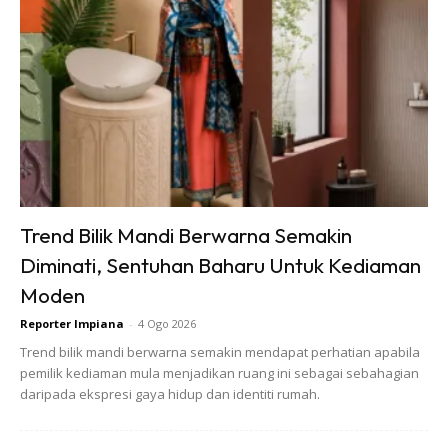
Ads
Tanaman hiasan berpasu bersaiz kecil dan sederhana juga
boleh menggunakan teknik ini. Ataupun anda mempunyai
Trend Bilik Mandi Berwarna Semakin
tanaman gantung yang sukar untuk disiram kerana susah
Diminati, Sentuhan Baharu Untuk Kediaman
dicapai maka ada baiknya anda hanya meletakkan kiub ais
Moden
ke dalamnya. Lebih praktikal dan kemas tanpa percikan air
Reporter Impiana
-
4 Ogo 2026
berlebihan.
Trend bilik mandi berwarna semakin mendapat perhatian apabila
pemilik kediaman mula menjadikan ruang ini sebagai sebahagian
Anda mungkin berminat dengan
daripada ekspresi gaya hidup dan identiti rumah.