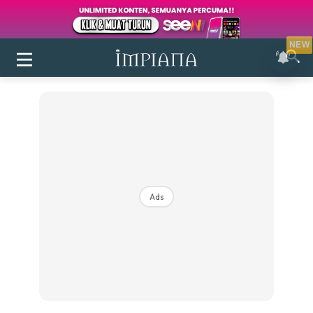
NEW
Ads
Login
|
Register
Buletin
Inspirasi
Bilik Air