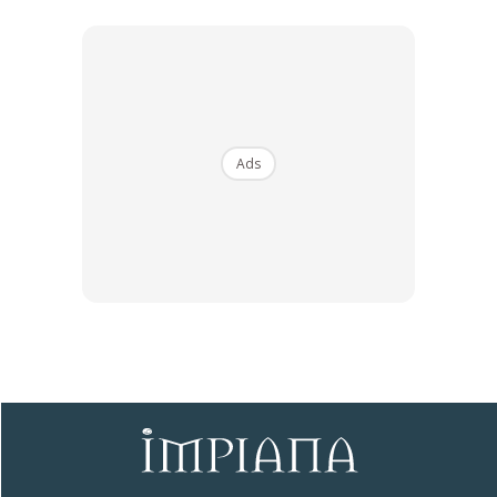
Ads
Ads
Pada ruang yang berlantaikan karpet ini juga
menempatkan kaunter urusan yang dibina sleek,
menyerlahkan lagi imej moden. Begitu juga dengan
permukaan dinding lobi yang diperincikan dengan tema
moden.
Siapa menyangka hotel yang bertaraf 3 bintang ini