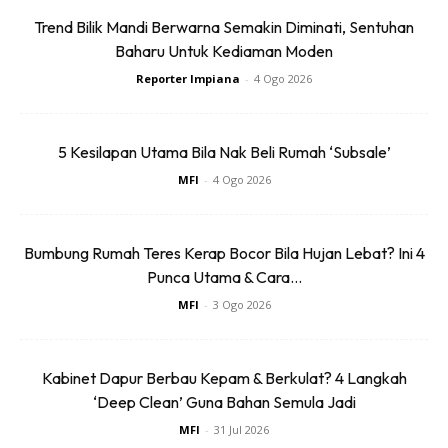
Trend Bilik Mandi Berwarna Semakin Diminati, Sentuhan
KOMBINASI DEKORASI
Baharu Untuk Kediaman Moden
Reporter Impiana
-
4 Ogo 2026
Melangkah masuk ke ruang lobi, anda akan disambut
dengan bauan bunga yang menyegarkan, membuatkan
anda terlupa seketika tujuan asal berkunjung ke sini. Di
5 Kesilapan Utama Bila Nak Beli Rumah ‘Subsale’
samping terasa luas dek cahaya luar yang memasuki ruang
MFI
-
4 Ogo 2026
dalam menerusi kaca telus pandang, dekorasi ruang ini
ditata ringkas dengan kombinasi konsep yang sempurna.
Bumbung Rumah Teres Kerap Bocor Bila Hujan Lebat? Ini 4
Punca Utama & Cara...
Ruang lounge di sebelah kiri lobi mendapat sentuhan klasik
MFI
-
3 Ogo 2026
dengan gabungan kerusi rekaan antik yang terletak
dibawah tangga seperti istana. Ruang disegarkan lagi
dengan pokok-pokok hidup membuatkan suasana begitu
Kabinet Dapur Berbau Kepam & Berkulat? 4 Langkah
selesa dan nyaman.
‘Deep Clean’ Guna Bahan Semula Jadi
MFI
-
31 Jul 2026