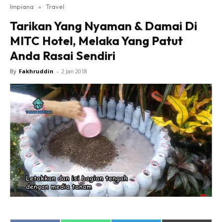
Impiana
»
Travel
Bilik Tidur
Tarikan Yang Nyaman & Damai Di
Ruang Makan
MITC Hotel, Melaka Yang Patut
Ruang Tamu
Anda Rasai Sendiri
Direktori
Interior Design
By
Fakhruddin
-
2 Jan 2018
Landskap
DIY
Bilik Air
Bilik Tidur
Dapur
Ruang Makan
Make Over
Bilik Air
Bilik Tidur
Dapur