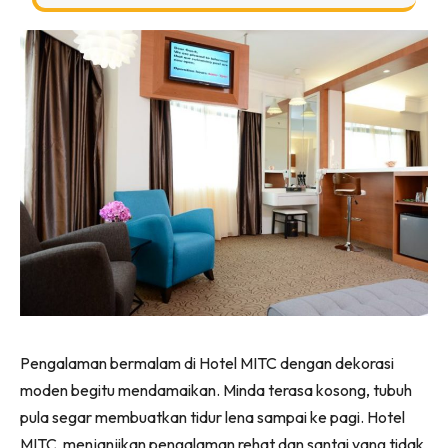
Ilham Impiana 360
Ilham Impiana Inspirasi Selebriti
Impiana TV
Casa Impiana
Impiana MakeOver
Lahar Dekor
Sembang Dekor
Sembang Laman
Tip Impiana
Tip Laman
Hub Ideaktiv
Pengalaman bermalam di Hotel MITC dengan dekorasi
moden begitu mendamaikan. Minda terasa kosong, tubuh
pula segar membuatkan tidur lena sampai ke pagi. Hotel
MITC menjanjikan pengalaman rehat dan santai yang tidak