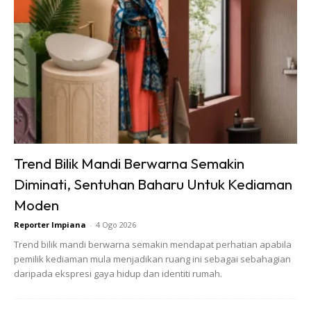
ini hampir dengan beberapa pusat rekreasi pelancongan di
Ayer Keroh seperti Zoo Melaka, Taman Rama-rama,
Taman Buaya, Taman Burung dan Muzium Orang Asli. Ia
juga terletak berhampiran dengan beberapa Kelab Golf
bertaraf Antarabangsa di Melaka.
Trend Bilik Mandi Berwarna Semakin
Diminati, Sentuhan Baharu Untuk Kediaman
Moden
Reporter Impiana
-
4 Ogo 2026
Trend bilik mandi berwarna semakin mendapat perhatian apabila
pemilik kediaman mula menjadikan ruang ini sebagai sebahagian
daripada ekspresi gaya hidup dan identiti rumah.