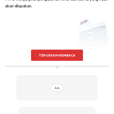
Sentuhan Midas penuh kemewahan dan elegant
akan dilupakan.
untuk kediaman anda.
Rahsia dari IMPIANA, download sekarang di
KLIK DI SEENI
TERUSKAN MEMBACA
∞
Ads
Hotel MITC merupakan sebahagian daripada PKNM Thru
MCorp Hotel Sdn Bhd yang terletak di pinggir ibu kota