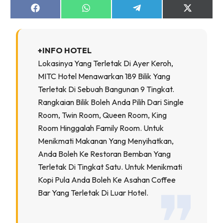
Ruang Makan
Share
Share
Share
Share
Ruang Tamu
on
on
on
on
Facebook
WhatsApp
Telegram
X
Menarik Lagi
(Twitter)
Casa Impiana
+INFO HOTEL
Impiana Makeover
Lokasinya Yang Terletak Di Ayer Keroh,
Makeover Ruang Selebriti
MITC Hotel Menawarkan 189 Bilik Yang
Destinasi
Terletak Di Sebuah Bangunan 9 Tingkat.
Rangkaian Bilik Boleh Anda Pilih Dari Single
Hotel
Room, Twin Room, Queen Room, King
Kafe
Room Hinggalah Family Room. Untuk
Hartanah
Menikmati Makanan Yang Menyihatkan,
High Rise
Anda Boleh Ke Restoran Bemban Yang
Landed
Terletak Di Tingkat Satu. Untuk Menikmati
Video
Kopi Pula Anda Boleh Ke Asahan Coffee
Beli Di Mana
Bar Yang Terletak Di Luar Hotel.
Buat Sendiri
Ilham Impiana