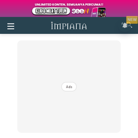
NEW
Ads
Login
|
Register
Buletin
Inspirasi
Bilik Air