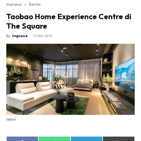
Impiana
»
Berita
Bilik Tidur
Taobao Home Experience Centre di
Ruang Makan
The Square
Ruang Tamu
Direktori
By
Impiana
-
13 Mei 2019
Interior Design
Landskap
DIY
Bilik Air
Bilik Tidur
Dapur
Ruang Makan
Make Over
Bilik Air
taboo
Bilik Tidur
Dapur