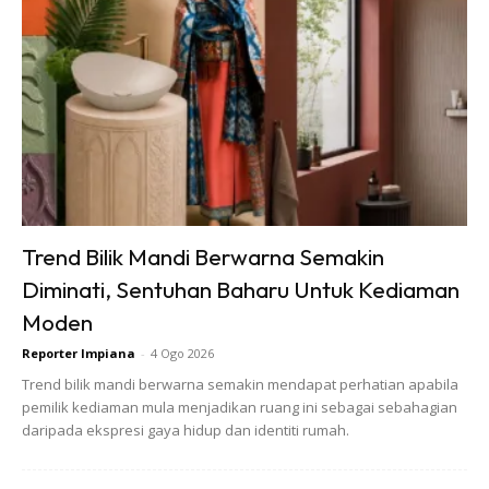
Ads
Experience Centre
ini mempunyai keluasan 4500 kaki
Trend Bilik Mandi Berwarna Semakin
persegi dan akan memberi peluang kepara para pembeli di
Diminati, Sentuhan Baharu Untuk Kediaman
Malaysia untuk melihat, menyentuh dan mencuba produk
dari Jiyoujia, terutamanya barangan yang besar, sebelum
Moden
membuat pembelian dalam talian, atau mencari inspirasi
Reporter Impiana
-
4 Ogo 2026
untuk melengkapkan rumah idaman mereka.
Trend bilik mandi berwarna semakin mendapat perhatian apabila
pemilik kediaman mula menjadikan ruang ini sebagai sebahagian
daripada ekspresi gaya hidup dan identiti rumah.