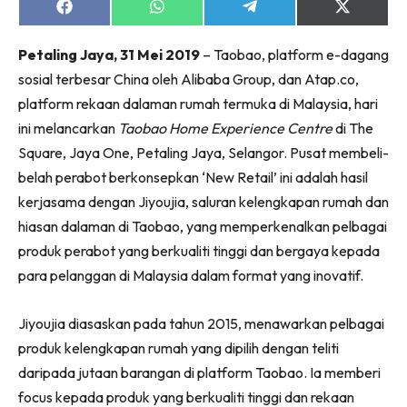
Ruang Makan
Share
Share
Share
Share
on
on
on
on
Ruang Tamu
Facebook
WhatsApp
Telegram
X
Petaling Jaya, 31 Mei 2019
– Taobao, platform e-dagang
(Twitter)
Menarik Lagi
sosial terbesar China oleh Alibaba Group, dan Atap.co,
Casa Impiana
platform rekaan dalaman rumah termuka di Malaysia, hari
Impiana Makeover
ini melancarkan
Taobao Home Experience Centre
di The
Makeover Ruang Selebriti
Square, Jaya One, Petaling Jaya, Selangor. Pusat membeli-
Destinasi
belah perabot berkonsepkan ‘New Retail’ ini adalah hasil
Hotel
kerjasama dengan Jiyoujia, saluran kelengkapan rumah dan
Kafe
hiasan dalaman di Taobao, yang memperkenalkan pelbagai
Hartanah
produk perabot yang berkualiti tinggi dan bergaya kepada
High Rise
para pelanggan di Malaysia dalam format yang inovatif.
Landed
Video
Jiyoujia diasaskan pada tahun 2015, menawarkan pelbagai
Beli Di Mana
produk kelengkapan rumah yang dipilih dengan teliti
Buat Sendiri
daripada jutaan barangan di platform Taobao. Ia memberi
Ilham Impiana
focus kepada produk yang berkualiti tinggi dan rekaan