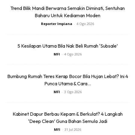
Trend Bilik Mandi Berwarna Semakin Diminati, Sentuhan
Baharu Untuk Kediaman Moden
Reporter Impiana
-
4 Ogo 2026
5 Kesilapan Utama Bila Nak Beli Rumah ‘Subsale’
Anda mungkin berminat dengan
MFI
-
4 Ogo 2026
Bumbung Rumah Teres Kerap Bocor Bila Hujan Lebat? Ini 4
Punca Utama & Cara...
MFI
-
3 Ogo 2026
Kabinet Dapur Berbau Kepam & Berkulat? 4 Langkah
SHOPEE MY
SHOPEE MY
‘Deep Clean’ Guna Bahan Semula Jadi
Baseus BH1 Lite
Amgras Stroller
MFI
-
31 Jul 2026
80H Playtime
Baby Portable Mini