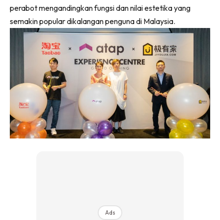
perabot mengandingkan fungsi dan nilai estetika yang
Ilham Impiana 360
semakin popular dikalangan penguna di Malaysia.
Ilham Impiana Inspirasi Selebriti
Impiana TV
Casa Impiana
Impiana MakeOver
Lahar Dekor
Sembang Dekor
Sembang Laman
Tip Impiana
Tip Laman
Hub Ideaktiv
Ads