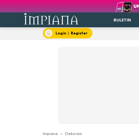
BULETIN
Login
|
Register
Impiana
»
Dekorasi