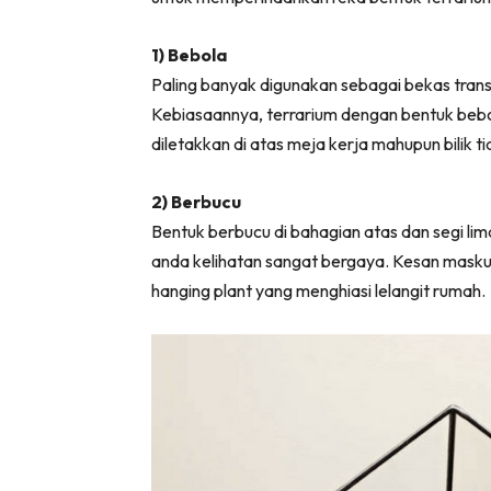
Ha
1) Bebola
Paling banyak digunakan sebagai bekas trans
Kebiasaannya, terrarium dengan bentuk bebol
Video
diletakkan di atas meja kerja mahupun bilik ti
Be
Bu
2) Berbucu
Il
Bentuk berbucu di bahagian atas dan segi l
anda kelihatan sangat bergaya. Kesan maskul
hanging plant yang menghiasi lelangit rumah.
Im
La
Se
Se