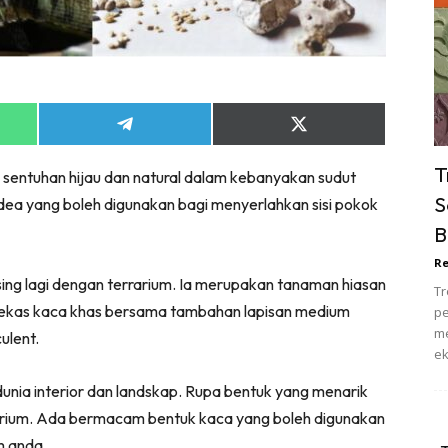
ik Tidur
pur
ang Makan
ver
Share
Share
ik Air
on
on
ik Tidur
App
Telegram
X
T
n sentuhan hijau dan natural dalam kebanyakan sudut
(Twitter)
pur
S
idea yang boleh digunakan bagi menyerlahkan sisi pokok
ang Makan
B
ang Tamu
Re
 Lagi
ing lagi dengan terrarium. Ia merupakan tanaman hiasan
Tr
sa Impiana
 bekas kaca khas bersama tambahan lapisan medium
pe
piana Makeover
me
culent.
ek
keover Ruang Selebriti
stinasi
dunia interior dan landskap. Rupa bentuk yang menarik
Hotel
rarium. Ada bermacam bentuk kaca yang boleh digunakan
Kafe
m anda.