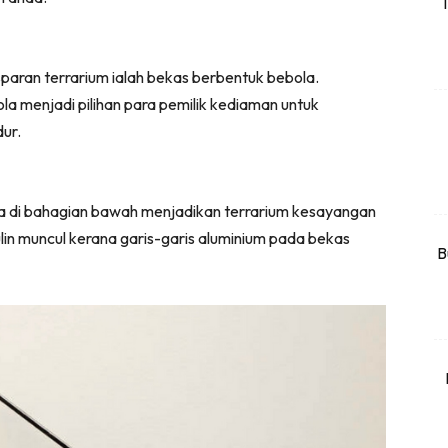
T
rtanah
High Rise
paran terrarium ialah bekas berbentuk bebola.
Landed
a menjadi pilihan para pemilik kediaman untuk
dur.
li Di Mana
at Sendiri
ham Impiana
ima di bahagian bawah menjadikan terrarium kesayangan
Ilham Impiana 360
in muncul kerana garis-garis aluminium pada bekas
Ilham Impiana Inspirasi Selebriti
B
piana TV
Casa Impiana
Impiana MakeOver
har Dekor
mbang Dekor
mbang Laman