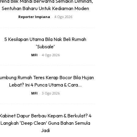
rend Bilik Mandi Berwarna Semakin Diminati,
Sentuhan Baharu Untuk Kediaman Moden
Reporter Impiana
-
4 Ogo 2026
5 Kesilapan Utama Bila Nak Beli Rumah
‘Subsale’
MFI
-
4 Ogo 2026
umbung Rumah Teres Kerap Bocor Bila Hujan
Lebat? Ini 4 Punca Utama & Cara...
MFI
-
3 Ogo 2026
Kabinet Dapur Berbau Kepam & Berkulat? 4
Langkah ‘Deep Clean’ Guna Bahan Semula
Jadi