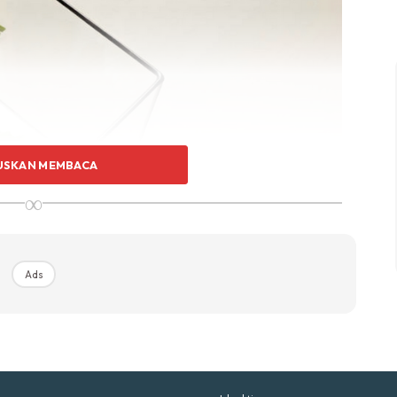
p Impiana
p Laman
Hub Ideaktiv
USKAN MEMBACA
∞
uhan Midas penuh kemewahan dan elegant untuk ked
nda.
Rahsia dari IMPIANA, download sekarang di
Ads
KLIK DI SEENI
m jenis ini boleh berubah menjadi dekorasi hanging plant