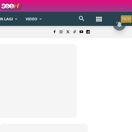
K LAGI
VIDEO
NEW