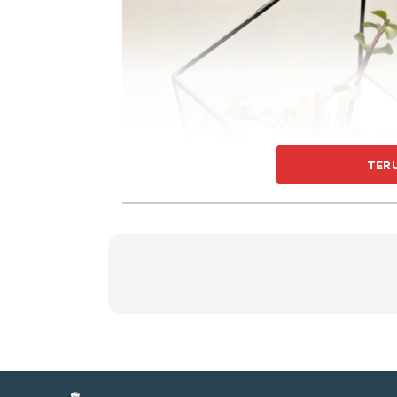
Ti
Ti
TER
Sent
a
Tambahan pula, rantai bahagian atas, terrariu