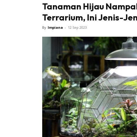
Tanaman Hijau Nampak
Terrarium, Ini Jenis-Je
By
Impiana
-
12 Sep 2023
Buletin
Inspiras
Bil
Bil
Ru
Ru
Direkto
In
La
DIY
Bil