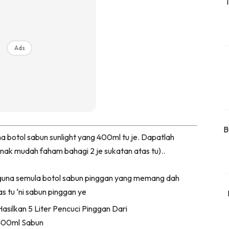
T
rtanah
High Rise
Landed
Ads
li Di Mana
at Sendiri
ham Impiana
Ilham Impiana 360
Ilham Impiana Inspirasi Selebriti
B
 botol sabun sunlight yang 400ml tu je. Dapatlah
piana TV
nak mudah faham bahagi 2 je sukatan atas tu)..
Casa Impiana
Impiana MakeOver
us guna semula botol sabun pinggan yang memang dah
har Dekor
kas tu ‘ni sabun pinggan ye
mbang Dekor
mbang Laman