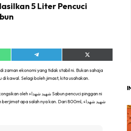
silkan 5 Liter Pencuci
Login
|
Register
abun
i
Share
Share
ik Air
on
on
App
Telegram
X
ik Tidur
 di zaman ekonomi yang tidak stabil ni. Bukan sahaja
(Twitter)
ang Makan
di kawal. Selagi boleh jimast, kita usahakan.
ang Tamu
I
Sabun pencuci pinggan ni
ri
imat apa salah nya kan. Dari 800ml, شهيد شهداء
terior Design
ndskap
ik Air