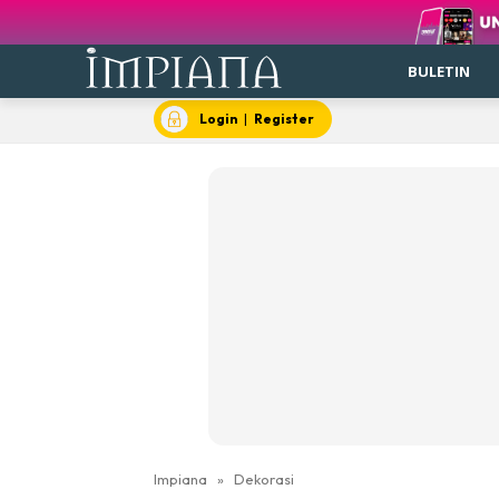
BULETIN
Login
|
Register
Impiana
»
Dekorasi