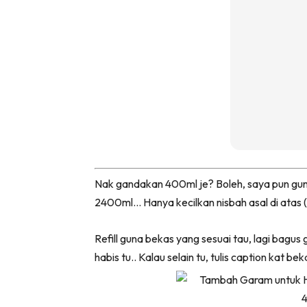
Ha
Video
Be
Bu
Il
Nak gandakan 400ml je? Boleh, saya pun guna
Im
2400ml… Hanya kecilkan nisbah asal di atas (
Refill guna bekas yang sesuai tau, lagi bag
La
habis tu.. Kalau selain tu, tulis caption kat be
Se
Se