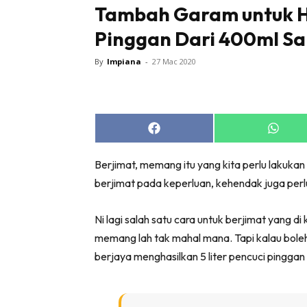
Tambah Garam untuk Ha
Pinggan Dari 400ml S
By
Impiana
-
27 Mac 2020
Buletin
Inspiras
Share
Share
Bil
on
on
Facebook
Whats
Bil
Berjimat, memang itu yang kita perlu lakukan
Ru
berjimat pada keperluan, kehendak juga perlu 
Ru
Ni lagi salah satu cara untuk berjimat yang di kongsikan oleh شهيد شهداء 
Direkto
memang lah tak mahal mana. Tapi kalau boleh berj
In
berjaya menghasilkan 5 liter pencuci pinggan
La
DIY
Bil