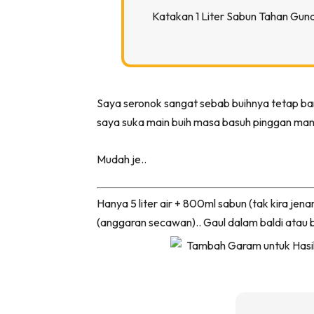
Bil
Katakan 1 Liter Sabun Tahan Guna
Da
Ru
Make O
Bil
Saya seronok sangat sebab buihnya tetap ba
Bil
saya suka main buih masa basuh pinggan man
Da
Ru
Mudah je..
Ru
Menarik
Hanya 5 liter air + 800ml sabun (tak kira jen
Ca
(anggaran secawan).. Gaul dalam baldi atau b
Im
Ma
De