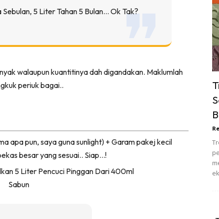
ik Tidur
 Sebulan, 5 Liter Tahan 5 Bulan… Ok Tak?
pur
ang Makan
ver
ik Air
nyak walaupun kuantitinya dah digandakan. Maklumlah
ik Tidur
T
gkuk periuk bagai..
pur
S
ang Makan
B
ang Tamu
Re
 Lagi
ama apa pun, saya guna sunlight) + Garam pakej kecil
Tr
sa Impiana
pe
ekas besar yang sesuai.. Siap…!
piana Makeover
me
ek
keover Ruang Selebriti
stinasi
Hotel
Kafe