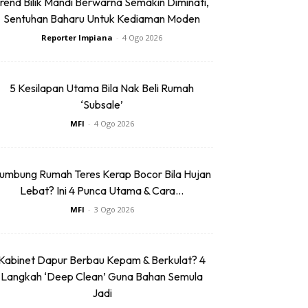
rend Bilik Mandi Berwarna Semakin Diminati,
Sentuhan Baharu Untuk Kediaman Moden
Reporter Impiana
-
4 Ogo 2026
5 Kesilapan Utama Bila Nak Beli Rumah
‘Subsale’
MFI
-
4 Ogo 2026
umbung Rumah Teres Kerap Bocor Bila Hujan
Lebat? Ini 4 Punca Utama & Cara...
MFI
-
3 Ogo 2026
Kabinet Dapur Berbau Kepam & Berkulat? 4
Langkah ‘Deep Clean’ Guna Bahan Semula
Jadi