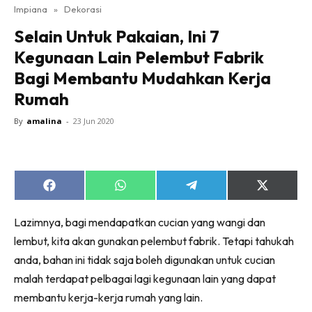
Impiana
»
Dekorasi
Bilik Tidur
Selain Untuk Pakaian, Ini 7
Ruang Makan
Kegunaan Lain Pelembut Fabrik
Ruang Tamu
Bagi Membantu Mudahkan Kerja
Direktori
Rumah
Interior Design
Landskap
By
amalina
-
23 Jun 2020
DIY
Bilik Air
Bilik Tidur
Share
Share
Share
Share
Dapur
on
on
on
on
Facebook
WhatsApp
Telegram
X
Ruang Makan
Lazimnya, bagi mendapatkan cucian yang wangi dan
(Twitter)
Make Over
lembut, kita akan gunakan pelembut fabrik. Tetapi tahukah
Bilik Air
anda, bahan ini tidak saja boleh digunakan untuk cucian
Bilik Tidur
malah terdapat pelbagai lagi kegunaan lain yang dapat
membantu kerja-kerja rumah yang lain.
Dapur