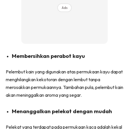
Ilham Impiana 360
Ads
Ilham Impiana Inspirasi Selebriti
Impiana TV
Casa Impiana
Impiana MakeOver
Lahar Dekor
Sembang Dekor
Membersihkan perabot kayu
Sembang Laman
Tip Impiana
Pelembut kain yang digunakan atas permukaan kayu dapat
Tip Laman
menghilangkan kekotoran dengan lembut tanpa
merosakkan permukaannya. Tambahan pula, pelembut kain
akan meninggalkan aroma yang segar.
Hub Ideaktiv
Menanggalkan pelekat dengan mudah
Pelekat yang terdapat pada permukaan kaca adalah kekal