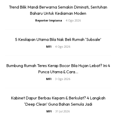
Trend Bilik Mandi Berwarna Semakin Diminati, Sentuhan
Baharu Untuk Kediaman Moden
Reporter Impiana
-
4 Ogo 2026
Ads
5 Kesilapan Utama Bila Nak Beli Rumah ‘Subsale’
MFI
-
4 Ogo 2026
Bumbung Rumah Teres Kerap Bocor Bila Hujan Lebat? Ini 4
Melembutkan permaidani baru anda
Punca Utama & Cara...
MFI
-
3 Ogo 2026
Untuk menjadikan permaidani baru anda lebih selesa dan
lembut. Anda boleh mencampurkan air panas dengan
Kabinet Dapur Berbau Kepam & Berkulat? 4 Langkah
pelembut kain. Kemudian, sembur ke atas permaidani.
‘Deep Clean’ Guna Bahan Semula Jadi
Biarkan selama, beberapa dan basuh menggunakan
MFI
-
31 Jul 2026
pembersih karpet wap. Anda perlu mencucinya dengan