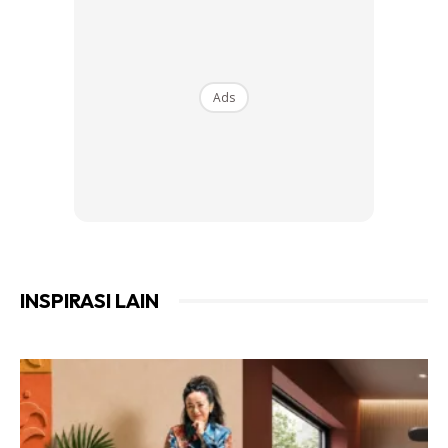
Anda tidak dapat menghilangkan noda air yang kering dan
meninggalkan kesan di tandas hanya dengan menggunakan
air sahaja. Anda perlu mencampurkan setengah cawan
Ads
pelembut kain dengan setengah cawan air suam dan
sembut kepada permukaan. Kemudian, lap dengan span
dan biarkan dia kering.
Menyegarkan langsir dan tirai
Anda boleh membuat penyegar anda sendiri. Caranya,
INSPIRASI LAIN
anda perlu tambahkan pelembut kain dengan setengah
sudu soda penaik yang telah dicampurkan dengan air dan
dimasukkan ke dalam botol penyembur.
Anda mungkin berminat dengan