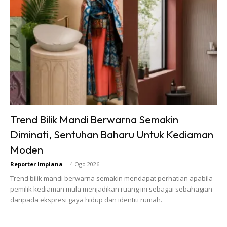
SHOPEE MY
SHOPEE MY
Baseus BH1 Lite
Amgras Stroller
Trend Bilik Mandi Berwarna Semakin
80H Playtime
Baby Portable Mini
Diminati, Sentuhan Baharu Untuk Kediaman
Wireless
Fan Rechargeable
RM74.06
RM58.4
RM80.5
RM101.47
Moden
Headphone
9 L...
Bluetoo...
Buy Now
Buy Now
Reporter Impiana
-
4 Ogo 2026
Trend bilik mandi berwarna semakin mendapat perhatian apabila
pemilik kediaman mula menjadikan ruang ini sebagai sebahagian
1
/
5
❮
❯
daripada ekspresi gaya hidup dan identiti rumah.