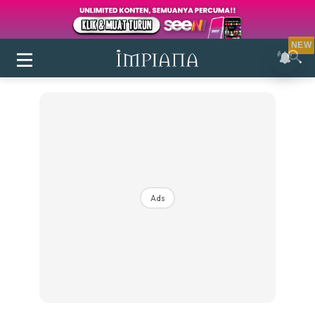
NEW
Ads
Login
|
Register
Buletin
Inspirasi
Bilik Air