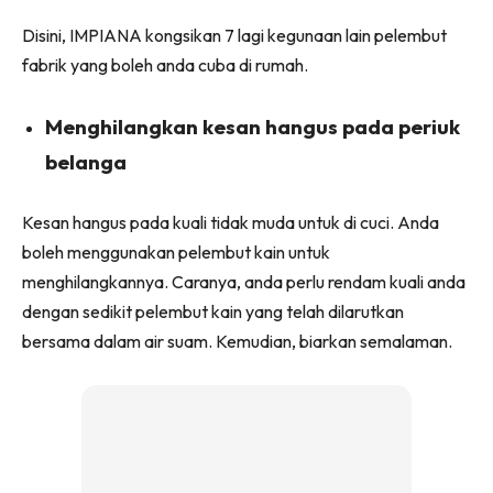
Ruang Makan
Disini, IMPIANA kongsikan 7 lagi kegunaan lain pelembut
Ruang Tamu
fabrik yang boleh anda cuba di rumah.
Menarik Lagi
Casa Impiana
Menghilangkan kesan hangus pada periuk
Impiana Makeover
belanga
Makeover Ruang Selebriti
Destinasi
Kesan hangus pada kuali tidak muda untuk di cuci. Anda
Hotel
boleh menggunakan pelembut kain untuk
Kafe
menghilangkannya. Caranya, anda perlu rendam kuali anda
Hartanah
dengan sedikit pelembut kain yang telah dilarutkan
High Rise
bersama dalam air suam. Kemudian, biarkan semalaman.
Landed
Video
Beli Di Mana
Buat Sendiri
Ilham Impiana