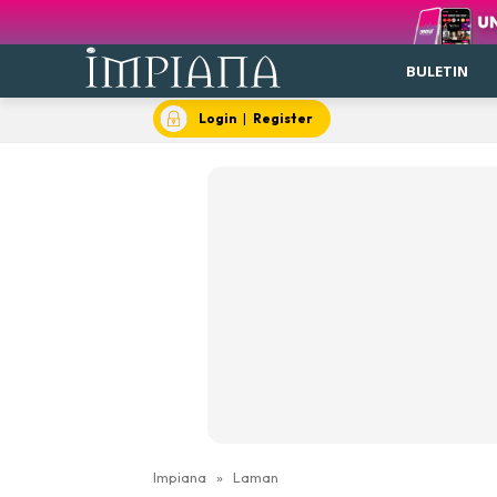
BULETIN
Login
|
Register
Impiana
»
Laman