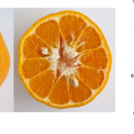
T
rtanah
High Rise
Landed
li Di Mana
at Sendiri
ham Impiana
Ilham Impiana 360
Ilham Impiana Inspirasi Selebriti
B
piana TV
Casa Impiana
Impiana MakeOver
har Dekor
mbang Dekor
mbang Laman