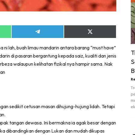
ik Tidur
pur
ang Makan
ver
Share
Share
on
on
ik Air
App
Telegram
X
a ni lah, buah limau mandarin antara barang “must have”
(Twitter)
ik Tidur
T
darin di pasaran bergantung kepada saiz, kualiti dan jenis
pur
S
rbeza walaupun kelihatan fizikal nya hampir sama. Nak
ang Makan
B
kan
ang Tamu
Re
 Lagi
Tr
sa Impiana
pe
piana Makeover
me
n sedikit cetusan masan dihujung-hujung lidah. Tetapi
ek
keover Ruang Selebriti
an.
stinasi
 tapak tangan dewasa. Ini bermakna ia agak besar dengan
Hotel
g jika dibandingkan dengan Lukan dan mudah dikupas
Kafe