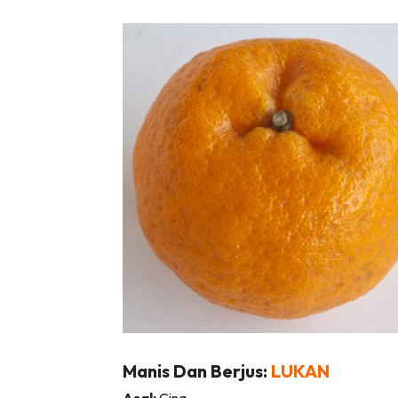
Ha
Video
Be
Bu
Il
Im
La
Se
Manis Dan Berjus:
LUKAN
Se
Asal:
Cina