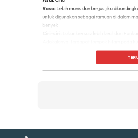
Ti
Rasa:
Lebih manis dan berjus jika dibanding
Ti
untuk digunakan sebagai ramuan di dalam ma
benyek
Ciri-ciri:
Lukan bersaiz lebih kecil dari Ponka
Adakalanya, terdapat tompok hitam pada kul
TER
Sent
a