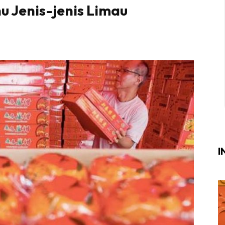
u Jenis-jenis Limau
Login
|
Register
i
ik Air
ik Tidur
ang Makan
ang Tamu
I
ri
terior Design
ndskap
ik Air