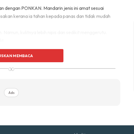
p Impiana
kan dengan PONKAN. Mandarin jenis ini amat sesuai
p Laman
sakan kerana ia tahan kepada panas dan tidak mudah
n. Namun, kulitnya lebih nipis dan sedikit menggerutu.
Hub Ideaktiv
it
USKAN MEMBACA
∞
uhan Midas penuh kemewahan dan elegant untuk ked
nda.
Rahsia dari IMPIANA, download sekarang di
Ads
KLIK DI SEENI