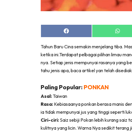
Bil
Da
Ru
Make O
Share
Share
on
on
Bil
Facebook
Whats
Tahun Baru Cina semakin menjelang tiba. Mas
Bil
ketika ini.Terdapat pelbagai pilihan limau man
Da
nya. Setiap jenis mempunyai rasanya yang be
Ru
tahu jenis apa, baca artikel yan telah disedia
Ru
Menarik
Paling Popular:
PONKAN
Ca
Asal:
Taiwan
Im
Rasa:
Kebiasaanya ponkan berasa manis denga
Ma
ia tidak mempunyai jus yang tinggi seperti luk
De
Ciri-ciri:
Saiz sebiji Pokan lebih kurang saiz
kulitnya yang licin. Warna Nya sedikit teran