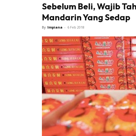
Sebelum Beli, Wajib Tah
Mandarin Yang Sedap
By
Impiana
-
6 Feb 2018
Buletin
Inspiras
Bil
Bil
Ru
Ru
Direkto
In
La
DIY
Bil