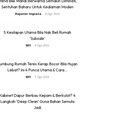
rend Bilik Mandi Berwarna Semakin Diminati,
Sentuhan Baharu Untuk Kediaman Moden
Reporter Impiana
-
4 Ogo 2026
5 Kesilapan Utama Bila Nak Beli Rumah
‘Subsale’
MFI
-
4 Ogo 2026
umbung Rumah Teres Kerap Bocor Bila Hujan
Lebat? Ini 4 Punca Utama & Cara...
MFI
-
3 Ogo 2026
Kabinet Dapur Berbau Kepam & Berkulat? 4
Langkah ‘Deep Clean’ Guna Bahan Semula
Jadi