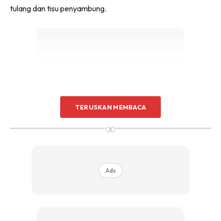
tulang dan tisu penyambung.
Sentuhan Midas penuh kemewahan dan elegant
untuk kediaman anda.
Rahsia dari IMPIANA, download sekarang di
KLIK DI SEENI
Ads
TERUSKAN MEMBACA
∞
5. Jika memakan secawan nanas, ia mampu
Ads
membekalkan 73% keperluan manggan
yang
diperlukan oleh badan.