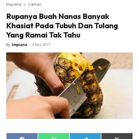
Impiana
»
Laman
Bilik Tidur
Rupanya Buah Nanas Banyak
Ruang Makan
Khasiat Pada Tubuh Dan Tulang
Ruang Tamu
Yang Ramai Tak Tahu
Direktori
Interior Design
By
Impiana
-
3 Nov 2017
Landskap
DIY
Bilik Air
Bilik Tidur
Dapur
Ruang Makan
Make Over
Bilik Air
Bilik Tidur
Dapur