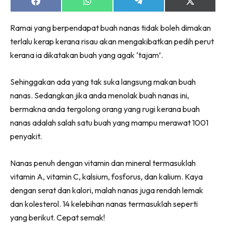
Ruang Makan
Share
Share
Share
Share
on
on
on
on
Ruang Tamu
Facebook
WhatsApp
Telegram
X
Ramai yang berpendapat buah nanas tidak boleh dimakan
(Twitter)
Menarik Lagi
terlalu kerap kerana risau akan mengakibatkan pedih perut
Casa Impiana
kerana ia dikatakan buah yang agak ‘tajam’.
Impiana Makeover
Makeover Ruang Selebriti
Sehinggakan ada yang tak suka langsung makan buah
Destinasi
nanas. Sedangkan jika anda menolak buah nanas ini,
Hotel
bermakna anda tergolong orang yang rugi kerana buah
Kafe
nanas adalah salah satu buah yang mampu merawat 1001
Hartanah
penyakit.
High Rise
Landed
Nanas penuh dengan vitamin dan mineral termasuklah
Video
vitamin A, vitamin C, kalsium, fosforus, dan kalium. Kaya
dengan serat dan kalori, malah nanas juga rendah lemak
Beli Di Mana
dan kolesterol. 14 kelebihan nanas termasuklah seperti
Buat Sendiri
yang berikut. Cepat semak!
Ilham Impiana