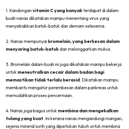
Ilham Impiana 360
1. Kandungan
vitamin C yang banyak
terdapat di dalam
Ilham Impiana Inspirasi Selebriti
buah nanas dikatakan mampu menentang virus yang
Impiana TV
menyebabkan batuk-batuk dan demam selesema.
Casa Impiana
Impiana MakeOver
2. Nanas mempunyai
bromelain, yang berkesan dalam
Lahar Dekor
menyaring batuk-batuk
dan melonggarkan mukus.
Sembang Dekor
Sembang Laman
3. Bromelain dalam buah ini juga dikatakan mampu bekerja
Tip Impiana
untuk
meneutralkan cecair dalam badan bagi
Tip Laman
memastikan tidak terlalu berasid
. Dikatakan mampu
membantu mengatur perembesan dalam pankreas untuk
memudahkan proses pencernaan.
Hub Ideaktiv
4. Nanas juga bagus untuk
membina dan mengekalkan
tulang yang kuat
. Ini kerana nanas mengandungi mangan,
sejenis mineral surih yang diperlukan tubuh untuk membina