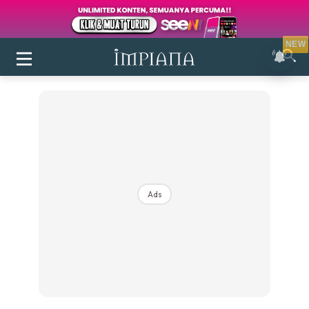
NEW
Ads
Login
|
Register
Buletin
Inspirasi
Bilik Air