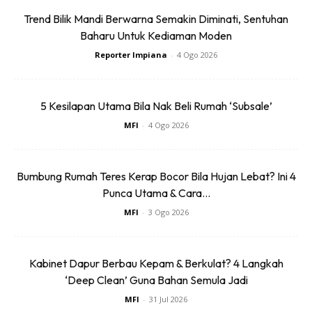
Trend Bilik Mandi Berwarna Semakin Diminati, Sentuhan
Baharu Untuk Kediaman Moden
10. Jus nanas bukan sahaja merupakan minuman yang
Reporter Impiana
-
4 Ogo 2026
lazat tetapi juga dapat atasi masalah kekeringan di
bahagian bibir dan muka.
5 Kesilapan Utama Bila Nak Beli Rumah ‘Subsale’
11. Amalan minum jus nanas juga berkesan untuk atasi
MFI
-
4 Ogo 2026
masalah kencing tidak lawas.
Bumbung Rumah Teres Kerap Bocor Bila Hujan Lebat? Ini 4
12. Enzim yang terdapat pada nanas dikatakan mampu
Punca Utama & Cara...
meredakan bengkak-bengkak, menguatkan daya tahan
MFI
-
3 Ogo 2026
badan serta menghapuskan fibrin yang boleh bawa sakit
jantung dan strok.
Kabinet Dapur Berbau Kepam & Berkulat? 4 Langkah
‘Deep Clean’ Guna Bahan Semula Jadi
MFI
-
31 Jul 2026