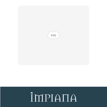
Ads
Anda mungkin berminat dengan
SHOPEE MY
SHOPEE MY
Baseus BH1 Lite
Amgras Stroller