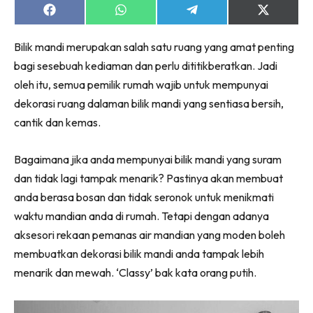
Ruang Makan
Share
Share
Share
Share
on
on
on
on
Ruang Tamu
Facebook
WhatsApp
Telegram
X
Menarik Lagi
Bilik mandi merupakan salah satu ruang yang amat penting
(Twitter)
Casa Impiana
bagi sesebuah kediaman dan perlu dititikberatkan. Jadi
oleh itu, semua pemilik rumah wajib untuk mempunyai
Impiana Makeover
dekorasi ruang dalaman bilik mandi yang sentiasa bersih,
Makeover Ruang Selebriti
cantik dan kemas.
Destinasi
Hotel
Bagaimana jika anda mempunyai bilik mandi yang suram
Kafe
dan tidak lagi tampak menarik? Pastinya akan membuat
Hartanah
anda berasa bosan dan tidak seronok untuk menikmati
High Rise
waktu mandian anda di rumah. Tetapi dengan adanya
Landed
aksesori rekaan pemanas air mandian yang moden boleh
Video
membuatkan dekorasi bilik mandi anda tampak lebih
Beli Di Mana
menarik dan mewah. ‘Classy’ bak kata orang putih.
Buat Sendiri
Ilham Impiana