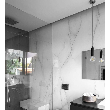
Ilham Impiana 360
Ilham Impiana Inspirasi Selebriti
Impiana TV
Casa Impiana
Impiana MakeOver
Lahar Dekor
Sembang Dekor
Sembang Laman
Tip Impiana
Tip Laman
Hub Ideaktiv