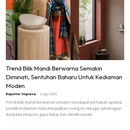
dengan pemanas air mandian jenama lain yang ada di
pasaran.
Di samping itu, Panasonic U Series Jet Pump Water Heater
ini juga telah direka dengan kemasan rona hitam dan kelabu
pada seluruh permukaan luaran badan pemanas air
mandian. Oleh itu, sudah pasti pemanas air mandian ini akan
menjadi pelengkap kepada dekorasi ruang bilik mandi anda.
Trend Bilik Mandi Berwarna Semakin
Diminati, Sentuhan Baharu Untuk Kediaman
Moden
Reporter Impiana
-
4 Ogo 2026
Trend bilik mandi berwarna semakin mendapat perhatian apabila
pemilik kediaman mula menjadikan ruang ini sebagai sebahagian
daripada ekspresi gaya hidup dan identiti rumah.