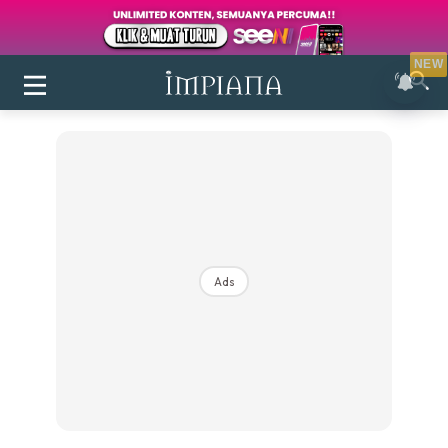
NEW
Ads
Login
|
Register
Buletin
Inspirasi
Bilik Air