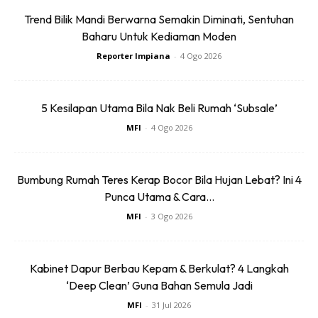
Trend Bilik Mandi Berwarna Semakin Diminati, Sentuhan
Baharu Untuk Kediaman Moden
Reporter Impiana
-
4 Ogo 2026
5 Kesilapan Utama Bila Nak Beli Rumah ‘Subsale’
Ads
MFI
-
4 Ogo 2026
Bumbung Rumah Teres Kerap Bocor Bila Hujan Lebat? Ini 4
Punca Utama & Cara...
MFI
-
3 Ogo 2026
Jangan ada yang tidak tahu, Panasonic U Series Jet Pump
Water Heater ini bukan sahaja telah direka dengan rekaan
Kabinet Dapur Berbau Kepam & Berkulat? 4 Langkah
yang cantik semata-mata. Ia juga telah didatangkan
‘Deep Clean’ Guna Bahan Semula Jadi
dengan rekaan permukaan badan yang diperbuat daripada
MFI
-
31 Jul 2026
Ag+ Crystal yang berupaya untuk melindungi daripada