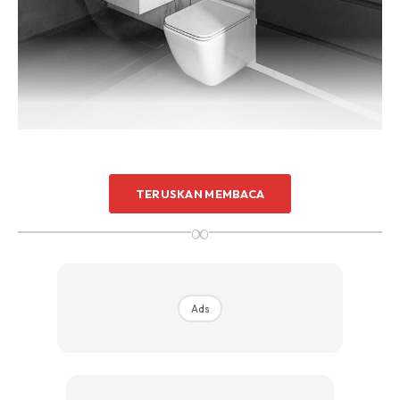
Sentuhan Midas penuh kemewahan dan elegant
untuk kediaman anda.
Rahsia dari IMPIANA, download sekarang di
KLIK DI SEENI
Apa kata anda pasangkan pemanas air mandian keluaran
TERUSKAN MEMBACA
jenama Panasonic model U Series Jet Pump Water Heater
ini.
Apa yang menariknya mengenai pemanas air mandian
∞
ini? Lihat sahaja lah pada reka bentuk yang dimiliki pada
Panasonic U Series Jet Pump Water Heater
ini, yang
sememangnya tampak moden dan begitu elegan sekali!
Ads