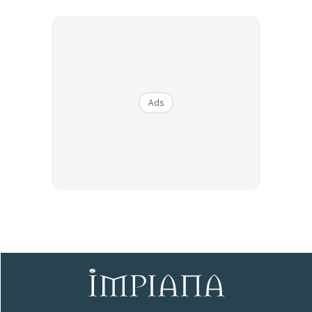
bakteria.
Oleh itu, Panasonic U Series Jet Pump Water Heater ini
merupakan sebuah pemanas air mandian pilihan yang
terbaik untuk dekorasi bilik mandi anda di rumah supaya
Ads
tampak lebih menarik dan elegan.
Jadi ia amat sesuai bagi anda yang sentiasa gemarkan
citarasa yang lebih moden dan bergaya.