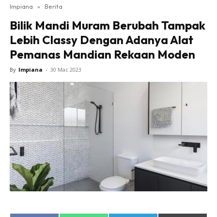
Impiana
»
Berita
Bilik Tidur
Bilik Mandi Muram Berubah Tampak
Ruang Makan
Lebih Classy Dengan Adanya Alat
Ruang Tamu
Pemanas Mandian Rekaan Moden
Direktori
Interior Design
By
Impiana
-
30 Mac 2023
Landskap
DIY
Bilik Air
Bilik Tidur
Dapur
Ruang Makan
Make Over
Bilik Air
Bilik Tidur
Dapur