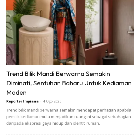
Trend Bilik Mandi Berwarna Semakin
Jika Anda tertarik untuk menerapkan
railing
tangga kaca,
Diminati, Sentuhan Baharu Untuk Kediaman
ada beberapa hal yang perlu anda ketahui terlebih dahulu.
Moden
Berikut ada beberapa kelebihan dan kekurangan, serta
Reporter Impiana
-
4 Ogo 2026
inspirasi rekaan railing tangga kaca untuk anda.
Trend bilik mandi berwarna semakin mendapat perhatian apabila
pemilik kediaman mula menjadikan ruang ini sebagai sebahagian
Kelebihan
railing
tangga kaca
daripada ekspresi gaya hidup dan identiti rumah.
Diperbuat dari kaca, membuat
railing
tangga kaca memiliki