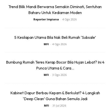
tampilan lut sinar yang bisa memberikan kesan moden,
Trend Bilik Mandi Berwarna Semakin Diminati, Sentuhan
minimalis, dan
clean
. Inilah yang membuat
railing
tangga
Baharu Untuk Kediaman Moden
kaca sangat cocok diterapkan pada rumah bergaya moden
Reporter Impiana
-
4 Ogo 2026
minimalis. Kelebihan lain
railing
tangga kaca iaitu dapat
menciptakan kesan ruangan yang lebih luas kerana
diperbuat dari kaca lut sinar.
5 Kesilapan Utama Bila Nak Beli Rumah ‘Subsale’
MFI
-
4 Ogo 2026
Kelemahan
railing
tangga kaca
Bumbung Rumah Teres Kerap Bocor Bila Hujan Lebat? Ini 4
Punca Utama & Cara...
MFI
-
3 Ogo 2026
Ads
Kabinet Dapur Berbau Kepam & Berkulat? 4 Langkah
‘Deep Clean’ Guna Bahan Semula Jadi
MFI
-
31 Jul 2026