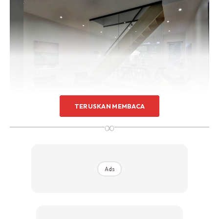
Sentuhan Midas penuh kemewahan dan elegant
untuk kediaman anda.
Rahsia dari IMPIANA, download sekarang di
KLIK DI SEENI
TERUSKAN MEMBACA
∞
Jika anda perasan apabila masuk rumah dan ke arah ruang
tamu mata kita akan menghala ke arah tangga yang gah
Ads
dengan jayanya di sebalik ruang tamu dan ruang makan.
Betul tak? Dan kadang kala anda perasan tak binaan
tangga yang terlalu besar ini mampu membuatkan ruang
yang sepatutnya luas tetapi kini nampak lebih sempit.