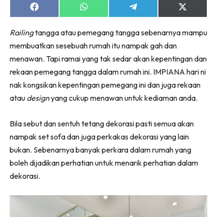
Ruang Makan
Share
Share
Share
Share
on
on
on
on
Ruang Tamu
Facebook
WhatsApp
Telegram
X
Menarik Lagi
Railing
tangga atau pemegang tangga sebenarnya mampu
(Twitter)
Casa Impiana
membuatkan sesebuah rumah itu nampak gah dan
menawan. Tapi ramai yang tak sedar akan kepentingan dan
Impiana Makeover
rekaan pemegang tangga dalam rumah ini. IMPIANA hari ni
Makeover Ruang Selebriti
nak kongsikan kepentingan pemegang ini dan juga rekaan
Destinasi
atau
design
yang cukup menawan untuk kediaman anda.
Hotel
Kafe
Bila sebut dan sentuh tetang dekorasi pasti semua akan
Hartanah
nampak set sofa dan juga perkakas dekorasi yang lain
High Rise
bukan. Sebenarnya banyak perkara dalam rumah yang
Landed
boleh dijadikan perhatian untuk menarik perhatian dalam
Video
dekorasi.
Beli Di Mana
Buat Sendiri
Ilham Impiana