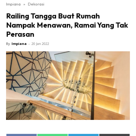
Impiana
»
Dekorasi
Bilik Tidur
Railing Tangga Buat Rumah
Ruang Makan
Nampak Menawan, Ramai Yang Tak
Ruang Tamu
Perasan
Direktori
Interior Design
By
Impiana
-
20 Jan 2022
Landskap
DIY
Bilik Air
Bilik Tidur
Dapur
Ruang Makan
Make Over
Bilik Air
Bilik Tidur
Dapur