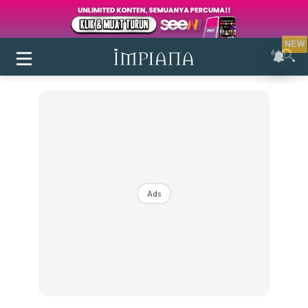
NEW
Ads
Login
|
Register
Buletin
Inspirasi
Bilik Air