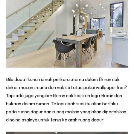
Ilham Impiana 360
Ilham Impiana Inspirasi Selebriti
Impiana TV
Casa Impiana
Impiana MakeOver
Lahar Dekor
Sembang Dekor
Sembang Laman
Tip Impiana
Bila dapat kunci rumah perkara utama dalam fikiran nak
Tip Laman
dekor macam mana dan nak cat atau pakai wallpaper kan?
Tapi ada juga yang berfikiran nak luaskan lagi rekaan dan
bukaan dalam rumah. Tetapi ubah suai itu akan berlaku
Hub Ideaktiv
pada ruang dapur dan ruang makan yang akan dipecahkan
dinding asalnya untuk terus ke arah ruang dapur.