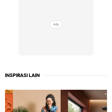
Ada banyak
railing
sebenarnya. Tapi IMPIANA memilih
untuk
railing
kaca yang banyak akan membantu ruang
dalam rumah anda nampak lebih berbeza dan lebih
Ads
menawan.
Ads
INSPIRASI LAIN