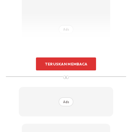
Sentuhan Midas penuh kemewahan dan elegant
untuk kediaman anda.
Rahsia dari IMPIANA, download sekarang di
Ads
KLIK DI SEENI
TERUSKAN MEMBACA
∞
Ads
Ads