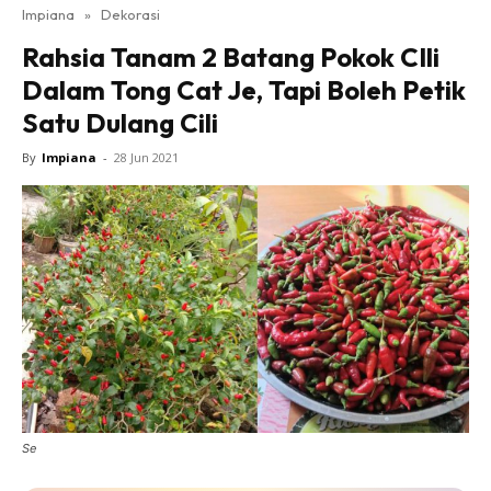
Impiana
»
Dekorasi
Bilik Tidur
Rahsia Tanam 2 Batang Pokok CIli
Ruang Makan
Dalam Tong Cat Je, Tapi Boleh Petik
Ruang Tamu
Satu Dulang Cili
Direktori
Interior Design
By
Impiana
-
28 Jun 2021
Landskap
DIY
Bilik Air
Bilik Tidur
Dapur
Ruang Makan
Make Over
Bilik Air
Bilik Tidur
Se
Dapur