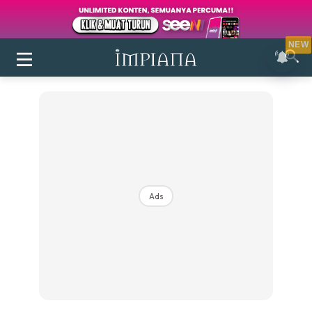
NEW
Ads
Login
|
Register
Buletin
Inspirasi
Bilik Air