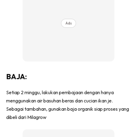
Ilham Impiana 360
Ilham Impiana Inspirasi Selebriti
Impiana TV
Ads
Casa Impiana
Impiana MakeOver
Lahar Dekor
Sembang Dekor
Sembang Laman
Tip Impiana
BAJA:
Tip Laman
Setiap 2 minggu, lakukan pembajaan dengan hanya
menggunakan air basuhan beras dan cucian ikan je.
Hub Ideaktiv
Sebagai tambahan, gunakan baja organik siap proses yang
dibeli dari Milagrow