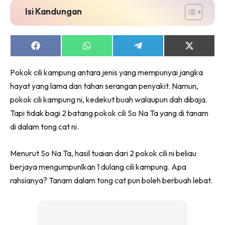
Ruang Makan
Isi Kandungan
Ruang Tamu
Menarik Lagi
Casa Impiana
Share
Share
Share
Share
on
on
on
on
Impiana Makeover
Facebook
WhatsApp
Telegram
X
Pokok cili kampung antara jenis yang mempunyai jangka
(Twitter)
Makeover Ruang Selebriti
hayat yang lama dan tahan serangan penyakit. Namun,
Destinasi
pokok cili kampung ni, kedekut buah walaupun dah dibaja.
Hotel
Tapi tidak bagi 2 batang pokok cili So Na Ta yang di tanam
Kafe
di dalam tong cat ni.
Hartanah
High Rise
Menurut So Na Ta, hasil tuaian dari 2 pokok cili ni beliau
Landed
berjaya mengumpunlkan 1 dulang cili kampung. Apa
Video
rahsianya? Tanam dalam tong cat pun boleh berbuah lebat.
Beli Di Mana
Buat Sendiri
Ilham Impiana