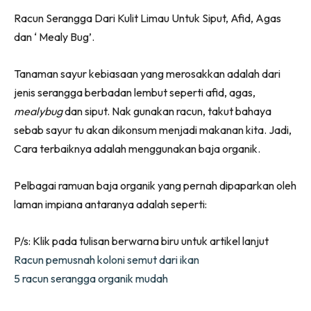
Ruang Makan
Facebook
WhatsApp
Telegram
X
Racun Serangga Dari Kulit Limau Untuk Siput, Afid, Agas
(Twitter)
Ruang Tamu
dan ‘ Mealy Bug’.
Menarik Lagi
Casa Impiana
Tanaman sayur kebiasaan yang merosakkan adalah dari
Impiana Makeover
jenis serangga berbadan lembut seperti afid, agas,
Makeover Ruang Selebriti
mealybug
dan siput. Nak gunakan racun, takut bahaya
Destinasi
sebab sayur tu akan dikonsum menjadi makanan kita. Jadi,
Hotel
Cara terbaiknya adalah menggunakan baja organik.
Kafe
Hartanah
Pelbagai ramuan baja organik yang pernah dipaparkan oleh
High Rise
laman impiana antaranya adalah seperti:
Landed
P/s: Klik pada tulisan berwarna biru untuk artikel lanjut
Video
Racun pemusnah koloni semut dari ikan
Beli Di Mana
5 racun serangga organik mudah
Buat Sendiri
Ilham Impiana