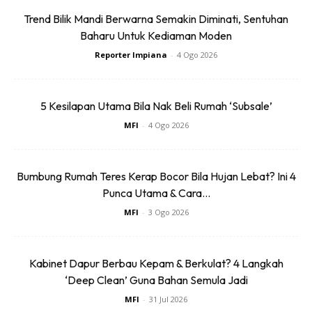
Trend Bilik Mandi Berwarna Semakin Diminati, Sentuhan
Baharu Untuk Kediaman Moden
Reporter Impiana
-
4 Ogo 2026
Ads
5 Kesilapan Utama Bila Nak Beli Rumah ‘Subsale’
MFI
-
4 Ogo 2026
Bumbung Rumah Teres Kerap Bocor Bila Hujan Lebat? Ini 4
Punca Utama & Cara...
4)
Tambahkan beberapa titis sabun castile ( sabun
MFI
-
3 Ogo 2026
berasaskan minyak ). Sabun castile berbau
‘peppermint ‘
dikenalpasti sebagai sabun yang effektif. Kacau campuran
Kabinet Dapur Berbau Kepam & Berkulat? 4 Langkah
tersebut.
‘Deep Clean’ Guna Bahan Semula Jadi
MFI
-
31 Jul 2026
Anda mungkin berminat dengan