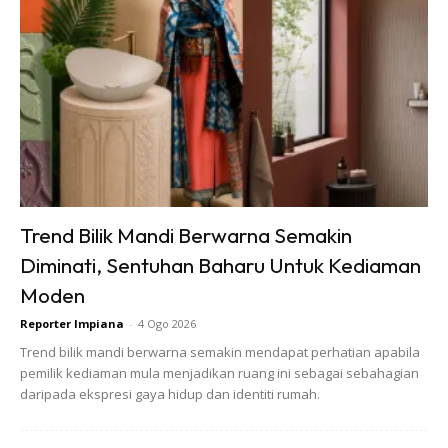
Trend Bilik Mandi Berwarna Semakin
Diminati, Sentuhan Baharu Untuk Kediaman
Moden
Reporter Impiana
-
4 Ogo 2026
3)
Trend bilik mandi berwarna semakin mendapat perhatian apabila
Tapiskan air larutan tersebut. Asingkan air daripada
pemilik kediaman mula menjadikan ruang ini sebagai sebahagian
pati oren. Air yang ditapis akan digunakan sebagai racun
daripada ekspresi gaya hidup dan identiti rumah.
organik