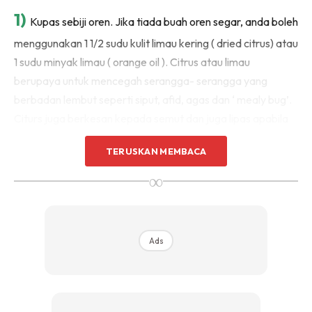
Sentuhan Midas penuh kemewahan dan elegant
1)
Kupas sebiji oren. Jika tiada buah oren segar, anda boleh
untuk kediaman anda.
menggunakan 1 1/2 sudu kulit limau kering ( dried citrus) atau
Rahsia dari IMPIANA, download sekarang di
1 sudu minyak limau ( orange oil ). Citrus atau limau
berupaya untuk mencegah serangga- serangga yang
KLIK DI SEENI
berbadan lembut seperti siput, afid, agas dan ‘ mealy bug’.
Citurs juga berkesan kepada semut dan juga lipas apabila
disembur terus kepada serangga ini.
TERUSKAN MEMBACA
2)
∞
Masukkan kulit limau tersebut ke dalam bekas dan
campurkan 2 cawan ( 500 ml) air panas ke dalam bekas
tersebut. Biarkan larutan di kawasan yang hangat selama
24 jam.
Ads