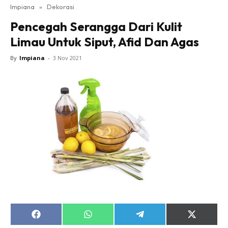
Impiana
»
Dekorasi
Bilik Tidur
Pencegah Serangga Dari Kulit
Ruang Makan
Limau Untuk Siput, Afid Dan Agas
Ruang Tamu
Direktori
By
Impiana
-
3 Nov 2021
Interior Design
Landskap
DIY
Bilik Air
Bilik Tidur
Dapur
Ruang Makan
Make Over
Bilik Air
Bilik Tidur
Share
Share
Share
Share
Dapur
on
on
on
on