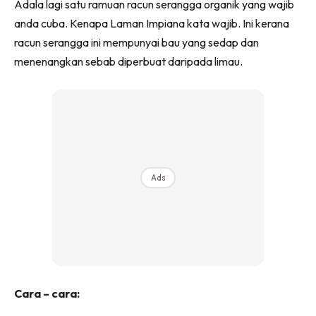
Adala lagi satu ramuan racun serangga organik yang wajib
Ilham Impiana 360
anda cuba. Kenapa Laman Impiana kata wajib. Ini kerana
Ilham Impiana Inspirasi Selebriti
racun serangga ini mempunyai bau yang sedap dan
Impiana TV
menenangkan sebab diperbuat daripada limau.
Casa Impiana
Impiana MakeOver
Lahar Dekor
Sembang Dekor
Sembang Laman
Tip Impiana
Ads
Tip Laman
Hub Ideaktiv
Cara – cara: