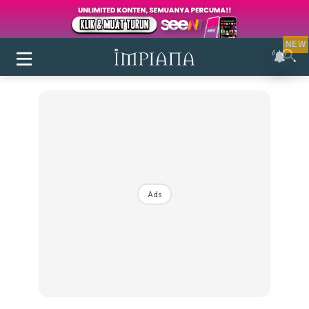
NEW
Ads
Login
|
Register
Buletin
Inspirasi
Bilik Air