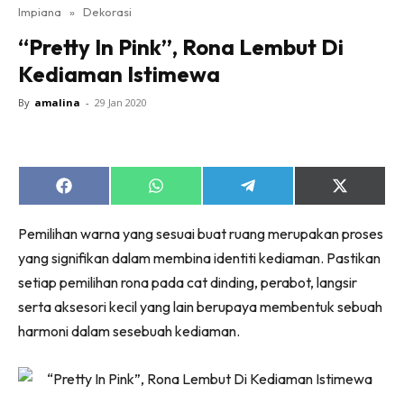
Impiana
»
Dekorasi
Bilik Tidur
“Pretty In Pink”, Rona Lembut Di
Ruang Makan
Kediaman Istimewa
Ruang Tamu
Direktori
By
amalina
-
29 Jan 2020
Interior Design
Landskap
DIY
Share
Share
Share
Share
Bilik Air
on
on
on
on
Facebook
WhatsApp
Telegram
X
Bilik Tidur
Pemilihan warna yang sesuai buat ruang merupakan proses
(Twitter)
Dapur
yang signifikan dalam membina identiti kediaman. Pastikan
setiap pemilihan rona pada cat dinding, perabot, langsir
Ruang Makan
serta aksesori kecil yang lain berupaya membentuk sebuah
Make Over
harmoni dalam sesebuah kediaman.
Bilik Air
Bilik Tidur
Dapur