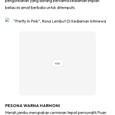
pengorbanan yang datang bersama kediaman impian
Ilham Impiana 360
beliau ini amat berbaloi untuk ditempuhi.
Ilham Impiana Inspirasi Selebriti
Impiana TV
Casa Impiana
Impiana MakeOver
Lahar Dekor
Sembang Dekor
Sembang Laman
Tip Impiana
Ads
Tip Laman
Hub Ideaktiv
PESONA WARNA HARMONI
Merah jambu merupakan cerminan tepat personaliti Puan