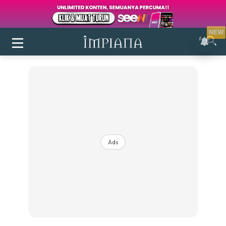
NEW
Ads
Login
|
Register
Buletin
Inspirasi
Bilik Air