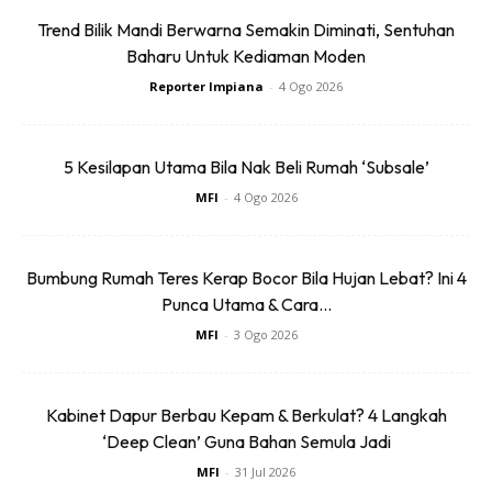
bahan selain dapat menjimatkan masa di dapur.
Trend Bilik Mandi Berwarna Semakin Diminati, Sentuhan
Baharu Untuk Kediaman Moden
Reporter Impiana
-
4 Ogo 2026
5 Kesilapan Utama Bila Nak Beli Rumah ‘Subsale’
Ads
MFI
-
4 Ogo 2026
Bumbung Rumah Teres Kerap Bocor Bila Hujan Lebat? Ini 4
Punca Utama & Cara...
MFI
-
3 Ogo 2026
Kabinet Dapur Berbau Kepam & Berkulat? 4 Langkah
‘Deep Clean’ Guna Bahan Semula Jadi
MFI
-
31 Jul 2026