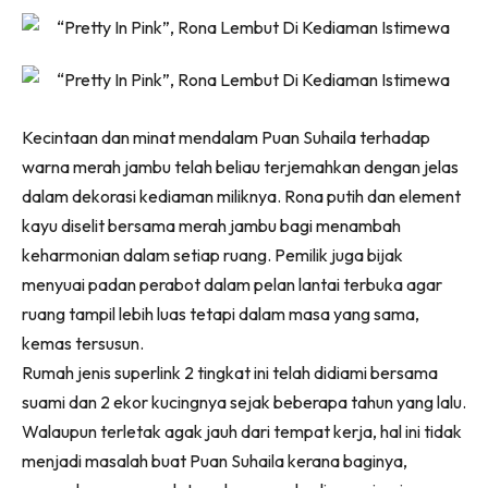
Ruang Makan
Ruang Tamu
Menarik Lagi
Casa Impiana
Impiana Makeover
Kecintaan dan minat mendalam Puan Suhaila terhadap
Makeover Ruang Selebriti
warna merah jambu telah beliau terjemahkan dengan jelas
Destinasi
dalam dekorasi kediaman miliknya. Rona putih dan element
kayu diselit bersama merah jambu bagi menambah
Hotel
keharmonian dalam setiap ruang. Pemilik juga bijak
Kafe
menyuai padan perabot dalam pelan lantai terbuka agar
Hartanah
ruang tampil lebih luas tetapi dalam masa yang sama,
High Rise
kemas tersusun.
Landed
Rumah jenis superlink 2 tingkat ini telah didiami bersama
Video
suami dan 2 ekor kucingnya sejak beberapa tahun yang lalu.
Beli Di Mana
Walaupun terletak agak jauh dari tempat kerja, hal ini tidak
Buat Sendiri
menjadi masalah buat Puan Suhaila kerana baginya,
Ilham Impiana