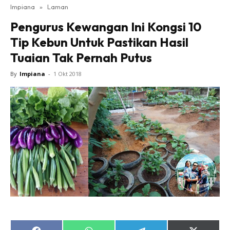
Impiana
»
Laman
Bilik Tidur
Pengurus Kewangan Ini Kongsi 10
Ruang Makan
Tip Kebun Untuk Pastikan Hasil
Ruang Tamu
Tuaian Tak Pernah Putus
Direktori
Interior Design
By
Impiana
-
1 Okt 2018
Landskap
DIY
Bilik Air
Bilik Tidur
Dapur
Ruang Makan
Make Over
Bilik Air
Bilik Tidur
Dapur