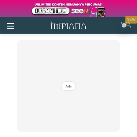
NEW
Ads
Login
|
Register
Buletin
Inspirasi
Bilik Air