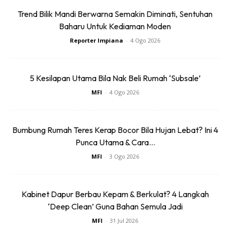
Trend Bilik Mandi Berwarna Semakin Diminati, Sentuhan
Baharu Untuk Kediaman Moden
Reporter Impiana
-
4 Ogo 2026
5 Kesilapan Utama Bila Nak Beli Rumah ‘Subsale’
MFI
-
4 Ogo 2026
Ads
Bumbung Rumah Teres Kerap Bocor Bila Hujan Lebat? Ini 4
Punca Utama & Cara...
MFI
-
3 Ogo 2026
Kabinet Dapur Berbau Kepam & Berkulat? 4 Langkah
10. Untuk kawalan serangga, gunakan campuran bawang
‘Deep Clean’ Guna Bahan Semula Jadi
dan cili padi untuk menghasilkan racun serangga organik.
MFI
-
31 Jul 2026
Semburkan pada tanaman sekurang-kurangnya seminggu