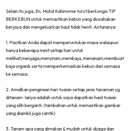
Ilham Impiana 360
Selain itu juga, En. Mohd Kahironnie turut berkongsi TIP
Ilham Impiana Inspirasi Selebriti
BERKEBUN untuk memastikan kebun yang diusahakan
Impiana TV
berjaya dan mengeluarkan hasil tidak henti. Antaranya:
Casa Impiana
Impiana MakeOver
1. Pastikan Anda dapat memperuntukan masa walaupun
Lahar Dekor
hanya beberapa minit setiap hari untuk
Sembang Dekor
melihat,menjaga,menyiram,membaja, menanam,membuat
Sembang Laman
baja organik serta memperkemaskan kebun dari semasa
Tip Impiana
ke semasa.
Tip Laman
2. Amalkan pengiraan hari tuaian setiap jenis tanaman yg
ditanam. Ianya adalah untuk saya dapatkan hasil tuaian
Hub Ideaktiv
yang silih berganti. (tambahan untuk memastikan gambar
yang diambil juga cantik)
3. Tanam apa yang dimakan & mudah untuk dijaga dan