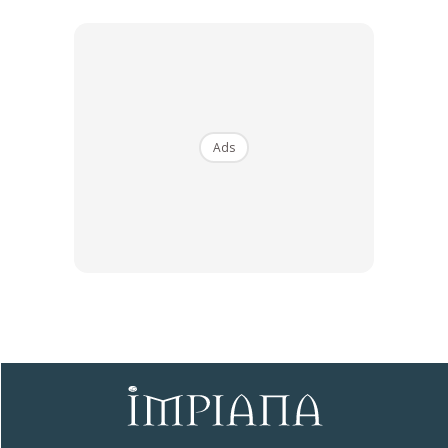
sekali. Selain itu juga, untuk kawalan biologi, tanaman
pokok atau tanaman seperti Daisy
Ads