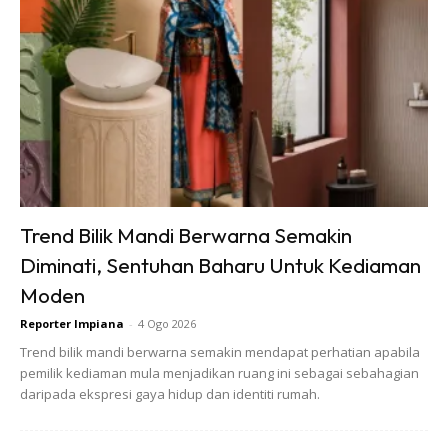
kurangnya 2 kali sehari terutamanya untuk tanaman jenis
berdaun seperti sawi
9. Untuk pembajaan, Gunakan campuran baja organik yang
banyak dikongsikan di dalam laman sosial seperti MOl ikan,
MOL kangkung, Sisa sayura, Baja roti, Telur, Yakult dan
sebagainya. Selain itu juga, boleh gunakan baja AB
Trend Bilik Mandi Berwarna Semakin
Diminati, Sentuhan Baharu Untuk Kediaman
Moden
Reporter Impiana
-
4 Ogo 2026
Trend bilik mandi berwarna semakin mendapat perhatian apabila
pemilik kediaman mula menjadikan ruang ini sebagai sebahagian
daripada ekspresi gaya hidup dan identiti rumah.