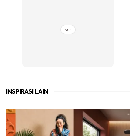
5. Selalu berkongsi-kongsi rezeki yang diperolehi. Hasilnya,
apa yang diterima berlipat kali ganda. Sebab itu, hasil di
kebun ini sentasa menjadi dan tidak pernah putus
Ads
6. Apabila daun matang telah keluar atau mempunyai 4
daun ( lebih kurang dalam 2 minggu dari semaian) boleh
dialihkan ke tapak tanaman utama. susun semula anak
pokok untuk proses tumbesaran.
7. Untuk batas tanaman gunakan campuran tanah bakar +
INSPIRASI LAIN
topsoil + pasir + sabut + tinja ayam (kering telah diproses).
gaulkan medium tanah tu & biarkan seminggu dengan
siraman agar tinja ayam sebati dengan tanah.
8. Untuk memastikan tanaman sentiasa segar dan tumbuh
sihat, siraman perlu dilakukan secara rutin sekurang-