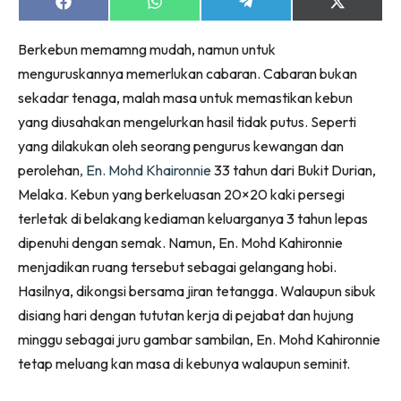
Ruang Makan
Share
Share
Share
Share
on
on
on
on
Ruang Tamu
Facebook
WhatsApp
Telegram
X
Berkebun memamng mudah, namun untuk
(Twitter)
Menarik Lagi
menguruskannya memerlukan cabaran. Cabaran bukan
Casa Impiana
sekadar tenaga, malah masa untuk memastikan kebun
Impiana Makeover
yang diusahakan mengelurkan hasil tidak putus. Seperti
Makeover Ruang Selebriti
yang dilakukan oleh seorang pengurus kewangan dan
Destinasi
perolehan
, En. Mohd Khaironnie
33 tahun dari Bukit Durian,
Hotel
Melaka. Kebun yang berkeluasan 20×20 kaki persegi
Kafe
terletak di belakang kediaman keluarganya 3 tahun lepas
Hartanah
dipenuhi dengan semak. Namun, En. Mohd Kahironnie
High Rise
menjadikan ruang tersebut sebagai gelangang hobi.
Landed
Hasilnya, dikongsi bersama jiran tetangga. Walaupun sibuk
Video
disiang hari dengan tututan kerja di pejabat dan hujung
Beli Di Mana
minggu sebagai juru gambar sambilan, En. Mohd Kahironnie
tetap meluang kan masa di kebunya walaupun seminit.
Buat Sendiri
Ilham Impiana