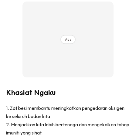
Ilham Impiana 360
Ilham Impiana Inspirasi Selebriti
Impiana TV
Casa Impiana
Impiana MakeOver
Ads
Lahar Dekor
Sembang Dekor
Sembang Laman
Tip Impiana
Tip Laman
Khasiat Ngaku
Hub Ideaktiv
1. Zat besi membantu meningkatkan pengedaran oksigen
ke seluruh badan kita
2. Menjadikan kita lebih bertenaga dan mengekalkan tahap
imuniti yang sihat.