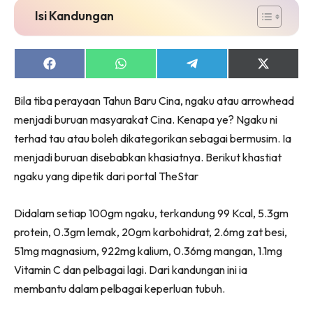
Ruang Makan
Isi Kandungan
Ruang Tamu
Menarik Lagi
Casa Impiana
Share
Share
Share
Share
on
on
on
on
Impiana Makeover
Facebook
WhatsApp
Telegram
X
Bila tiba perayaan Tahun Baru Cina, ngaku atau arrowhead
(Twitter)
Makeover Ruang Selebriti
menjadi buruan masyarakat Cina. Kenapa ye? Ngaku ni
Destinasi
terhad tau atau boleh dikategorikan sebagai bermusim. Ia
Hotel
menjadi buruan disebabkan khasiatnya. Berikut khastiat
Kafe
ngaku yang dipetik dari portal TheStar
Hartanah
High Rise
Didalam setiap 100gm ngaku, terkandung 99 Kcal, 5.3gm
Landed
protein, 0.3gm lemak, 20gm karbohidrat, 2.6mg zat besi,
Video
51mg magnasium, 922mg kalium, 0.36mg mangan, 1.1mg
Beli Di Mana
Vitamin C dan pelbagai lagi. Dari kandungan ini ia
Buat Sendiri
membantu dalam pelbagai keperluan tubuh.
Ilham Impiana