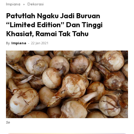
Impiana
»
Dekorasi
Bilik Tidur
Patutlah Ngaku Jadi Buruan
Ruang Makan
“Limited Edition” Dan Tinggi
Ruang Tamu
Khasiat, Ramai Tak Tahu
Direktori
Interior Design
By
Impiana
-
22 Jan 2021
Landskap
DIY
Bilik Air
Bilik Tidur
Dapur
Ruang Makan
Make Over
Bilik Air
Bilik Tidur
Se
Dapur