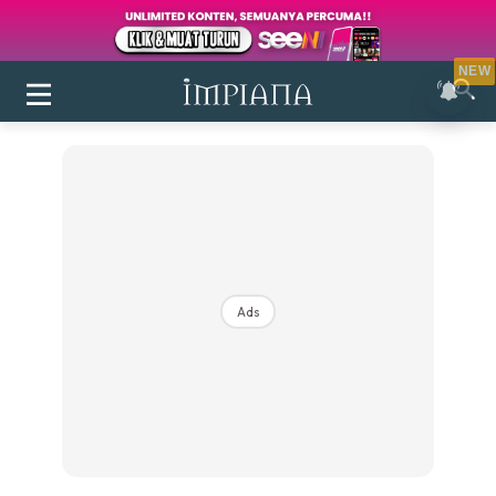
NEW
Ads
Login
|
Register
Buletin
Inspirasi
Bilik Air