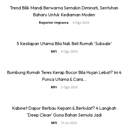
Trend Bilik Mandi Berwarna Semakin Diminati, Sentuhan
Anda mungkin berminat dengan
Baharu Untuk Kediaman Moden
Reporter Impiana
-
4 Ogo 2026
5 Kesilapan Utama Bila Nak Beli Rumah ‘Subsale’
MFI
-
4 Ogo 2026
Bumbung Rumah Teres Kerap Bocor Bila Hujan Lebat? Ini 4
SHOPEE MY
SHOPEE MY
Baseus BH1 Lite
Amgras Stroller
Punca Utama & Cara...
80H Playtime
Baby Portable Mini
MFI
-
3 Ogo 2026
Wireless
Fan Rechargeable
RM74.06
RM58.4
RM80.5
RM101.47
Headphone
9 L...
Kabinet Dapur Berbau Kepam & Berkulat? 4 Langkah
Bluetoo...
Buy Now
Buy Now
‘Deep Clean’ Guna Bahan Semula Jadi
MFI
-
31 Jul 2026