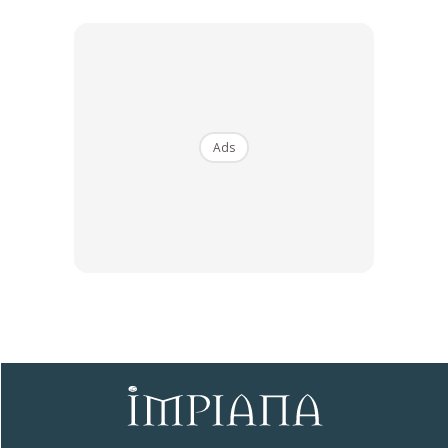
1
/
5
❮
❯
Sentuhan Midas penuh kemewahan dan elegant
untuk kediaman anda.
Rahsia dari IMPIANA, download sekarang di
Ads
KLIK DI SEENI
Dapatkan tip dekorasi, perkongsian dan info menarik.
Free jer!