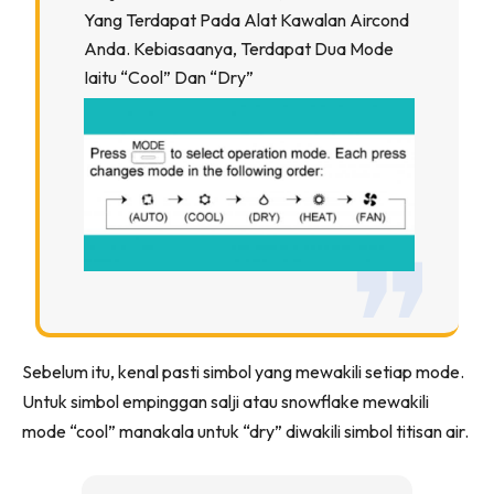
Ilham Impiana 360
Yang Terdapat Pada Alat Kawalan Aircond
Anda. Kebiasaanya, Terdapat Dua Mode
Ilham Impiana Inspirasi Selebriti
Iaitu “cool” Dan “dry”
Impiana TV
Casa Impiana
Impiana MakeOver
Lahar Dekor
Sembang Dekor
Sembang Laman
Tip Impiana
Tip Laman
Sebelum itu, kenal pasti simbol yang mewakili setiap mode.
Hub Ideaktiv
Untuk simbol empinggan salji atau snowflake mewakili
mode “cool” manakala untuk “dry” diwakili simbol titisan air.