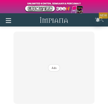
NEW
Ads
Login
|
Register
Buletin
Inspirasi
Bilik Air