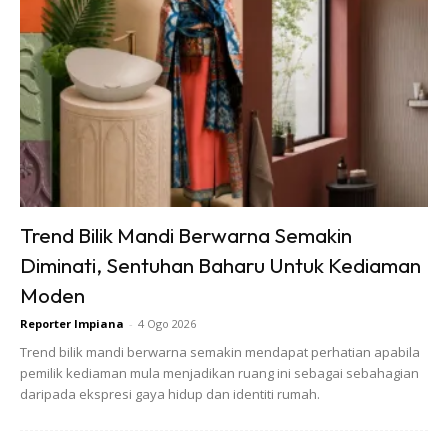
Ads
Trend Bilik Mandi Berwarna Semakin
Diminati, Sentuhan Baharu Untuk Kediaman
Follow kami di
WEBSITE
,
TELEGRAM
,
INSTAGRAM
,
Moden
TIKTOK
,
FACEBOOK
dan
YOUTUBE
untuk dapatkan
Reporter Impiana
-
4 Ogo 2026
tip, idea dan artikel-artikel terkini serta menarik.
Trend bilik mandi berwarna semakin mendapat perhatian apabila
pemilik kediaman mula menjadikan ruang ini sebagai sebahagian
Anda mungkin berminat dengan
daripada ekspresi gaya hidup dan identiti rumah.