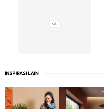
60%.
Ads
Ads
INSPIRASI LAIN
Tidak seperti mode “cool”, kompresor akan berjalan secara
maksimum selagi ia dibuka dan menyebabkan udara
sesuatu ruang lebih kering.