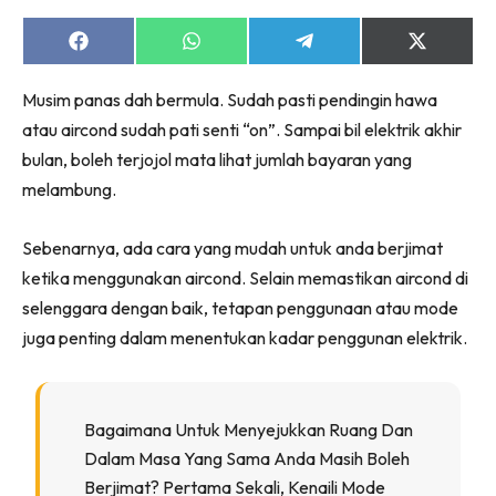
Ruang Makan
Ruang Tamu
Share
Share
Share
Share
on
on
on
on
Menarik Lagi
Facebook
WhatsApp
Telegram
X
Musim panas dah bermula. Sudah pasti pendingin hawa
(Twitter)
Casa Impiana
atau aircond sudah pati senti “on”. Sampai bil elektrik akhir
Impiana Makeover
bulan, boleh terjojol mata lihat jumlah bayaran yang
Makeover Ruang Selebriti
melambung.
Destinasi
Hotel
Sebenarnya, ada cara yang mudah untuk anda berjimat
Kafe
ketika menggunakan aircond. Selain memastikan aircond di
Hartanah
selenggara dengan baik, tetapan penggunaan atau mode
High Rise
juga penting dalam menentukan kadar penggunan elektrik.
Landed
Video
Beli Di Mana
Bagaimana Untuk Menyejukkan Ruang Dan
Buat Sendiri
Dalam Masa Yang Sama Anda Masih Boleh
Ilham Impiana
Berjimat? Pertama Sekali, Kenaili Mode