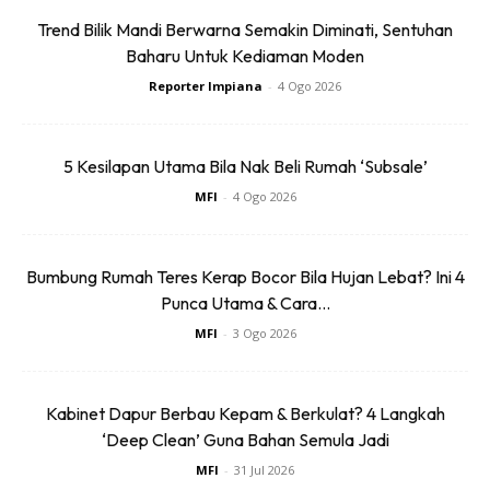
Trend Bilik Mandi Berwarna Semakin Diminati, Sentuhan
Baharu Untuk Kediaman Moden
Reporter Impiana
-
4 Ogo 2026
5 Kesilapan Utama Bila Nak Beli Rumah ‘Subsale’
SHOPEE MY
SHOPEE MY
Baseus BH1 Lite
Amgras Stroller
MFI
-
4 Ogo 2026
80H Playtime
Baby Portable Mini
Wireless
Fan Rechargeable
RM74.06
RM58.4
RM80.5
RM101.47
Bumbung Rumah Teres Kerap Bocor Bila Hujan Lebat? Ini 4
Headphone
9 L...
Punca Utama & Cara...
Bluetoo...
Buy Now
Buy Now
MFI
-
3 Ogo 2026
1
/
5
❮
❯
Kabinet Dapur Berbau Kepam & Berkulat? 4 Langkah
‘Deep Clean’ Guna Bahan Semula Jadi
MFI
-
31 Jul 2026