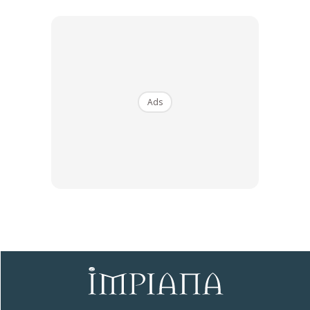
Ads
Sentuhan Midas penuh kemewahan dan elegant
untuk kediaman anda.
Rahsia dari IMPIANA, download sekarang di
KLIK DI SEENI