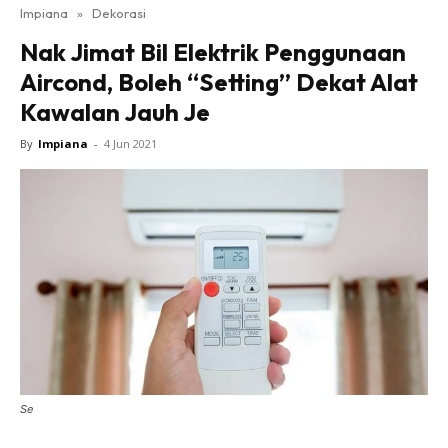
Impiana
»
Dekorasi
Bilik Tidur
Nak Jimat Bil Elektrik Penggunaan
Ruang Makan
Aircond, Boleh “Setting” Dekat Alat
Ruang Tamu
Kawalan Jauh Je
Direktori
Interior Design
By
Impiana
-
4 Jun 2021
Landskap
DIY
Bilik Air
Bilik Tidur
Dapur
Ruang Makan
Make Over
Bilik Air
Bilik Tidur
Se
Dapur