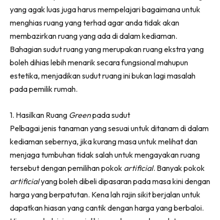
Ruang Makan
yang agak luas juga harus mempelajari bagaimana untuk
Ruang Tamu
menghias ruang yang terhad agar anda tidak akan
Menarik Lagi
membazirkan ruang yang ada di dalam kediaman.
Casa Impiana
Bahagian sudut ruang yang merupakan ruang ekstra yang
Impiana Makeover
boleh dihias lebih menarik secara fungsional mahupun
Makeover Ruang Selebriti
estetika, menjadikan sudut ruang ini bukan lagi masalah
Destinasi
pada pemilik rumah.
Hotel
1. Hasilkan Ruang
Green
pada sudut
Kafe
Pelbagai jenis tanaman yang sesuai untuk ditanam di dalam
Hartanah
kediaman sebernya, jika kurang masa untuk melihat dan
High Rise
menjaga tumbuhan tidak salah untuk mengayakan ruang
Landed
tersebut dengan pemilihan pokok
artificial
. Banyak pokok
Video
artificial
yang boleh dibeli dipasaran pada masa kini dengan
Beli Di Mana
harga yang berpatutan. Kena lah rajin sikit berjalan untuk
Buat Sendiri
dapatkan hiasan yang cantik dengan harga yang berbaloi.
Ilham Impiana