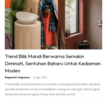
6. Letak cermin
Salah satu tips menghias rumah sempit agar menampilkan
ruang yang luas adalah dengan meletakkan cermin di
dalamnya. Dalam contoh ini, cermin telah diletakkan pada
bahagian pintu wardrobe untuk menjimatkan ruang dan
menjadikannya nampak lebih lapang. Bijak kan?
Trend Bilik Mandi Berwarna Semakin
Diminati, Sentuhan Baharu Untuk Kediaman
Moden
Reporter Impiana
-
4 Ogo 2026
Trend bilik mandi berwarna semakin mendapat perhatian apabila
Ads
pemilik kediaman mula menjadikan ruang ini sebagai sebahagian
daripada ekspresi gaya hidup dan identiti rumah.