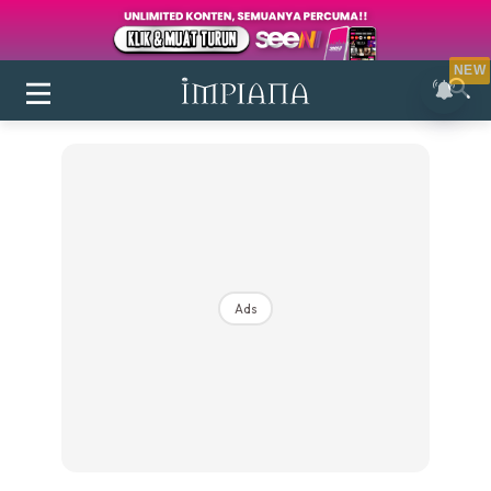
NEW
Ads
Login
|
Register
Buletin
Inspirasi
Bilik Air