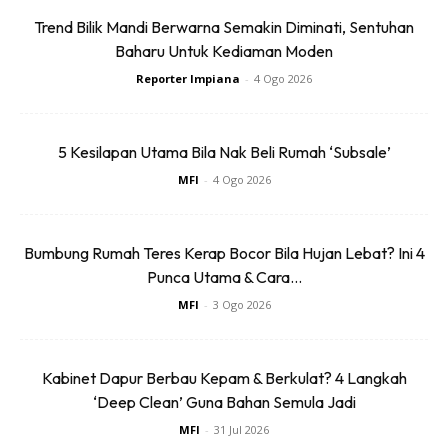
Trend Bilik Mandi Berwarna Semakin Diminati, Sentuhan
Baharu Untuk Kediaman Moden
Reporter Impiana
-
4 Ogo 2026
7. Guna perabot yang tidak mengambil banyak ruang
5 Kesilapan Utama Bila Nak Beli Rumah ‘Subsale’
MFI
-
4 Ogo 2026
Sebaiknya beli perabot yang bersaiz kecil untuk ruang kecil.
Perabot bersaiz besar biasanya akan memakan banyak
ruang. Dalam contoh di bawah, kita boleh lihat yang katil
Bumbung Rumah Teres Kerap Bocor Bila Hujan Lebat? Ini 4
yang digunakan amat ringkas dan tidak mempunyai
Punca Utama & Cara...
bahagian ‘kepala’. Ini bukan saja menjimatkan ruang, tetapi
MFI
-
3 Ogo 2026
juga memberi kesan ruang yang lebih luas.
Kabinet Dapur Berbau Kepam & Berkulat? 4 Langkah
‘Deep Clean’ Guna Bahan Semula Jadi
MFI
-
31 Jul 2026