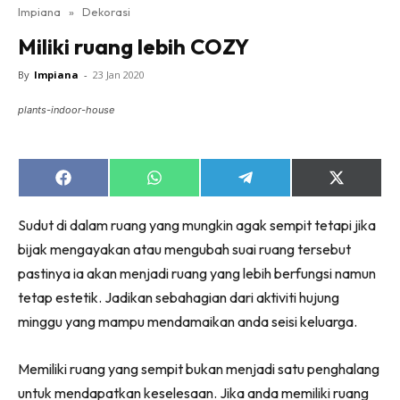
Impiana
»
Dekorasi
Bilik Tidur
Miliki ruang lebih COZY
Ruang Makan
Ruang Tamu
By
Impiana
-
23 Jan 2020
Direktori
plants-indoor-house
Interior Design
Landskap
DIY
Share
Share
Share
Share
on
on
on
on
Bilik Air
Facebook
WhatsApp
Telegram
X
Sudut di dalam ruang yang mungkin agak sempit tetapi jika
(Twitter)
Bilik Tidur
bijak mengayakan atau mengubah suai ruang tersebut
Dapur
pastinya ia akan menjadi ruang yang lebih berfungsi namun
Ruang Makan
tetap estetik. Jadikan sebahagian dari aktiviti hujung
Make Over
minggu yang mampu mendamaikan anda seisi keluarga.
Bilik Air
Bilik Tidur
Memiliki ruang yang sempit bukan menjadi satu penghalang
Dapur
untuk mendapatkan keselesaan. Jika anda memiliki ruang