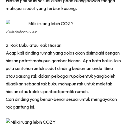
Hiasan pokok ini sesuai dihias pada ruang bawah tangga
Ilham Impiana 360
mahupun sudut yang terbiar kosong.
Ilham Impiana Inspirasi Selebriti
Impiana TV
Casa Impiana
plants-indoor-house
Impiana MakeOver
2. Rak Buku atau Rak Hiasan
Lahar Dekor
Acap kali dinding rumah yang polos akan disimbahi dengan
Sembang Dekor
hiasan potret mahupun gambar hiasan. Apa kata kali ini lain
Sembang Laman
pula sentuhan untuk sudut dinding kediaman anda. Bina
Tip Impiana
atau pasang rak dalam pelbagai rupa bentuk yang boleh
Tip Laman
dijadikan sebagai rak buku mahupun rak untuk meletak
hiasan atau koleksi peribadi pemilik rumah.
Cari dinding yang benar-benar sesuai untuk mengayakan
Hub Ideaktiv
rak gantung ini.