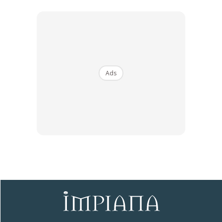
8. Atau, letak satu perabot besar sahaja
Jika anda masih mahu guna perabot bersaiz besar dalam
ruang kecil, pastikan hanya perabot itu sahaja diletakkan
dalam ruang itu. Ini adalah satu lagi tips menghias rumah
Ads
yang sempit agar tidak terlalu sarat dengan barang, lalu
menjadikannya nampak kecil.
9. Pilih langsir sesuai & posisikan dengan betul
Ads