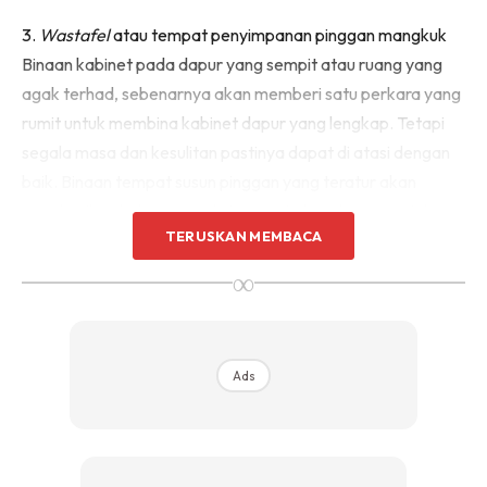
Sentuhan Midas penuh kemewahan dan elegant
3.
Wastafel
atau tempat penyimpanan pinggan mangkuk
untuk kediaman anda.
Binaan kabinet pada dapur yang sempit atau ruang yang
Rahsia dari IMPIANA, download sekarang di
agak terhad, sebenarnya akan memberi satu perkara yang
rumit untuk membina kabinet dapur yang lengkap. Tetapi
KLIK DI SEENI
segala masa dan kesulitan pastinya dapat di atasi dengan
baik. Binaan tempat susun pinggan yang teratur akan
memberikan keluasan maksima serta keselesaan untuk
TERUSKAN MEMBACA
runag dapur yang agak sempit mahupun terhad.
∞
4. Pilih warna dinding
Ads
Warna dinding adalah perkara paling penting untuk
mencipta ruang rumah anda untuk tampil lebih segar dan
nyaman dengan secara tidak langsung. Tidak perlu
mengecat keseluruhan ruang dalam kediaman untuk