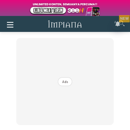
NEW
Ads
Login
|
Register
Buletin
Inspirasi
Bilik Air