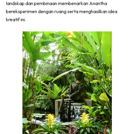
landskap dan pembinaan membenarkan Anantha
Ilham Impiana 360
bereksperimen dengan ruang serta menghasilkan idea
Ilham Impiana Inspirasi Selebriti
kreatif ini.
Impiana TV
Casa Impiana
Impiana MakeOver
Lahar Dekor
Sembang Dekor
Sembang Laman
Tip Impiana
Tip Laman
Hub Ideaktiv