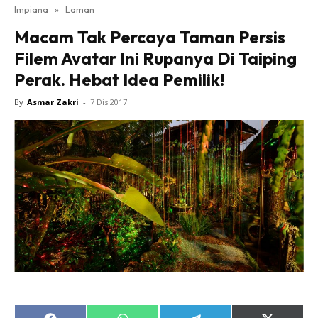
Impiana
»
Laman
Bilik Tidur
Macam Tak Percaya Taman Persis
Ruang Makan
Filem Avatar Ini Rupanya Di Taiping
Ruang Tamu
Perak. Hebat Idea Pemilik!
Direktori
Interior Design
By
Asmar Zakri
-
7 Dis 2017
Landskap
DIY
Bilik Air
Bilik Tidur
Dapur
Ruang Makan
Make Over
Bilik Air
Bilik Tidur
Dapur