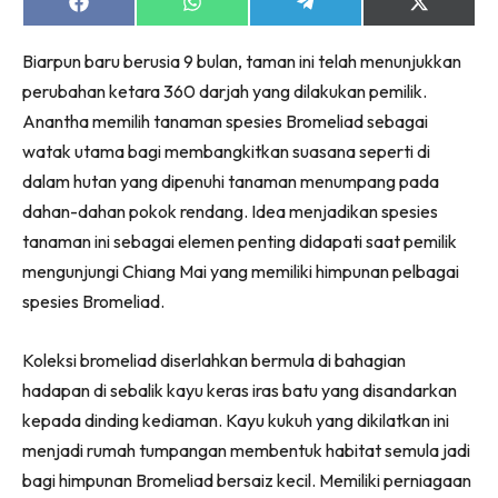
Ruang Makan
Share
Share
Share
Share
on
on
on
on
Ruang Tamu
Facebook
WhatsApp
Telegram
X
Biarpun baru berusia 9 bulan, taman ini telah menunjukkan
(Twitter)
Menarik Lagi
perubahan ketara 360 darjah yang dilakukan pemilik.
Casa Impiana
Anantha memilih tanaman spesies Bromeliad sebagai
Impiana Makeover
watak utama bagi membangkitkan suasana seperti di
Makeover Ruang Selebriti
dalam hutan yang dipenuhi tanaman menumpang pada
Destinasi
dahan-dahan pokok rendang. Idea menjadikan spesies
Hotel
tanaman ini sebagai elemen penting didapati saat pemilik
Kafe
mengunjungi Chiang Mai yang memiliki himpunan pelbagai
Hartanah
spesies Bromeliad.
High Rise
Landed
Koleksi bromeliad diserlahkan bermula di bahagian
Video
hadapan di sebalik kayu keras iras batu yang disandarkan
kepada dinding kediaman. Kayu kukuh yang dikilatkan ini
Beli Di Mana
menjadi rumah tumpangan membentuk habitat semula jadi
Buat Sendiri
bagi himpunan Bromeliad bersaiz kecil. Memiliki perniagaan
Ilham Impiana