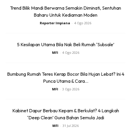
tanaman jenis ini dengan menggunakan enzim buluh,”ujar
Trend Bilik Mandi Berwarna Semakin Diminati, Sentuhan
Anantha lagi tanpa berahsia.
Baharu Untuk Kediaman Moden
Reporter Impiana
-
4 Ogo 2026
5 Kesilapan Utama Bila Nak Beli Rumah ‘Subsale’
MFI
-
4 Ogo 2026
Bumbung Rumah Teres Kerap Bocor Bila Hujan Lebat? Ini 4
Punca Utama & Cara...
MFI
-
3 Ogo 2026
Kabinet Dapur Berbau Kepam & Berkulat? 4 Langkah
‘Deep Clean’ Guna Bahan Semula Jadi
MFI
-
31 Jul 2026