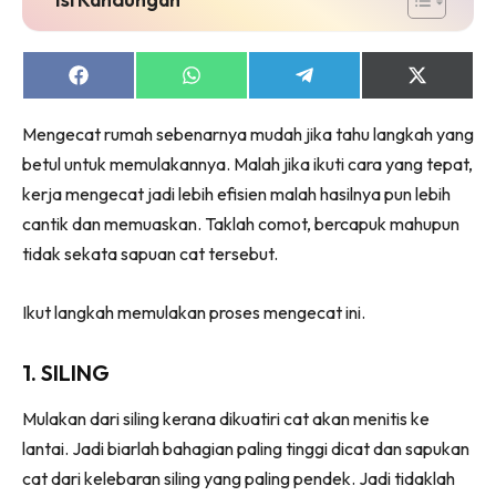
Ruang Makan
Ruang Tamu
Menarik Lagi
Share
Share
Share
Share
on
on
on
on
Casa Impiana
Facebook
WhatsApp
Telegram
X
Mengecat rumah sebenarnya mudah jika tahu langkah yang
Impiana Makeover
(Twitter)
betul untuk memulakannya. Malah jika ikuti cara yang tepat,
Makeover Ruang Selebriti
kerja mengecat jadi lebih efisien malah hasilnya pun lebih
Destinasi
cantik dan memuaskan. Taklah comot, bercapuk mahupun
Hotel
tidak sekata sapuan cat tersebut.
Kafe
Hartanah
Ikut langkah memulakan proses mengecat ini.
High Rise
Landed
1. SILING
Video
Mulakan dari siling kerana dikuatiri cat akan menitis ke
Beli Di Mana
lantai. Jadi biarlah bahagian paling tinggi dicat dan sapukan
Buat Sendiri
cat dari kelebaran siling yang paling pendek. Jadi tidaklah
Ilham Impiana