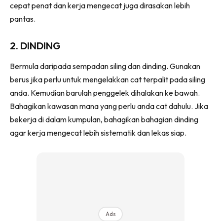
cepat penat dan kerja mengecat juga dirasakan lebih
Ilham Impiana 360
pantas.
Ilham Impiana Inspirasi Selebriti
Impiana TV
2. DINDING
Casa Impiana
Impiana MakeOver
Bermula daripada sempadan siling dan dinding. Gunakan
Lahar Dekor
berus jika perlu untuk mengelakkan cat terpalit pada siling
Sembang Dekor
anda. Kemudian barulah penggelek dihalakan ke bawah.
Bahagikan kawasan mana yang perlu anda cat dahulu. Jika
Sembang Laman
bekerja di dalam kumpulan, bahagikan bahagian dinding
Tip Impiana
agar kerja mengecat lebih sistematik dan lekas siap.
Tip Laman
Hub Ideaktiv
Ads