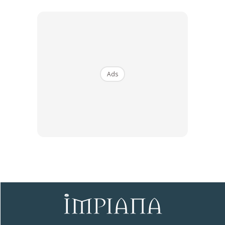
Ads
Ads
Mesti Baca:
DIY Cat Top Coating Guna Teknik ‘Stencil’,
Berseri Lantai Driveway Rumah!
Baca Lagi Di Sini:
Cara Yang Betul Cat Dinding Luar
Rumah, Barulah Cat Tahan Lebih Lama
Artikel Menarik:
Tak Perlu Pakai ‘Roller’ Cat Lagi, Guna
Mesin Penyembur Cat Ini Lebih Mudah & Cepat