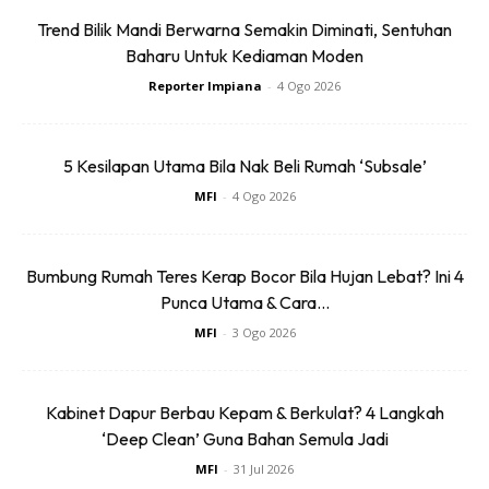
Trend Bilik Mandi Berwarna Semakin Diminati, Sentuhan
Baharu Untuk Kediaman Moden
Reporter Impiana
-
4 Ogo 2026
5 Kesilapan Utama Bila Nak Beli Rumah ‘Subsale’
MFI
-
4 Ogo 2026
SHOPEE MY
SHOPEE MY
Baseus BH1 Lite
Amgras Stroller
Bumbung Rumah Teres Kerap Bocor Bila Hujan Lebat? Ini 4
80H Playtime
Baby Portable Mini
Punca Utama & Cara...
Wireless
Fan Rechargeable
RM74.06
RM58.4
RM80.5
RM101.47
MFI
-
3 Ogo 2026
Headphone
9 L...
Bluetoo...
Buy Now
Buy Now
Kabinet Dapur Berbau Kepam & Berkulat? 4 Langkah
‘Deep Clean’ Guna Bahan Semula Jadi
1
/
5
❮
❯
MFI
-
31 Jul 2026