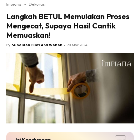
Impiana
»
Dekorasi
Bilik Tidur
Langkah BETUL Memulakan Proses
Ruang Makan
Mengecat, Supaya Hasil Cantik
Ruang Tamu
Memuaskan!
Direktori
Interior Design
By
Suhaidah Binti Abd Wahab
-
20 Mac 2024
Landskap
DIY
Bilik Air
Bilik Tidur
Dapur
Ruang Makan
Make Over
Bilik Air
Bilik Tidur
Dapur
Isi Kandungan