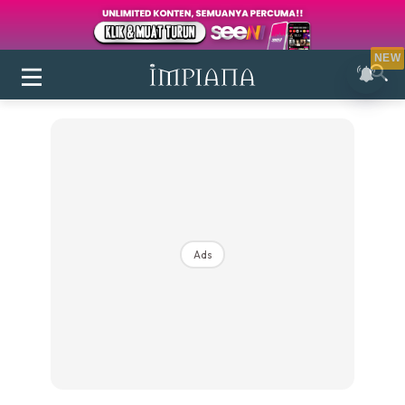
NEW
Ads
Login
|
Register
Buletin
Inspirasi
Bilik Air