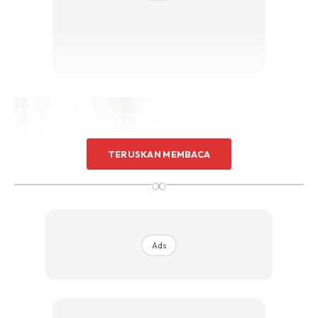
Sentuhan Midas penuh kemewahan dan elegant
untuk kediaman anda.
Rahsia dari IMPIANA, download sekarang di
KLIK DI SEENI
TERUSKAN MEMBACA
∞
Ads
3. JENDELA DAN PINTU
Berhati-hati apabila mengecat di bahagian kecil. Engsel