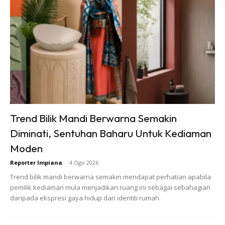
Ads
4. LANTAI
Jika mahu mengecat lantai, rancang dahulu di mana patut
Trend Bilik Mandi Berwarna Semakin
anda bermula. Seelok-eloknya pilihlah kawasan yang paling
Diminati, Sentuhan Baharu Untuk Kediaman
jauh dengan pintu keluar dan kemudiannya sedikit demi
Moden
sedikit terus ke pintu keluar. Awas jangan sampai
Reporter Impiana
-
4 Ogo 2026
terperangkap.
Trend bilik mandi berwarna semakin mendapat perhatian apabila
pemilik kediaman mula menjadikan ruang ini sebagai sebahagian
Semoga Bermanfaat!
daripada ekspresi gaya hidup dan identiti rumah.
Anda mungkin berminat dengan